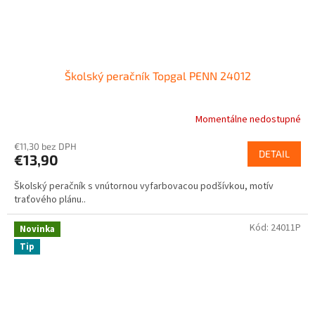
Školský peračník Topgal PENN 24012
Momentálne nedostupné
€11,30 bez DPH
DETAIL
€13,90
Školský peračník s vnútornou vyfarbovacou podšívkou, motív
traťového plánu..
Kód:
24011P
Novinka
Tip