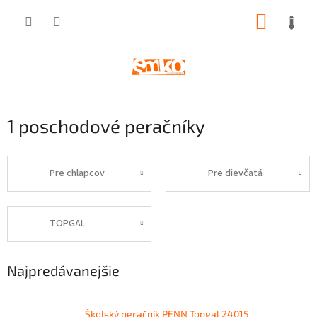
Prejsť
NÁKUP
na
obsah
KOŠÍK
1 poschodové peračníky
Pre chlapcov
Pre dievčatá
TOPGAL
Najpredávanejšie
Školský peračník PENN Topgal 24015