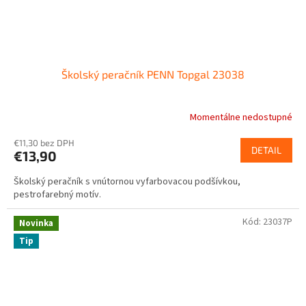
Školský peračník PENN Topgal 23038
Momentálne nedostupné
€11,30 bez DPH
DETAIL
€13,90
Školský peračník s vnútornou vyfarbovacou podšívkou,
pestrofarebný motív.
Kód:
23037P
Novinka
Tip