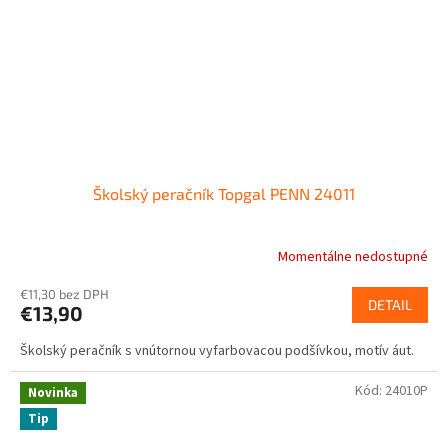
Školský peračník Topgal PENN 24011
Momentálne nedostupné
€11,30 bez DPH
DETAIL
€13,90
Školský peračník s vnútornou vyfarbovacou podšívkou, motív áut.
Kód:
24010P
Novinka
Tip