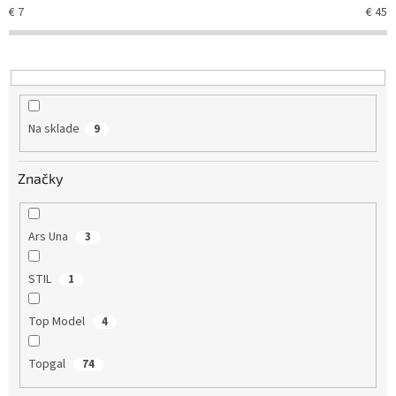
e
€
7
€
45
p
r
o
d
u
k
Na sklade
9
t
o
v
Značky
Ars Una
3
STIL
1
Top Model
4
Topgal
74