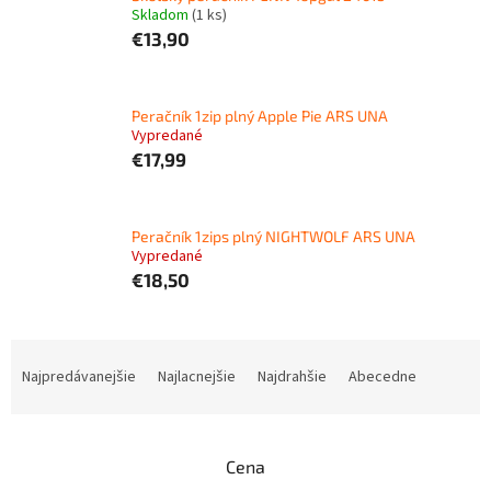
Skladom
(
1 ks
)
€13,90
Peračník 1zip plný Apple Pie ARS UNA
Vypredané
€17,99
Peračník 1zips plný NIGHTWOLF ARS UNA
Vypredané
€18,50
R
a
Najpredávanejšie
Najlacnejšie
Najdrahšie
Abecedne
d
e
n
Cena
i