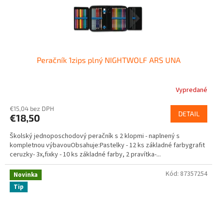
Peračník 1zips plný NIGHTWOLF ARS UNA
Vypredané
€15,04 bez DPH
DETAIL
€18,50
Školský jednoposchodový peračník s 2 klopmi - naplnený s
kompletnou výbavouObsahuje:Pastelky - 12 ks základné farbygrafit
ceruzky- 3x,fixky - 10 ks základné farby, 2 pravítka-...
Kód:
87357254
Novinka
Tip