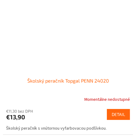
Školský peračník Topgal PENN 24020
Momentálne nedostupné
€11,30 bez DPH
DETAIL
€13,90
Školský peračník s vnútornou vyfarbovacou podšívkou.