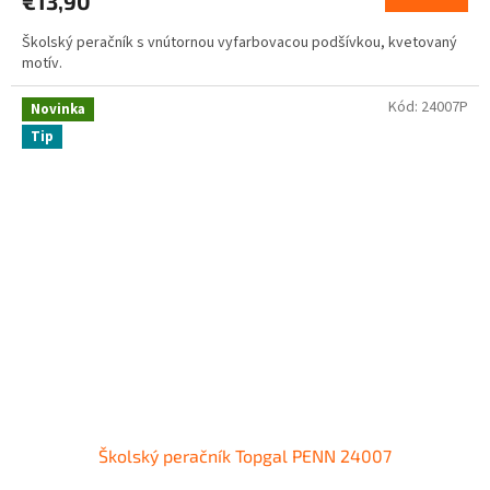
€13,90
Školský peračník s vnútornou vyfarbovacou podšívkou, kvetovaný
motív.
Kód:
24007P
Novinka
Tip
Školský peračník Topgal PENN 24007