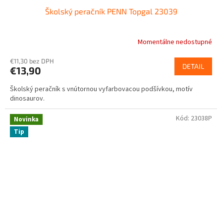
Školský peračník PENN Topgal 23039
Momentálne nedostupné
€11,30 bez DPH
DETAIL
€13,90
Školský peračník s vnútornou vyfarbovacou podšívkou, motív
dinosaurov.
Kód:
23038P
Novinka
Tip