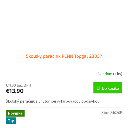
Školský peračník PENN Topgal 23037
Skladom
(
1 ks
)
€11,30 bez DPH
Do košíka
€13,90
Školský peračník s vnútornou vyfarbovacou podšívkou.
Kód:
24020P
Novinka
Tip