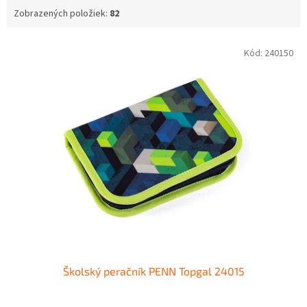
Zobrazených položiek:
82
V
Kód:
240150
ý
p
i
s
p
r
o
d
u
k
t
o
v
Školský peračník PENN Topgal 24015