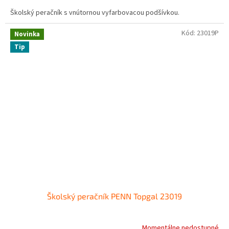
Školský peračník s vnútornou vyfarbovacou podšívkou.
Kód:
23019P
Novinka
Tip
Školský peračník PENN Topgal 23019
Momentálne nedostupné