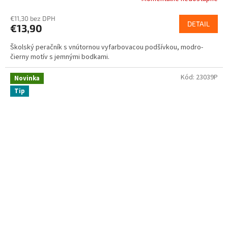
€11,30 bez DPH
DETAIL
€13,90
Školský peračník s vnútornou vyfarbovacou podšívkou, modro-
čierny motív s jemnými bodkami.
Kód:
23039P
Novinka
Tip