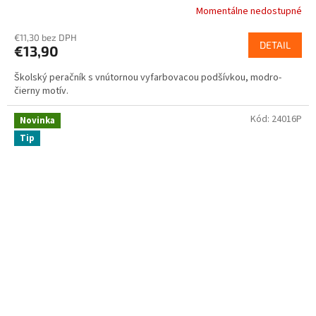
Momentálne nedostupné
€11,30 bez DPH
DETAIL
€13,90
Školský peračník s vnútornou vyfarbovacou podšívkou, modro-
čierny motív.
Kód:
24016P
Novinka
Tip