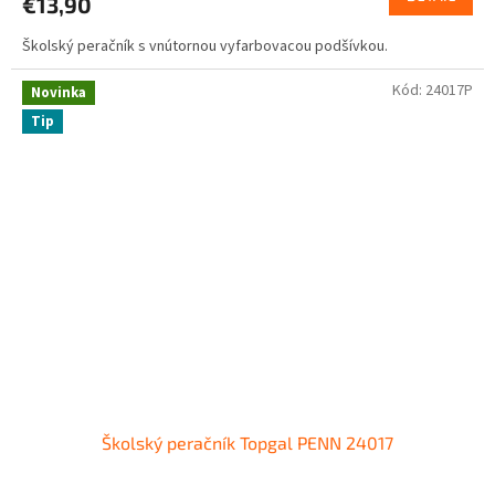
€13,90
Školský peračník s vnútornou vyfarbovacou podšívkou.
Kód:
24017P
Novinka
Tip
Školský peračník Topgal PENN 24017