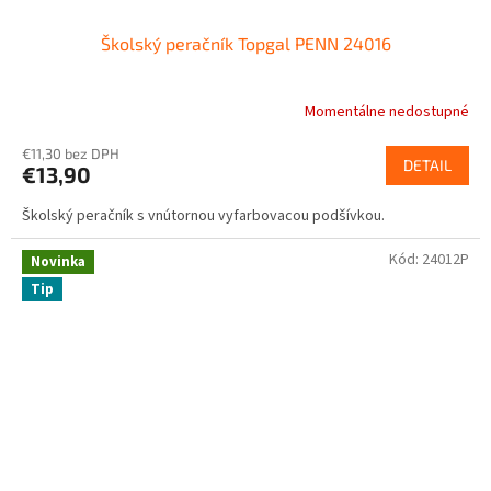
Školský peračník Topgal PENN 24016
Momentálne nedostupné
€11,30 bez DPH
DETAIL
€13,90
Školský peračník s vnútornou vyfarbovacou podšívkou.
Kód:
24012P
Novinka
Tip