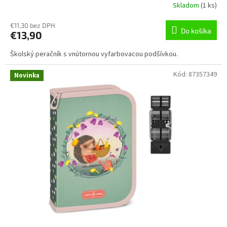
Skladom
(
1 ks
)
€11,30 bez DPH
Do košíka
€13,90
Školský peračník s vnútornou vyfarbovacou podšívkou.
Kód:
87357349
Novinka