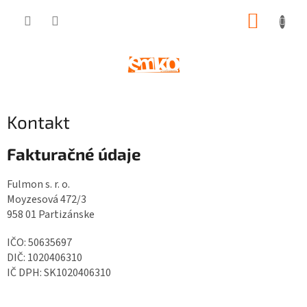
Prejsť
NÁKUP
na
obsah
KOŠÍK
Kontakt
Fakturačné údaje
Fulmon s. r. o.
Moyzesová 472/3
958 01 Partizánske
IČO: 50635697
DIČ: 1020406310
IČ DPH: SK1020406310