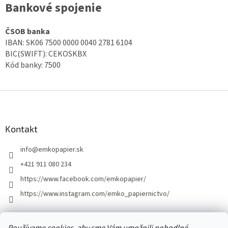
Bankové spojenie
ČSOB banka
IBAN: SK06 7500 0000 0040 2781 6104
BIC(SWIFT): CEKOSKBX
Kód banky: 7500
Z
á
p
ä
Kontakt
t
info
@
emkopapier.sk
i
e
+421 911 080 234
https://www.facebook.com/emkopapier/
https://www.instagram.com/emko_papiernictvo/
Facebook