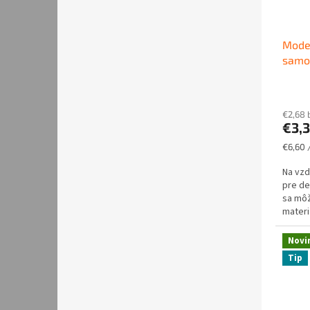
Model
samot
€2,68 
€3,
Jednot
€6,60 /
cena:
Na vzd
pre de
sa môž
materi
oživí. 
Novi
Tip