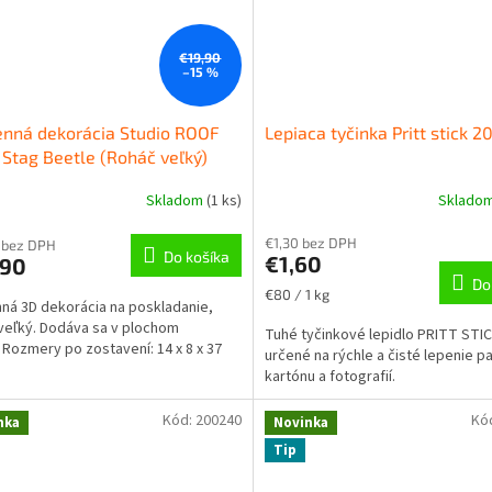
€19,90
–15 %
nná dekorácia Studio ROOF
Lepiaca tyčinka Pritt stick 2
 Stag Beetle (Roháč veľký)
Skladom
(
1 ks
)
Sklado
€1,30 bez DPH
 bez DPH
Do košíka
€1,60
,90
Do
Jednotková
€80 / 1 kg
ná 3D dekorácia na poskladanie,
cena:
veľký. Dodáva sa v plochom
Tuhé tyčinkové lepidlo PRITT STIC
. Rozmery po zostavení: 14 x 8 x 37
určené na rýchle a čisté lepenie p
kartónu a fotografií.
Kód:
200240
Kó
nka
Novinka
Tip