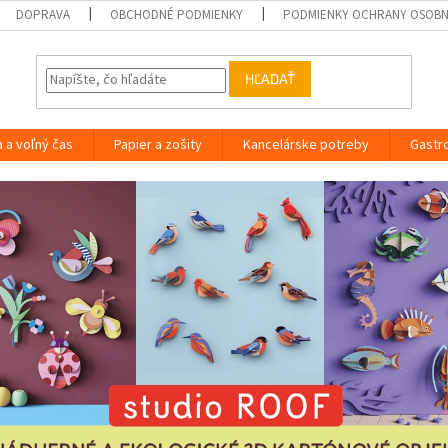
DOPRAVA
OBCHODNÉ PODMIENKY
PODMIENKY OCHRANY OSOB
HĽADAŤ
a a voľný čas
Papier a zošity
Kancelárske potreby
Gastr