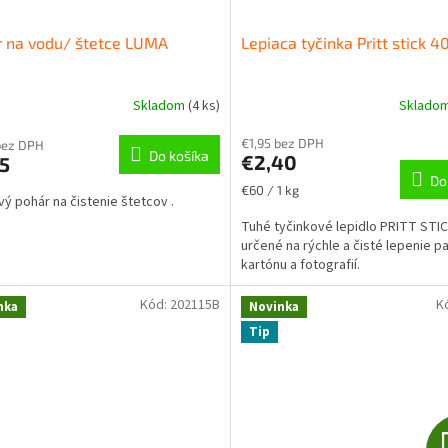
 na vodu/ štetce LUMA
Lepiaca tyčinka Pritt stick 4
Skladom
(
4 ks
)
Sklado
€1,95 bez DPH
bez DPH
Do košíka
€2,40
5
Do
Jednotková
€60 / 1 kg
vý pohár na čistenie štetcov .
cena:
Tuhé tyčinkové lepidlo PRITT STIC
určené na rýchle a čisté lepenie p
kartónu a fotografií.
Kód:
202115B
K
nka
Novinka
Tip