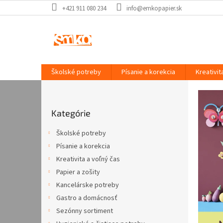
Prejsť
+421 911 080 234
info@emkopapier.sk
na
obsah
Školské potreby
Písanie a korekcia
Kreativit
E
B
o
M
Preskočiť
č
K
Kategórie
kategórie
n
O
ý
Školské potreby
p
p
Písanie a korekcia
a
a
Kreativita a voľný čas
n
p
e
Papier a zošity
i
l
Kancelárske potreby
e
Gastro a domácnosť
r
Sezónny sortiment