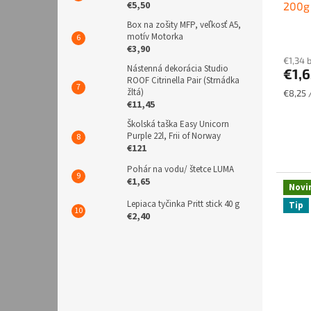
š
€5,50
200g
k
Box na zošity MFP, veľkosť A5,
motív Motorka
o
€3,90
l
€1,34 
Nástenná dekorácia Studio
€1,6
a
ROOF Citrinella Pair (Strnádka
žltá)
Jednot
€8,25 /
,
€11,45
cena:
k
Školská taška Easy Unicorn
a
Purple 22l, Frii of Norway
€121
n
Pohár na vodu/ štetce LUMA
c
€1,65
Novi
e
Lepiaca tyčinka Pritt stick 40 g
Tip
l
€2,40
á
r
i
a