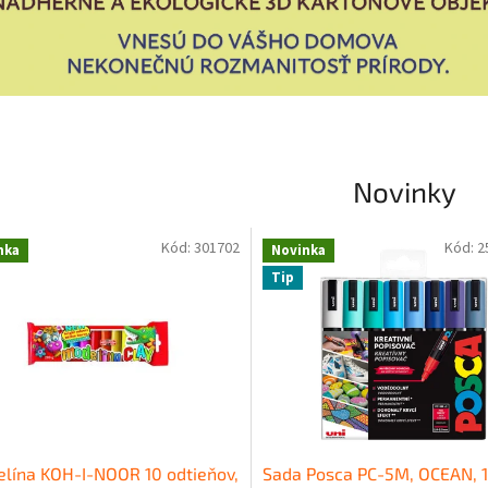
Novinky
Kód:
301702
Kód:
2
nka
Novinka
Tip
elína KOH-I-NOOR 10 odtieňov,
Sada Posca PC-5M, OCEAN, 1,