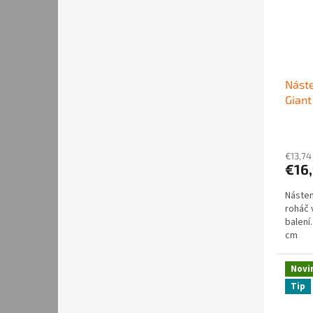
Náste
Giant
€13,74
€16
Násten
roháč 
balení
cm
Novi
Tip