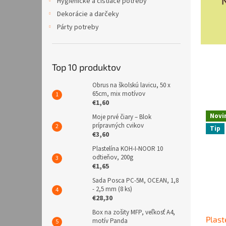
n
Hygienické a čistiace potreby
Dekorácie a darčeky
i
Párty potreby
c
t
v
Top 10 produktov
o
T
Obrus na školskú lavicu, 50 x
65cm, mix motívov
o
€1,60
p
Novi
Moje prvé čiary – Blok
prípravných cvikov
o
Tip
€3,60
ľ
Plastelína KOH-I-NOOR 10
č
odtieňov, 200g
€1,65
a
Sada Posca PC-5M, OCEAN, 1,8
n
- 2,5 mm (8 ks)
y
€28,30
-
Box na zošity MFP, veľkosť A4,
Plast
motív Panda