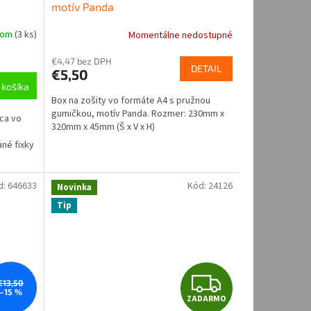
motív Panda
dom
(
3 ks
)
Momentálne nedostupné
€4,47 bez DPH
DETAIL
€5,50
 košíka
Box na zošity vo formáte A4 s pružnou
gumičkou, motív Panda. Rozmer: 230mm x
ca vo
320mm x 45mm (Š x V x H)
né fixky
d:
646633
Kód:
24126
Novinka
Tip
Z
€13,50
–15 %
ZADARMO