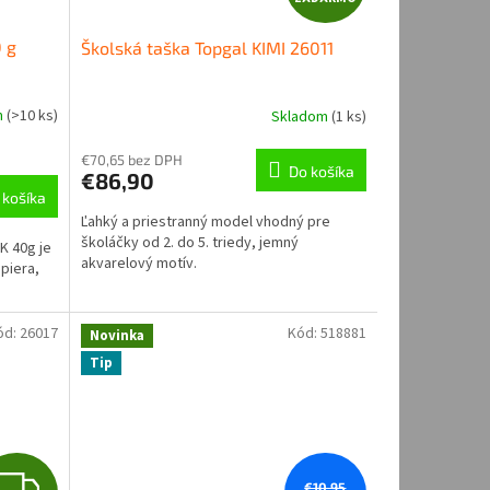
A
0 g
Školská taška Topgal KIMI 26011
D
A
m
(
>10 ks
)
Skladom
(
1 ks
)
R
€70,65 bez DPH
Do košíka
€86,90
M
 košíka
Ľahký a priestranný model vhodný pre
O
školáčky od 2. do 5. triedy, jemný
K 40g je
akvarelový motív.
apiera,
ód:
26017
Kód:
518881
Novinka
Tip
Z
€10,95