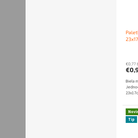
Palet
23x1
€0,77 
€0,
Biela 
Jednod
23x17
Novi
Tip