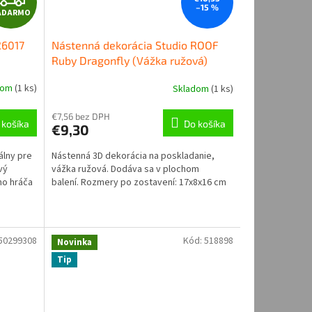
–15 %
ADARMO
A
26017
Nástenná dekorácia Studio ROOF
D
Ruby Dragonfly (Vážka ružová)
A
dom
(
1 ks
)
Skladom
(
1 ks
)
R
€7,56 bez DPH
 košíka
Do košíka
€9,30
M
álny pre
Nástenná 3D dekorácia na poskladanie,
O
vý
vážka ružová. Dodáva sa v plochom
ho hráča
balení. Rozmery po zostavení: 17x8x16 cm
50299308
Kód:
518898
Novinka
Tip