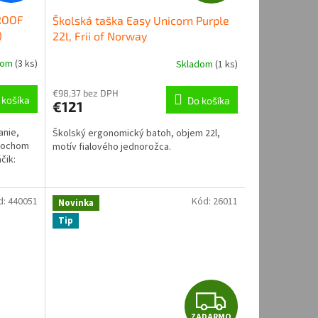
A
 ROOF
Školská taška Easy Unicorn Purple
D
)
22l, Frii of Norway
A
dom
(
3 ks
)
Skladom
(
1 ks
)
R
€98,37 bez DPH
 košíka
Do košíka
€121
M
anie,
Školský ergonomický batoh, objem 22l,
O
plochom
motív fialového jednorožca.
čik:
d:
440051
Kód:
26011
Novinka
Tip
Z
ZADARMO