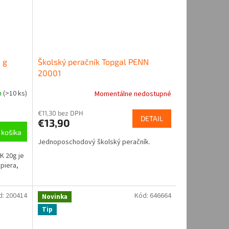
0 g
Školský peračník Topgal PENN
20001
m
(
>10 ks
)
Momentálne nedostupné
€11,30 bez DPH
DETAIL
€13,90
 košíka
Jednoposchodový školský peračník.
K 20g je
apiera,
d:
200414
Kód:
646664
Novinka
Tip