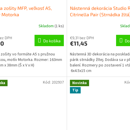
a zošity MFP, veľkosť A5,
Nástenná dekorácia Studio
v Motorka
Citrinella Pair (Strnádka žltá
Skladom
(
1 ks
)
Skla
bez DPH
€9,31 bez DPH
Do košíka
Do
90
€11,45
 zošity vo formáte A5 s pružnou
Nástenná 3D dekorácia na posklad
kou, motív Motorka. Rozmer: 163mm
párik strnádky žltej. Dodáva sa v 
m x 38mm (Š x V x H)
balení. Rozmery po zostavení 1 vtá
6x4.5x15 cm
Kód:
202937
Kó
nka
Novinka
Tip