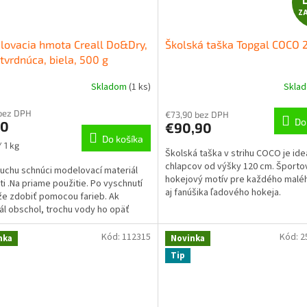
Z
ovacia hmota Creall Do&Dry,
Školská taška Topgal COCO 
vrdnúca, biela, 500 g
Skladom
(
1 ks
)
Skla
bez DPH
€73,90 bez DPH
Do
30
€90,90
Do košíka
ková
 1 kg
Školská taška v strihu COCO je ide
chlapcov od výšky 120 cm. Športo
uchu schnúci modelovací materiál
hokejový motív pre každého malé
ti .Na priame použitie. Po vyschnutí
aj fanúšika ľadového hokeja.
e zdobiť pomocou farieb. Ak
ál obschol, trochu vody ho opäť
500g...
Kód:
112315
Kód:
2
nka
Novinka
Tip