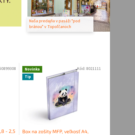
Naša predajňa v pasáži "pod
bránou" v Topoľčanoch
50899308
Kód:
8021111
Novinka
Tip
8 - 2,5
Box na zošity MFP, veľkosť A4,