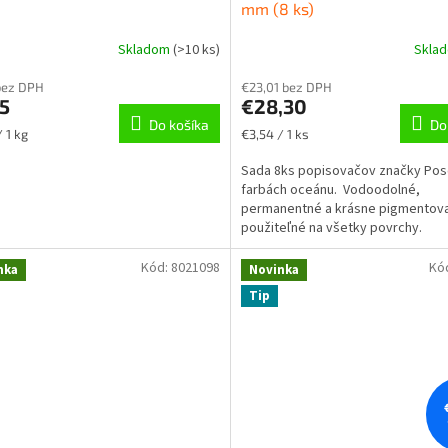
mm (8 ks)
Skladom
(
>10 ks
)
Skla
bez DPH
€23,01 bez DPH
5
€28,30
Do košíka
Do
ková
Jednotková
 1 kg
€3,54 / 1 ks
cena:
Sada 8ks popisovačov značky Pos
farbách oceánu. Vodoodolné,
permanentné a krásne pigmentova
použiteľné na všetky povrchy.
Kód:
8021098
Kó
nka
Novinka
Tip