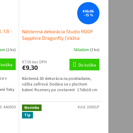
€10,95
–15 %
 1,8 -
Nástenná dekorácia Studio ROOF
Sapphire Dragonfly (Vážka
zafírová)
dom
(
2 ks
)
Skladom
(
3 ks
)
€7,56 bez DPH
 košíka
Do košíka
€9,30
ca v
Nástenná 3D dekorácia na poskladanie,
vážka zafírová. Dodáva sa v plochom
né fixky
balení. Rozmery po zostavení: 17x8x16 cm
d:
440050
Kód:
20001P
Novinka
Tip