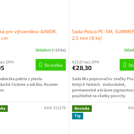
ka pre výtvarníkov JUNIOR,
Sada Posca PC-5M, SUMMER,
7 cm
2,5 mm (8 ks)
Skladom
(
>10 ks
)
Skla
bez DPH
€23,01 bez DPH
Do košíka
Do
95
€28,30
maliarska paleta z plastu.
Sada 8ks popisovačov značky Pos
uché čistenie a údržba. Rozmer
letných farbách. Vodoodolné,
cm.
permanentné a krásne pigmentova
použiteľné na všetky povrchy.
Kód:
513275
Kó
nka
Novinka
Tip