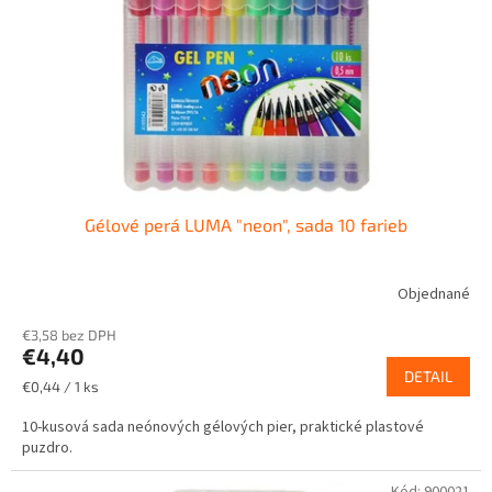
Gélové perá LUMA "neon", sada 10 farieb
Objednané
€3,58 bez DPH
€4,40
DETAIL
Jednotková
€0,44 / 1 ks
cena:
10-kusová sada neónových gélových pier, praktické plastové
puzdro.