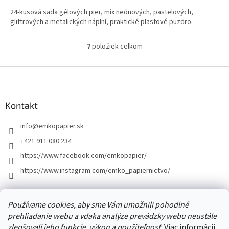
cena:
24-kusová sada gélových pier, mix neónových, pastelových,
glittrových a metalických náplní, praktické plastové puzdro.
7
položiek celkom
O
v
l
Z
á
á
d
p
a
ä
Kontakt
c
t
i
info
@
emkopapier.sk
i
e
p
e
+421 911 080 234
r
https://www.facebook.com/emkopapier/
v
k
https://www.instagram.com/emko_papiernictvo/
y
v
ý
Facebook
Používame cookies, aby sme Vám umožnili pohodlné
p
i
prehliadanie webu a vďaka analýze prevádzky webu neustále
s
zlepšovali jeho funkcie, výkon a použiteľnosť.
Viac informácií