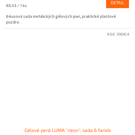
DETAIL
Jednotková
€0,43 / 1 ks
cena:
6-kusová sada metalických gélových pier, praktické plastové
puzdro.
Kód:
300414
Gélové perá LUMA "neon", sada 6 farieb