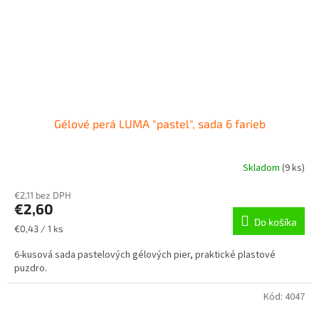
Gélové perá LUMA "pastel", sada 6 farieb
Skladom
(
9 ks
)
€2,11 bez DPH
€2,60
Do košíka
Jednotková
€0,43 / 1 ks
cena:
6-kusová sada pastelových gélových pier, praktické plastové
puzdro.
Kód:
4047