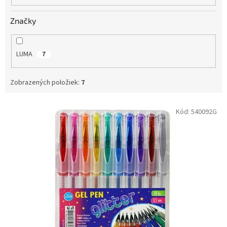
o
v
Značky
LUMA
7
Zobrazených položiek:
7
V
Kód:
540092G
ý
p
i
s
p
r
o
d
u
k