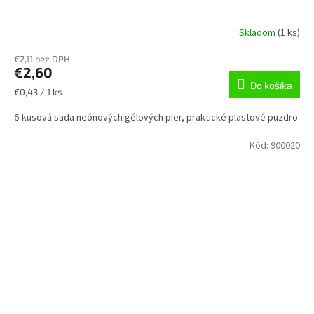
Skladom
(
1 ks
)
€2,11 bez DPH
€2,60
Do košíka
Jednotková
€0,43 / 1 ks
cena:
6-kusová sada neónových gélových pier, praktické plastové puzdro.
Kód:
900020