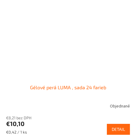
Gélové perá LUMA , sada 24 farieb
Objednané
€8,21 bez DPH
€10,10
DETAIL
Jednotková
€0,42 / 1 ks