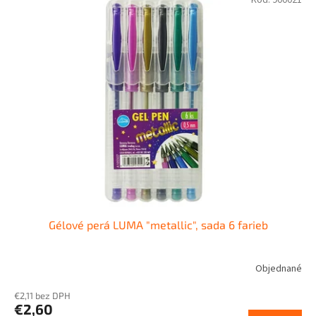
Kód:
900021
Gélové perá LUMA "metallic", sada 6 farieb
Objednané
€2,11 bez DPH
€2,60