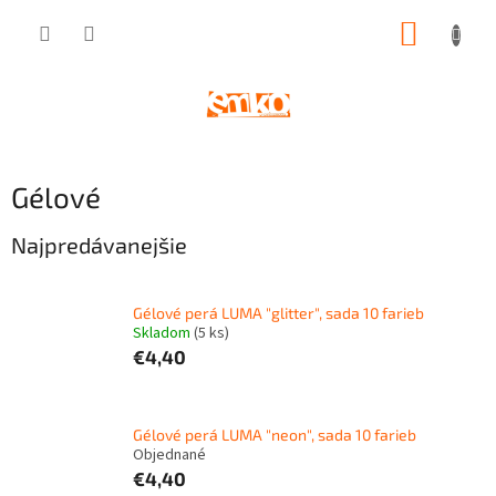
Prejsť
NÁKUP
na
obsah
KOŠÍK
Gélové
Najpredávanejšie
Gélové perá LUMA "glitter", sada 10 farieb
Skladom
(
5 ks
)
€4,40
Gélové perá LUMA "neon", sada 10 farieb
Objednané
€4,40