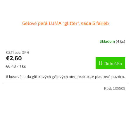
Gélové perá LUMA "glitter", sada 6 farieb
Skladom
(
4 ks
)
€2,11 bez DPH
€2,60
Do košíka
Jednotková
€0,43 / 1 ks
cena:
6-kusová sada glittrových gélových pier, praktické plastové puzdro.
Kód:
105509