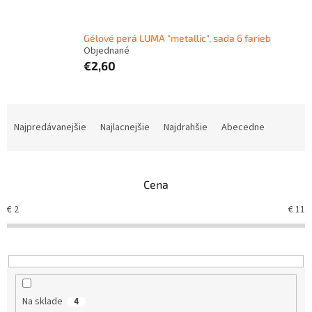
Gélové perá LUMA "metallic", sada 6 farieb
Objednané
€2,60
R
a
Najpredávanejšie
Najlacnejšie
Najdrahšie
Abecedne
d
e
n
Cena
i
e
€
2
€
11
p
r
o
d
u
k
Na sklade
4
t