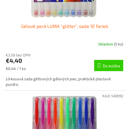
t
o
v
Gélové perá LUMA "glitter", sada 10 farieb
Skladom
(
5 ks
)
€3,58 bez DPH
€4,40
Do košíka
Jednotková
€0,44 / 1 ks
cena:
10-kusová sada glittrových gélových pier, praktické plastové
puzdro.
Kód:
540092