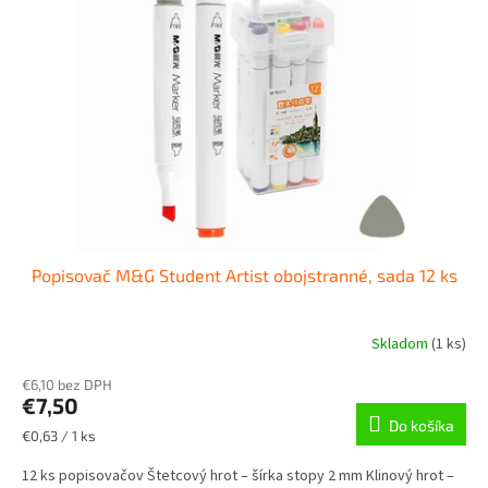
Popisovač M&G Student Artist obojstranné, sada 12 ks
Skladom
(
1 ks
)
€6,10 bez DPH
€7,50
Do košíka
Jednotková
€0,63 / 1 ks
cena:
12 ks popisovačov Štetcový hrot – šírka stopy 2 mm Klinový hrot –