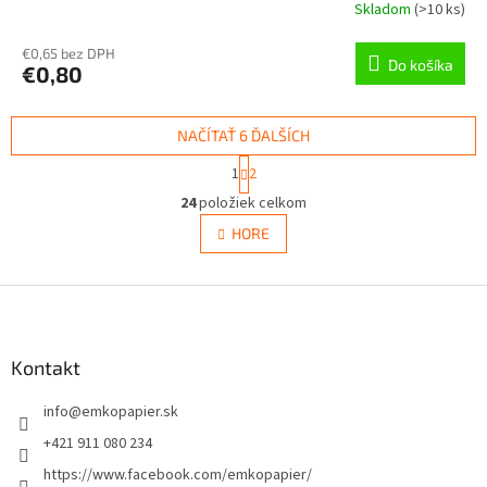
Skladom
(
>10 ks
)
€0,65 bez DPH
Do košíka
€0,80
NAČÍTAŤ 6 ĎALŠÍCH
S
1
2
t
O
r
24
položiek celkom
v
á
l
HORE
n
á
k
d
o
v
Z
a
a
c
á
n
i
p
i
e
ä
Kontakt
e
p
t
r
info
@
emkopapier.sk
i
v
e
k
+421 911 080 234
y
https://www.facebook.com/emkopapier/
v