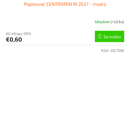
Popisovač CENTROPEN M 2637 - modrý
Skladom
(
>10 ks
)
€0,49 bez DPH
Do košíka
€0,60
Kód:
201705E