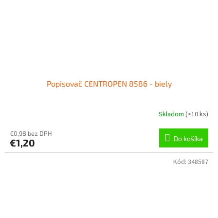
Popisovač CENTROPEN 8586 - biely
Skladom
(
>10 ks
)
€0,98 bez DPH
Do košíka
€1,20
Kód:
348587