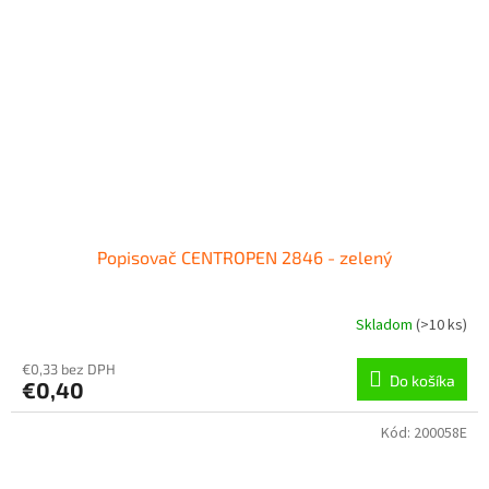
Popisovač CENTROPEN 2846 - zelený
Skladom
(
>10 ks
)
€0,33 bez DPH
Do košíka
€0,40
Kód:
200058E