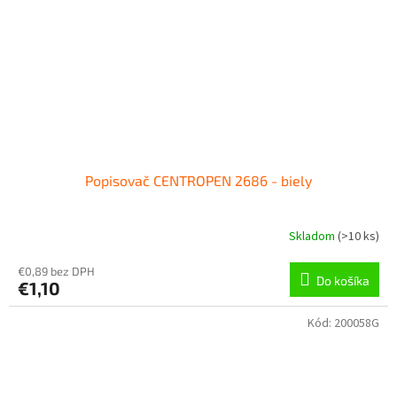
Popisovač CENTROPEN 2686 - biely
Skladom
(
>10 ks
)
€0,89 bez DPH
Do košíka
€1,10
Kód:
200058G