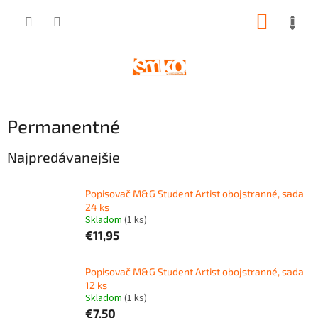
Prejsť
NÁKUP
na
obsah
KOŠÍK
Permanentné
Najpredávanejšie
Popisovač M&G Student Artist obojstranné, sada
24 ks
Skladom
(
1 ks
)
€11,95
Popisovač M&G Student Artist obojstranné, sada
12 ks
Skladom
(
1 ks
)
€7,50