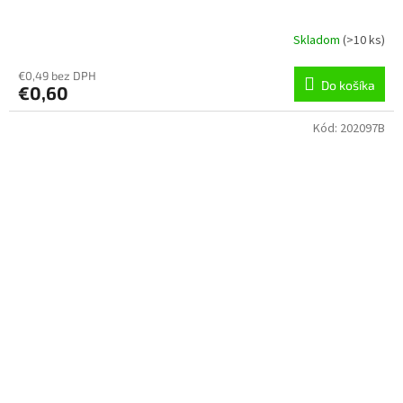
Skladom
(
>10 ks
)
€0,49 bez DPH
Do košíka
€0,60
Kód:
202097B