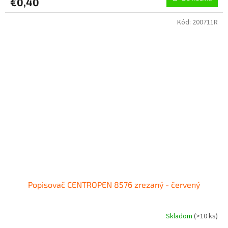
€0,40
Kód:
200711R
Popisovač CENTROPEN 8576 zrezaný - červený
Skladom
(
>10 ks
)