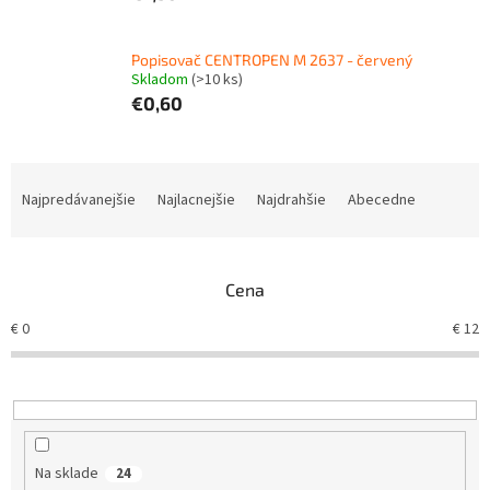
Popisovač CENTROPEN M 2637 - červený
Skladom
(
>10 ks
)
€0,60
R
a
Najpredávanejšie
Najlacnejšie
Najdrahšie
Abecedne
d
e
n
Cena
i
e
€
0
€
12
p
r
o
d
u
k
Na sklade
24
t