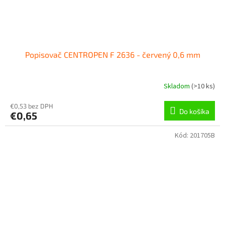
Popisovač CENTROPEN F 2636 - červený 0,6 mm
Skladom
(
>10 ks
)
€0,53 bez DPH
Do košíka
€0,65
Kód:
201705B