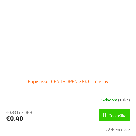
Popisovač CENTROPEN 2846 - čierny
Skladom
(
10 ks
)
€0,33 bez DPH
Do košíka
€0,40
Kód:
200058R