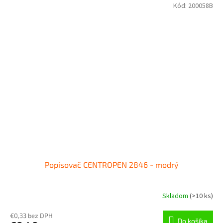
Kód:
200058B
Popisovač CENTROPEN 2846 - modrý
Skladom
(
>10 ks
)
€0,33 bez DPH
Do košíka