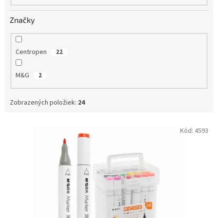
o
v
Značky
Centropen
22
M&G
2
Zobrazených položiek:
24
V
Kód:
4593
ý
p
i
s
p
r
o
d