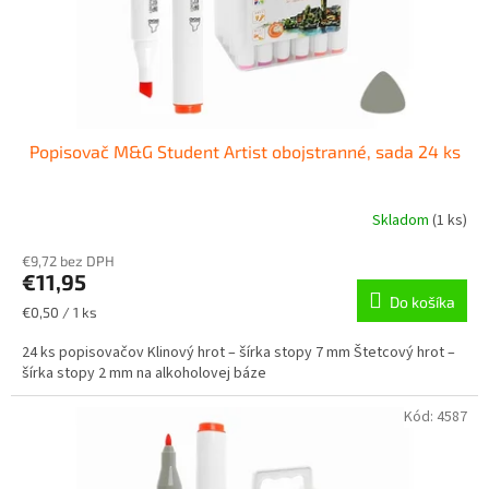
u
k
t
o
v
Popisovač M&G Student Artist obojstranné, sada 24 ks
Skladom
(
1 ks
)
€9,72 bez DPH
€11,95
Do košíka
Jednotková
€0,50 / 1 ks
cena:
24 ks popisovačov Klinový hrot – šírka stopy 7 mm Štetcový hrot –
šírka stopy 2 mm na alkoholovej báze
Kód:
4587