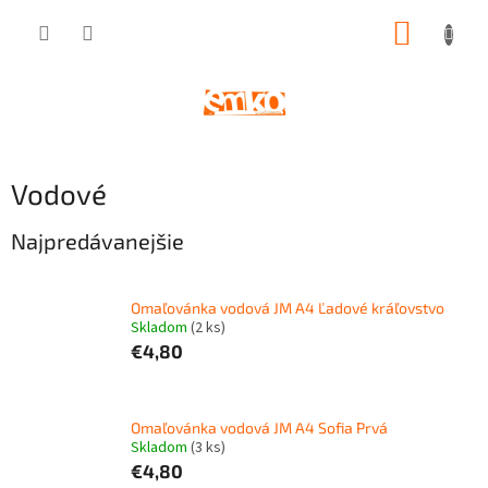
Prejsť
NÁKUP
na
obsah
KOŠÍK
Vodové
Najpredávanejšie
Omaľovánka vodová JM A4 Ľadové kráľovstvo
Skladom
(
2 ks
)
€4,80
Omaľovánka vodová JM A4 Sofia Prvá
Skladom
(
3 ks
)
€4,80