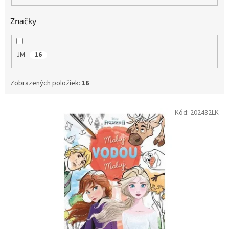
o
v
Značky
JM
16
Zobrazených položiek:
16
V
Kód:
202432LK
ý
p
i
s
p
r
o
d
u
k