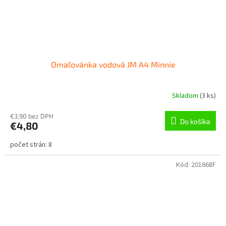
Omaľovánka vodová JM A4 Minnie
Skladom
(
3 ks
)
€3,90 bez DPH
Do košíka
€4,80
počet strán: 8
Kód:
201668F