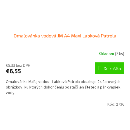
Omaľovánka vodová JM A4 Maxi Labková Patrola
Skladom
(
2 ks
)
€5,33 bez DPH
Do košíka
€6,55
Omaľovánka Maľuj vodou - Labková Patrola obsahuje 24 čarovných
obrázkov, ku ktorých dokončeniu postačí len štetec a pár kvapiek
vody.
Kód:
2736