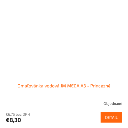
Omaľovánka vodová JM MEGA A3 - Princezné
Objednané
€6,75 bez DPH
DETAIL
€8,30