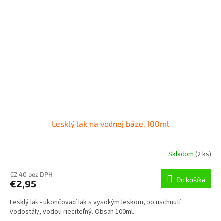
Lesklý lak na vodnej báze, 100ml
Skladom
(
2 ks
)
€2,40 bez DPH
Do košíka
€2,95
Lesklý lak - ukončovací lak s vysokým leskom, po uschnutí
vodostály, vodou riediteľný. Obsah 100ml.