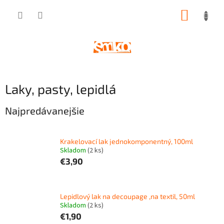
Prejsť
NÁKUP
na
obsah
KOŠÍK
Laky, pasty, lepidlá
Najpredávanejšie
Krakelovací lak jednokomponentný, 100ml
Skladom
(
2 ks
)
€3,90
Lepidlový lak na decoupage ,na textil, 50ml
Skladom
(
2 ks
)
€1,90