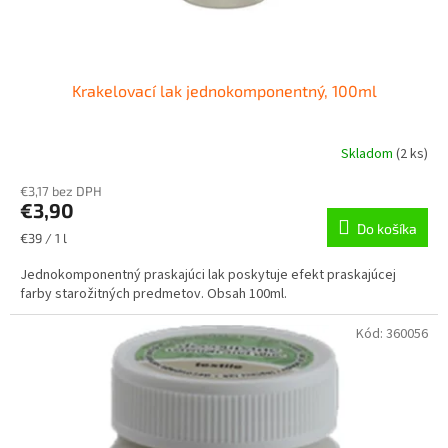
t
o
v
Krakelovací lak jednokomponentný, 100ml
Skladom
(
2 ks
)
€3,17 bez DPH
€3,90
Do košíka
Jednotková
€39 / 1 l
cena:
Jednokomponentný praskajúci lak poskytuje efekt praskajúcej
farby starožitných predmetov. Obsah 100ml.
Kód:
360056