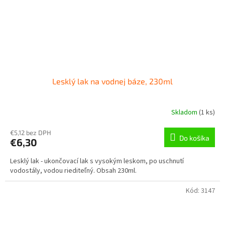
Lesklý lak na vodnej báze, 230ml
Skladom
(
1 ks
)
€5,12 bez DPH
Do košíka
€6,30
Lesklý lak - ukončovací lak s vysokým leskom, po uschnutí
vodostály, vodou riediteľný. Obsah 230ml.
Kód:
3147