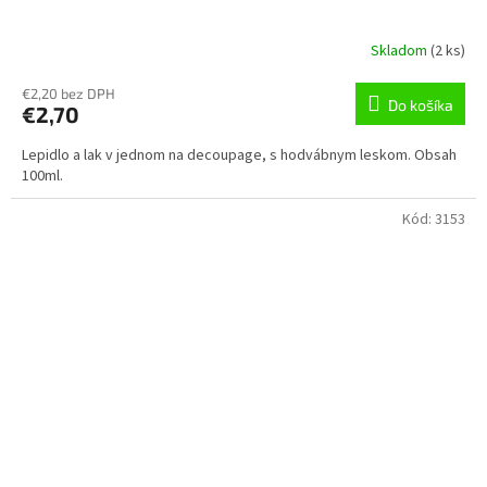
Skladom
(
2 ks
)
€2,20 bez DPH
Do košíka
€2,70
Lepidlo a lak v jednom na decoupage, s hodvábnym leskom. Obsah
100ml.
Kód:
3153