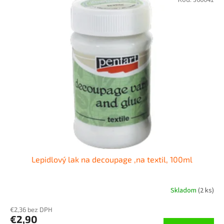
Kód:
360041
Lepidlový lak na decoupage ,na textil, 100ml
Skladom
(
2 ks
)
€2,36 bez DPH
€2,90