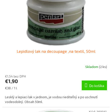
Lepidlový lak na decoupage ,na textil, 50ml
Skladom
(
2 ks
)
€1,54 bez DPH
€1,90
Do košíka
Jednotková
€38 / 1 l
cena:
Lesklý a lepiaci lak v jednom, je vodou riediteľný a po uschnutí
vodeodolný. Obsah 50ml.