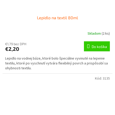
Lepidlo na textil 80ml
Skladom
(
2 ks
)
€1,79 bez DPH
Do košíka
€2,20
Lepidlo na vodnej báze, ktoré bolo špeciálne vyvinuté na lepenie
textilu, ktoré po vyschnutí vytvára flexibilný povrch a prispôsobí sa
ohybnosti textilu.
Kód:
3135