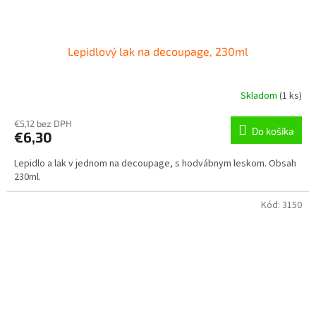
Lepidlový lak na decoupage, 230ml
Skladom
(
1 ks
)
€5,12 bez DPH
Do košíka
€6,30
Lepidlo a lak v jednom na decoupage, s hodvábnym leskom. Obsah
230ml.
Kód:
3150