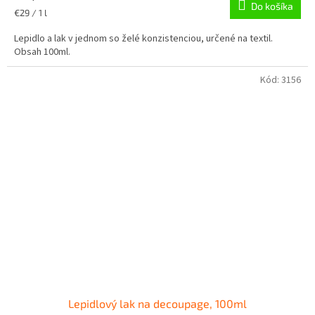
Do košíka
Jednotková
€29 / 1 l
cena:
Lepidlo a lak v jednom so želé konzistenciou, určené na textil.
Obsah 100ml.
Kód:
3156
Lepidlový lak na decoupage, 100ml