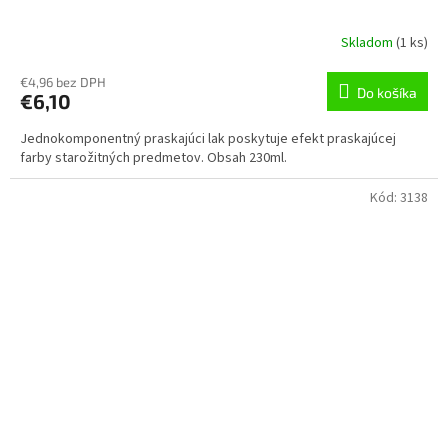
Skladom
(
1 ks
)
€4,96 bez DPH
Do košíka
€6,10
Jednokomponentný praskajúci lak poskytuje efekt praskajúcej
farby starožitných predmetov. Obsah 230ml.
Kód:
3138