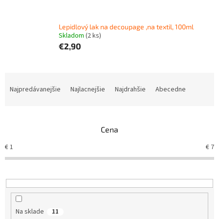
Lepidlový lak na decoupage ,na textil, 100ml
Skladom
(
2 ks
)
€2,90
R
a
Najpredávanejšie
Najlacnejšie
Najdrahšie
Abecedne
d
e
n
Cena
i
e
€
1
€
7
p
r
o
d
u
k
Na sklade
11
t