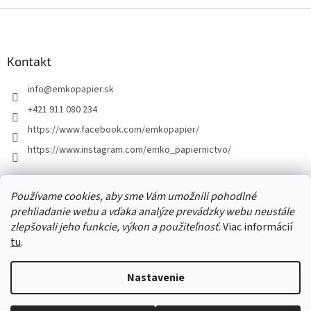
v
l
Z
á
á
d
p
a
ä
Kontakt
c
t
i
info
@
emkopapier.sk
i
e
p
e
+421 911 080 234
r
https://www.facebook.com/emkopapier/
v
k
https://www.instagram.com/emko_papiernictvo/
y
v
ý
Facebook
Používame cookies, aby sme Vám umožnili pohodlné
p
i
prehliadanie webu a vďaka analýze prevádzky webu neustále
s
zlepšovali jeho funkcie, výkon a použiteľnosť.
Viac informácií
u
tu
.
Vytvoril Shoptet
Nastavenie
Copyright 2026
EMKOpapier
. Všetky práva vyhradené.
Upraviť