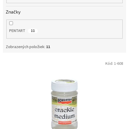
o
v
Značky
PENTART
11
Zobrazených položiek:
11
V
Kód:
1-608
ý
p
i
s
p
r
o
d
u
k