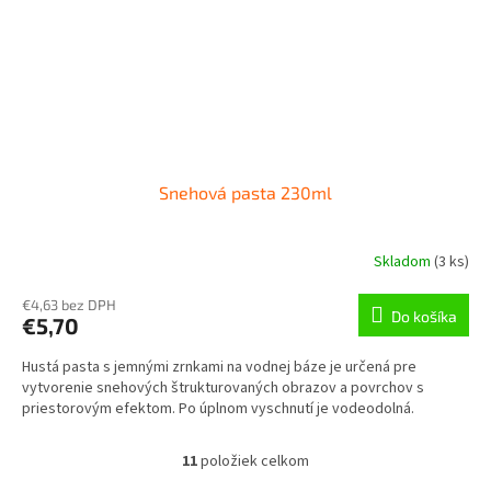
Snehová pasta 230ml
Skladom
(
3 ks
)
€4,63 bez DPH
Do košíka
€5,70
Hustá pasta s jemnými zrnkami na vodnej báze je určená pre
vytvorenie snehových štrukturovaných obrazov a povrchov s
priestorovým efektom. Po úplnom vyschnutí je vodeodolná.
11
položiek celkom
O