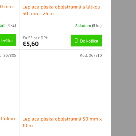
 50 mm
Lepiaca páska obojstranná s látkou
50 mm x 25 m
dom
(
4 ks
)
Skladom
(
5 ks
)
€4,55 bez DPH
 košíka
Do košíka
€5,60
d:
367805
Kód:
367710
 látkou
Lepiaca páska obojstranná 50 mm x
10 m