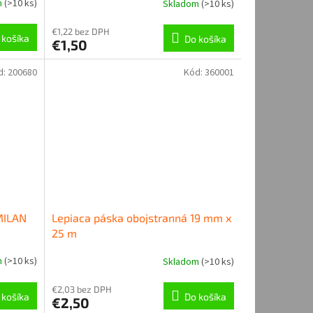
m
(
>10 ks
)
Skladom
(
>10 ks
)
€1,22 bez DPH
 košíka
Do košíka
€1,50
d:
200680
Kód:
360001
MILAN
Lepiaca páska obojstranná 19 mm x
25 m
m
(
>10 ks
)
Skladom
(
>10 ks
)
€2,03 bez DPH
 košíka
Do košíka
€2,50