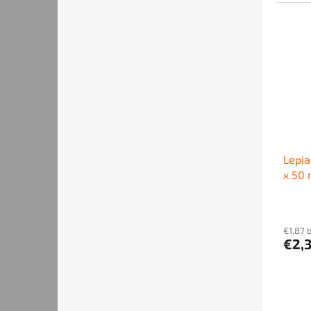
Lepia
x 50 
€1,87 
€2,