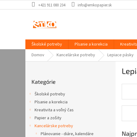
Prejsť
+421 911 080 234
info@emkopapier.sk
na
obsah
Školské potreby
Písanie a korekcia
Kreativit
Domov
Kancelárske potreby
Lepiace pásky
B
Lep
o
Preskočiť
č
Kategórie
kategórie
n
ý
Školské potreby
p
Písanie a korekcia
a
Kreativita a voľný čas
n
e
Papier a zošity
l
Kancelárske potreby
Najpr
Plánovanie - diáre, kalendáre