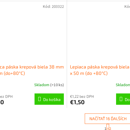
Kód:
203322
Kó
ca páska krepová biela 38 mm
Lepiaca páska krepová biel
m (do+80°C)
x 50 m (do +80°C)
Skladom
(
>10 ks
)
Sklado
bez DPH
€1,22 bez DPH
Do košíka
Do
30
€1,50
NAČÍTAŤ 16 ĎALŠÍCH
S
1
2