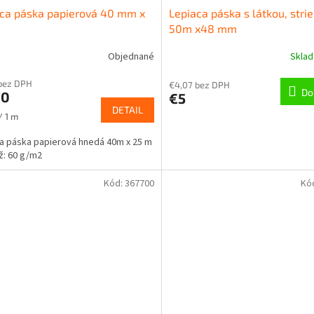
ca páska papierová 40 mm x
Lepiaca páska s látkou, stri
50m x48 mm
Objednané
Skla
bez DPH
€4,07 bez DPH
Do
70
€5
DETAIL
ková
/ 1 m
a páska papierová hnedá 40m x 25 m
: 60 g/m2
Kód:
367700
Kó