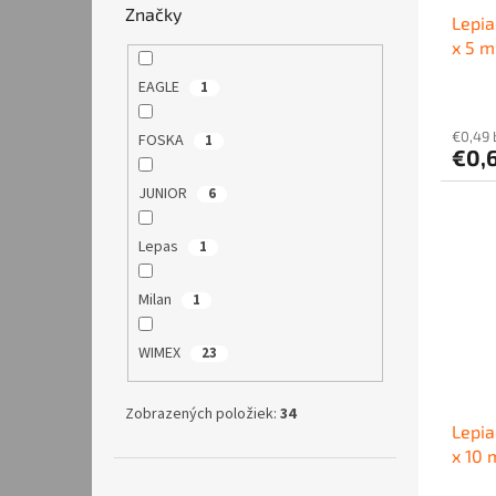
Značky
Lepi
x 5 m
EAGLE
1
€0,49
FOSKA
1
€0,
JUNIOR
6
Lepas
1
Milan
1
WIMEX
23
Zobrazených položiek:
34
Lepi
x 10 