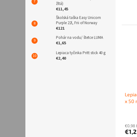
žltá)
€11,45
Školská taška Easy Unicorn
Purple 22l, Frii of Norway
€121
Pohár na vodu/ štetce LUMA
€1,65
Lepiaca tyčinka Pritt stick 40 g
€2,40
Lepia
x 50 
€0,98
€1,