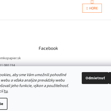
O
t
r
v
HORE
á
l
n
á
k
d
o
a
v
c
a
i
n
e
i
e
p
Facebook
r
v
k
emkopapier.sk
y
11 080 234
v
ý
//www.facebook.co
ookies, aby sme Vám umožnili pohodlné
p
opapier/
Odmietnuť
 webu a vďaka analýze prevádzky webu
i
//www.instagram.co
šovali jeho funkcie, výkon a použiteľnosť.
s
o_papiernictvo/
u
cií
tu
.
ie
raviť nastavenie cookies