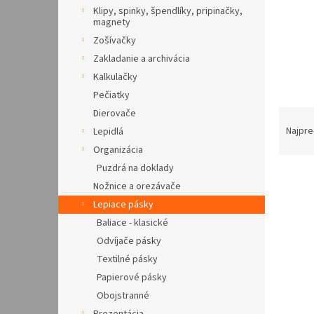
Klipy, spinky, špendlíky, pripinačky,
magnety
Zošívačky
Zakladanie a archivácia
Kalkulačky
Pečiatky
R
Dierovače
a
Najpre
Lepidlá
d
Organizácia
e
Puzdrá na doklady
V
n
Nožnice a orezávače
ý
i
Lepiace pásky
p
e
i
p
Baliace - klasické
s
r
Odvíjače pásky
p
o
Textilné pásky
r
d
Papierové pásky
o
u
Obojstranné
d
k