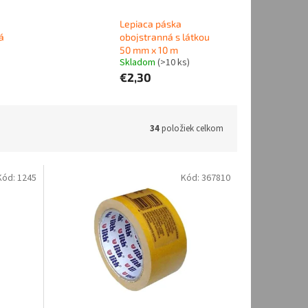
Lepiaca páska
á
obojstranná s látkou
50 mm x 10 m
Skladom
(
>10 ks
)
€2,30
34
položiek celkom
Kód:
1245
Kód:
367810