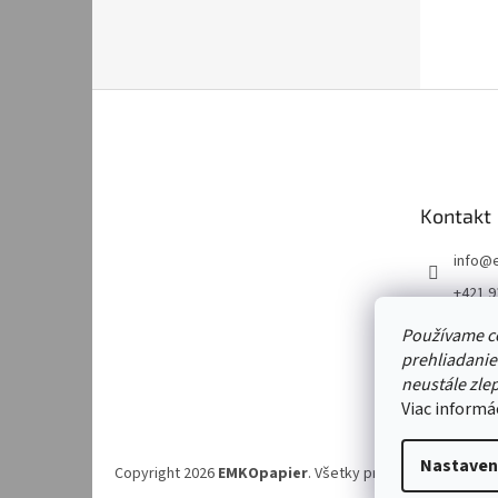
Z
á
p
ä
t
Kontakt
i
e
info
@
+421 9
https:
Používame c
m/emk
prehliadanie
https:
neustále zlep
m/emk
Viac informá
Nastaven
Copyright 2026
EMKOpapier
. Všetky práva vyhradené.
Up