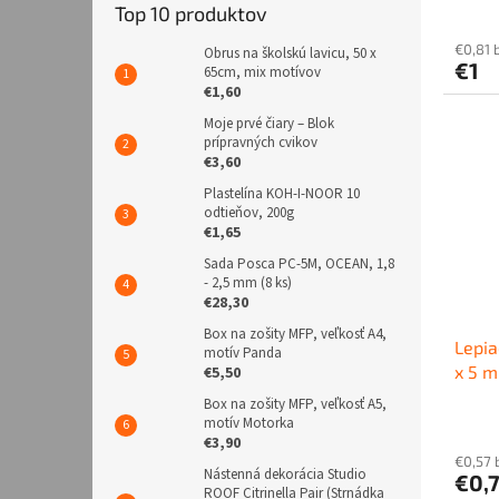
Top 10 produktov
€0,81 
Obrus na školskú lavicu, 50 x
€1
65cm, mix motívov
€1,60
Moje prvé čiary – Blok
prípravných cvikov
€3,60
Plastelína KOH-I-NOOR 10
odtieňov, 200g
€1,65
Sada Posca PC-5M, OCEAN, 1,8
- 2,5 mm (8 ks)
€28,30
Box na zošity MFP, veľkosť A4,
Lepi
motív Panda
x 5 m
€5,50
Box na zošity MFP, veľkosť A5,
motív Motorka
€3,90
€0,57 
Nástenná dekorácia Studio
€0,
ROOF Citrinella Pair (Strnádka