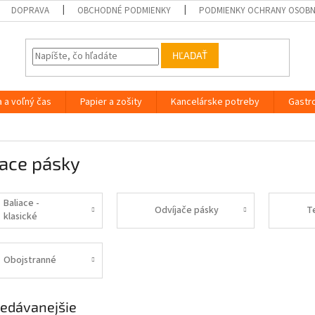
DOPRAVA
OBCHODNÉ PODMIENKY
PODMIENKY OCHRANY OSOB
HĽADAŤ
a a voľný čas
Papier a zošity
Kancelárske potreby
Gastr
iace pásky
Baliace -
Odvíjače pásky
T
klasické
Obojstranné
edávanejšie