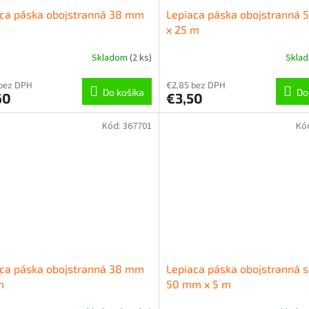
aca páska obojstranná 38 mm
Lepiaca páska obojstranná
x 25 m
Skladom
(
2 ks
)
Skla
 bez DPH
€2,85 bez DPH
Do košíka
Do
60
€3,50
Kód:
367701
Kó
aca páska obojstranná 38 mm
Lepiaca páska obojstranná s
m
50 mm x 5 m