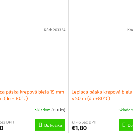
Kód:
203324
Kó
ca páska krepová biela 19 mm
Lepiaca páska krepová biel
m (do + 80°C)
x 50 m (do +80°C)
Skladom
(
>10 ks
)
Sklado
 bez DPH
€1,46 bez DPH
Do košíka
Do
20
€1,80