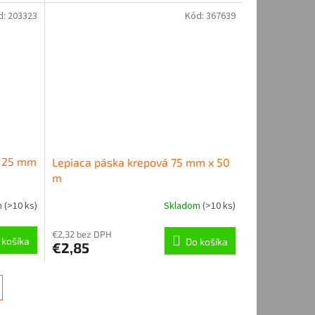
d:
203323
Kód:
367639
a 25 mm
Lepiaca páska krepová 75 mm x 50
m
m
(
>10 ks
)
Skladom
(
>10 ks
)
€2,32 bez DPH
 košíka
Do košíka
€2,85