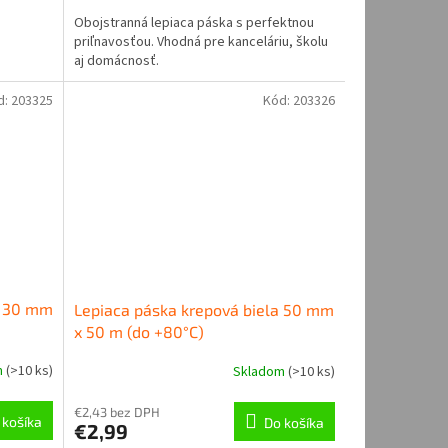
Obojstranná lepiaca páska s perfektnou
priľnavosťou. Vhodná pre kanceláriu, školu
aj domácnosť.
d:
203325
Kód:
203326
a 30 mm
Lepiaca páska krepová biela 50 mm
x 50 m (do +80°C)
m
(
>10 ks
)
Skladom
(
>10 ks
)
€2,43 bez DPH
 košíka
Do košíka
€2,99