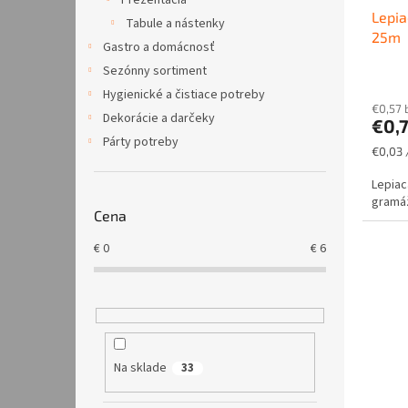
u
t
Prezentácia
Lepia
k
o
Tabule a nástenky
25m
t
v
Gastro a domácnosť
o
Sezónny sortiment
v
Hygienické a čistiace potreby
€0,57 
Dekorácie a darčeky
€0,
Párty potreby
Jednot
€0,03 
cena:
Lepiac
gramáž
Cena
€
0
€
6
Na sklade
33