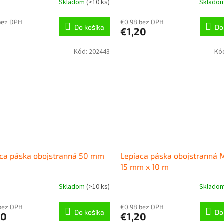
Skladom
(
>10 ks
)
Sklado
bez DPH
€0,98 bez DPH
Do košíka
Do
€1,20
Kód:
202443
Kó
aca páska obojstranná 50 mm
Lepiaca páska obojstranná 
15 mm x 10 m
Skladom
(
>10 ks
)
Sklado
bez DPH
€0,98 bez DPH
Do košíka
Do
70
€1,20