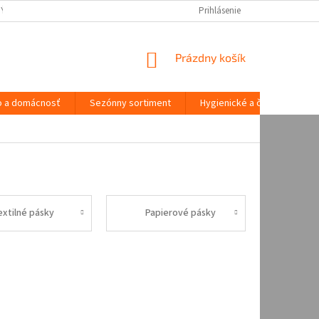
NÝCH ÚDAJOV
Prihlásenie
NÁKUPNÝ
Prázdny košík
KOŠÍK
o a domácnosť
Sezónny sortiment
Hygienické a čistiace potre
extilné pásky
Papierové pásky