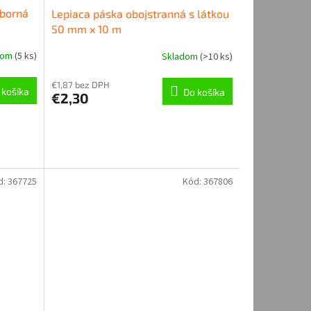
eborná
Lepiaca páska obojstranná s látkou
50 mm x 10 m
dom
(
5 ks
)
Skladom
(
>10 ks
)
€1,87 bez DPH
 košíka
Do košíka
€2,30
d:
367725
Kód:
367806