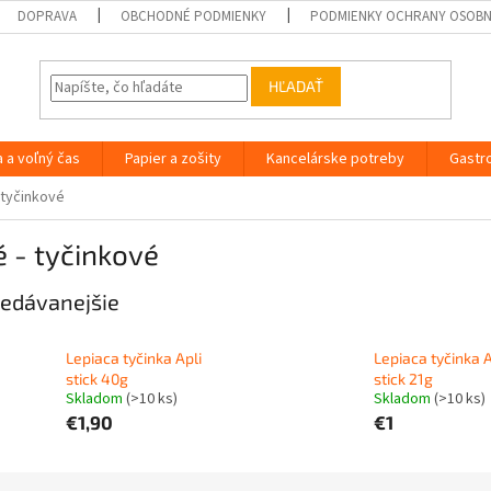
DOPRAVA
OBCHODNÉ PODMIENKY
PODMIENKY OCHRANY OSOB
HĽADAŤ
a a voľný čas
Papier a zošity
Kancelárske potreby
Gastr
 tyčinkové
 - tyčinkové
edávanejšie
Lepiaca tyčinka Apli
Lepiaca tyčinka A
stick 40g
stick 21g
Skladom
(
>10 ks
)
Skladom
(
>10 ks
)
€1,90
€1