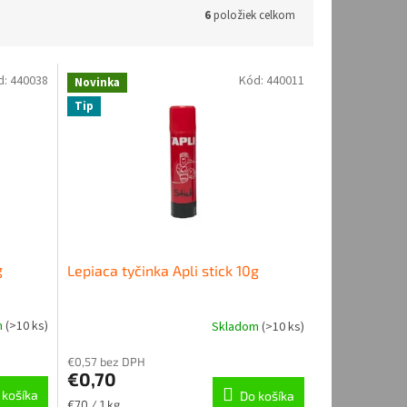
6
položiek celkom
d:
440038
Kód:
440011
Novinka
Tip
g
Lepiaca tyčinka Apli stick 10g
m
(
>10 ks
)
Skladom
(
>10 ks
)
Priemerné
hodnotenie
€0,57 bez DPH
produktu
€0,70
je
 košíka
Do košíka
3,0
Jednotková
€70 / 1 kg