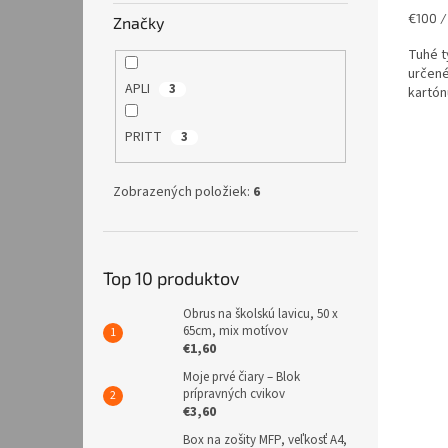
Jednot
€100 /
Značky
cena:
Tuhé t
určené
APLI
3
kartónu
PRITT
3
Zobrazených položiek:
6
Top 10 produktov
Obrus na školskú lavicu, 50 x
65cm, mix motívov
€1,60
Moje prvé čiary – Blok
prípravných cvikov
€3,60
Box na zošity MFP, veľkosť A4,