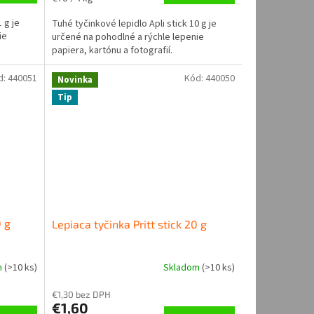
z
cena:
5
 g je
Tuhé tyčinkové lepidlo Apli stick 10 g je
hviezdičiek.
ie
určené na pohodlné a rýchle lepenie
papiera, kartónu a fotografií.
d:
440051
Kód:
440050
Novinka
Tip
0 g
Lepiaca tyčinka Pritt stick 20 g
m
(
>10 ks
)
Skladom
(
>10 ks
)
€1,30 bez DPH
€1,60