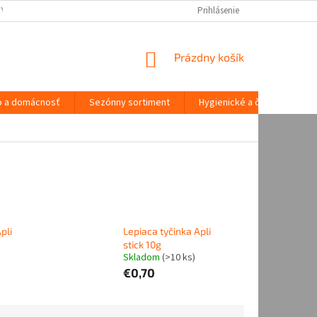
NÝCH ÚDAJOV
Prihlásenie
NÁKUPNÝ
Prázdny košík
KOŠÍK
o a domácnosť
Sezónny sortiment
Hygienické a čistiace potre
pli
Lepiaca tyčinka Apli
stick 10g
Skladom
(
>10 ks
)
€0,70