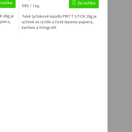
 košíka
Do košíka
Jednotková
€80 / 1 kg
cena:
K 40g je
Tuhé tyčinkové lepidlo PRITT STICK 20g je
apiera,
určené na rýchle a čisté lepenie papiera,
kartónu a fotografií.