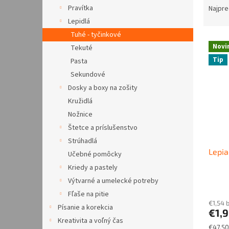
a
Pravítka
Najpre
d
Lepidlá
e
Tuhé - tyčinkové
V
n
Novi
Tekuté
ý
i
Tip
Pasta
p
e
i
p
Sekundové
s
r
Dosky a boxy na zošity
p
o
Kružidlá
r
d
Nožnice
o
u
Štetce a príslušenstvo
d
k
Strúhadlá
u
t
Lepia
k
o
Učebné pomôcky
t
v
Kriedy a pastely
o
Výtvarné a umelecké potreby
v
Fľaše na pitie
€1,54 
Písanie a korekcia
€1,
Kreativita a voľný čas
Jednot
€47,50