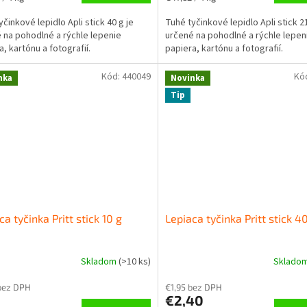
cena:
yčinkové lepidlo Apli stick 40 g je
Tuhé tyčinkové lepidlo Apli stick 21
 na pohodlné a rýchle lepenie
určené na pohodlné a rýchle lepen
a, kartónu a fotografií.
papiera, kartónu a fotografií.
Kód:
440049
Kó
nka
Novinka
Tip
ca tyčinka Pritt stick 10 g
Lepiaca tyčinka Pritt stick 4
Skladom
(
>10 ks
)
Sklado
bez DPH
€1,95 bez DPH
€2,40