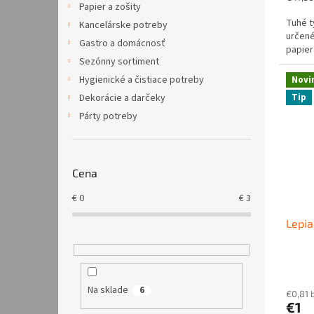
Papier a zošity
cena:
Tuhé t
Kancelárske potreby
určené
Gastro a domácnosť
papier
Sezónny sortiment
Hygienické a čistiace potreby
Novi
Tip
Dekorácie a darčeky
Párty potreby
Cena
€
0
€
3
Lepia
Na sklade
6
€0,81 
€1