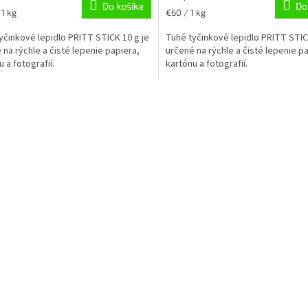
Do košíka
Do
ková
Jednotková
 1 kg
€60 / 1 kg
cena:
yčinkové lepidlo PRITT STICK 10 g je
Tuhé tyčinkové lepidlo PRITT STIC
 na rýchle a čisté lepenie papiera,
určené na rýchle a čisté lepenie p
 a fotografií.
kartónu a fotografií.
O
v
l
á
d
a
c
i
e
p
r
v
k
y
v
ý
p