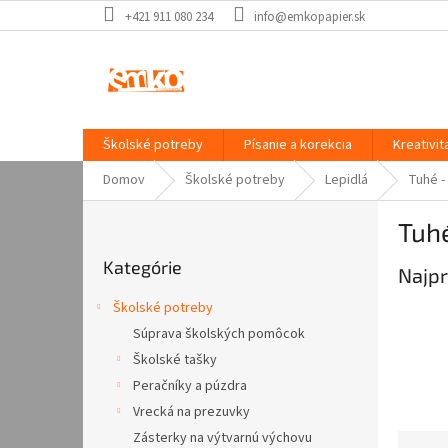
Prejsť
+421 911 080 234
info@emkopapier.sk
na
obsah
Školské potreby
Písanie a korekcia
Kreativit
Domov
Školské potreby
Lepidlá
Tuhé -
B
Tuhé
o
Preskočiť
č
Kategórie
kategórie
Najpr
n
ý
Školské potreby
p
Súprava školských pomôcok
a
Školské tašky
n
e
Peračníky a púzdra
l
Vrecká na prezuvky
Zásterky na výtvarnú výchovu
R