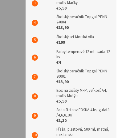
motív Mačky
€5,50
Školský peračník Topgal PENN
24004
€13,90
Školský set Morská víla
€199
Farby temperové 12 ml - sada 12
ks
€4
Školský peračník Topgal PENN
20001
€13,90
Box na zošity MFP, veľkosť A4,
motív Motýle
€5,50
Sada štetcov FOSKA 4 ks, guľatá
/4,6,8,10/
€1,30
Fľaša, plastová, 500 ml, matná,
mix farieb