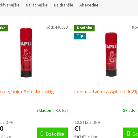
dávanejšie
Najlacnejšie
Najdrahšie
Abecedne
Kód:
440039
Kó
nka
Novinka
Tip
ca tyčinka Apli stick 40g
Lepiaca tyčinka Apli stick 21
Skladom
(
>10 ks
)
Sklado
bez DPH
€0,81 bez DPH
90
€1
Do košíka
Do
ková
Jednotková
 / 1 kg
€47,62 / 1 kg