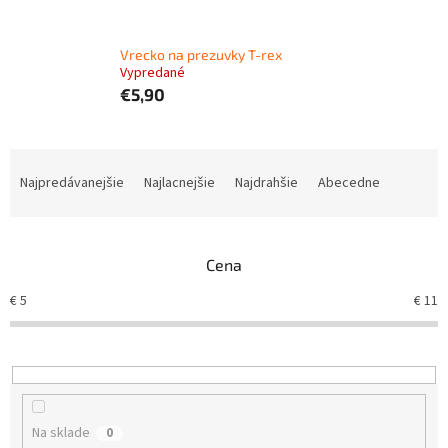
Vrecko na prezuvky T-rex
Vypredané
€5,90
R
a
Najpredávanejšie
Najlacnejšie
Najdrahšie
Abecedne
d
e
n
Cena
i
e
€
5
€
11
p
r
o
d
u
k
Na sklade
0
t