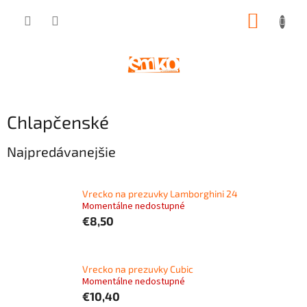
Prejsť
NÁKUP
na
obsah
KOŠÍK
Chlapčenské
Najpredávanejšie
Vrecko na prezuvky Lamborghini 24
Momentálne nedostupné
€8,50
Vrecko na prezuvky Cubic
Momentálne nedostupné
€10,40