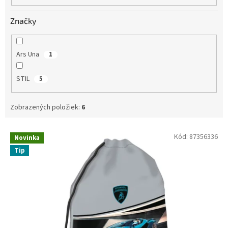
o
v
Značky
Ars Una
1
STIL
5
Zobrazených položiek:
6
V
Kód:
87356336
Novinka
ý
Tip
p
i
s
p
r
o
d