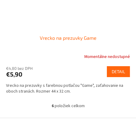
Vrecko na prezuvky Game
Momentálne nedostupné
€4,80 bez DPH
DETAIL
€5,90
Vrecko na prezuvky s farebnou potlačou "Game", zaťahovanie na
oboch stranách. Rozmer 44 x 32 cm.
6
položiek celkom
O
v
l
Z
á
á
d
p