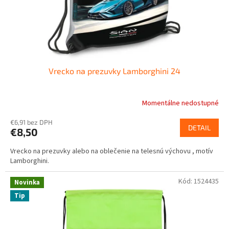
u
k
t
o
v
Vrecko na prezuvky Lamborghini 24
Momentálne nedostupné
€6,91 bez DPH
DETAIL
€8,50
Vrecko na prezuvky alebo na oblečenie na telesnú výchovu , motív
Lamborghini.
Kód:
1524435
Novinka
Tip