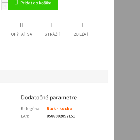
Pridať do košíka
OPÝTAŤ SA
STRÁŽIŤ
ZDIEĽAŤ
Dodatočné parametre
Kategória
:
Blok - kocka
EAN
:
8588002057151