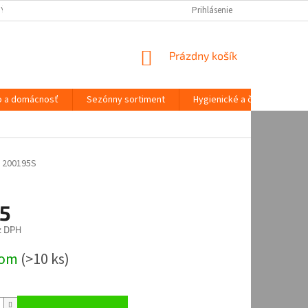
NÝCH ÚDAJOV
Prihlásenie
NÁKUPNÝ
Prázdny košík
KOŠÍK
o a domácnosť
Sezónny sortiment
Hygienické a čistiace potre
200195S
15
z DPH
ová
dom
(
>10 ks
)