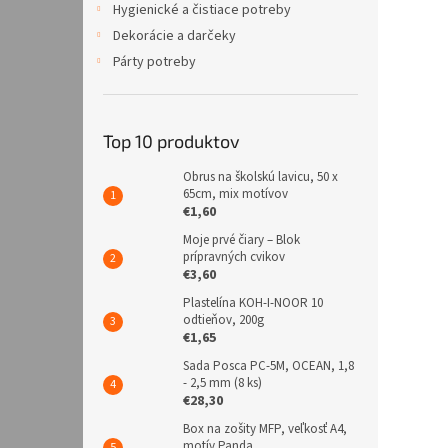
Hygienické a čistiace potreby
Dekorácie a darčeky
Párty potreby
Top 10 produktov
Obrus na školskú lavicu, 50 x
65cm, mix motívov
€1,60
Moje prvé čiary – Blok
prípravných cvikov
€3,60
Plastelína KOH-I-NOOR 10
odtieňov, 200g
€1,65
Sada Posca PC-5M, OCEAN, 1,8
- 2,5 mm (8 ks)
€28,30
Box na zošity MFP, veľkosť A4,
motív Panda