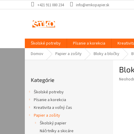
Prejsť
+421 911 080 234
info@emkopapier.sk
na
obsah
Školské potreby
Písanie a korekcia
Kreativit
Domov
Papier a zošity
Bloky a bločky
B
B
Blok
o
Preskočiť
č
Priemer
Neohod
Kategórie
kategórie
n
hodnote
ý
produkt
Školské potreby
p
je
Písanie a korekcia
0,0
a
z
Kreativita a voľný čas
n
5
e
Papier a zošity
hviezdič
l
Školský papier
Náčrtníky a skicáre