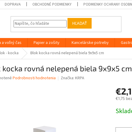
DOPRAVA
OBCHODNÉ PODMIENKY
PODMIENKY OCHRANY OSOB
HĽADAŤ
a a voľný čas
Papier a zošity
Kancelárske potreby
Gastr
lok - kocka
Blok kocka rovná nelepená biela 9x9x5 cm
 kocka rovná nelepená biela 9x9x5 cm
né
notené
Podrobnosti hodnotenia
Značka:
KRPA
nie
€2,
u
€1,75 be
Jednotk
Skla
cena:
iek.