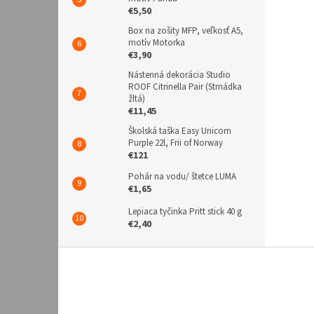
€5,50
Box na zošity MFP, veľkosť A5,
motív Motorka
€3,90
Nástenná dekorácia Studio
ROOF Citrinella Pair (Strnádka
žltá)
€11,45
Školská taška Easy Unicorn
Purple 22l, Frii of Norway
€121
Pohár na vodu/ štetce LUMA
€1,65
Lepiaca tyčinka Pritt stick 40 g
€2,40
Z
á
p
ä