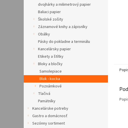
dvojhárky a milimetrový papier
Baliaci papier
Školské zošity
Záznamové knihy a zápisníky
Obálky
Pásky do pokladne a terminálu
Kancelársky papier
Etikety a štítky
Bloky a bločky
Popi
Samolepiace
Blok - kocka
Poznámkové
Pod
Tlačivá
Popi
Pamätníky
Kancelárske potreby
Gastro a domácnosť
Sezónny sortiment