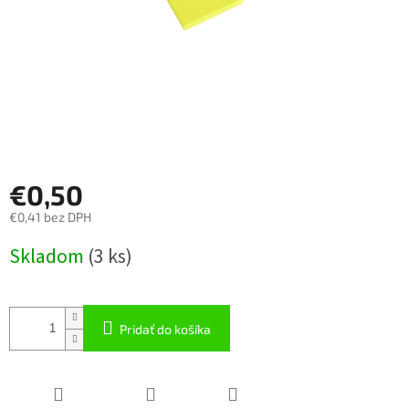
€0,50
€0,41 bez DPH
Jednotková
Skladom
(
3 ks
)
cena:
Pridať do košíka