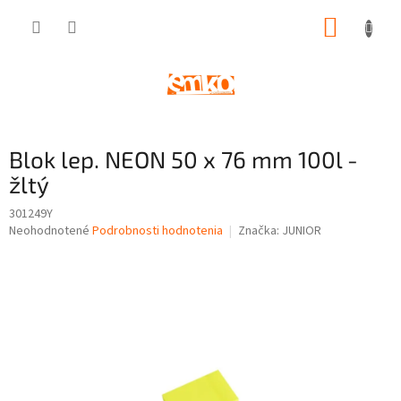
Prejsť
NÁKUP
na
obsah
KOŠÍK
Blok lep. NEON 50 x 76 mm 100l -
žltý
301249Y
Priemerné
Neohodnotené
Podrobnosti hodnotenia
Značka:
JUNIOR
hodnotenie
produktu
je
0,0
z
5
hviezdičiek.