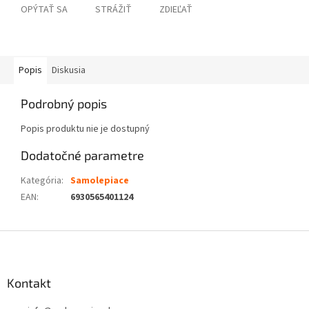
OPÝTAŤ SA
STRÁŽIŤ
ZDIEĽAŤ
Popis
Diskusia
Podrobný popis
Popis produktu nie je dostupný
Dodatočné parametre
Kategória
:
Samolepiace
EAN
:
6930565401124
Z
á
p
ä
Kontakt
t