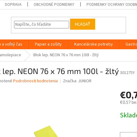
DOPRAVA
OBCHODNÉ PODMIENKY
PODMIENKY OCHRANY OSOB
HĽADAŤ
a a voľný čas
Papier a zošity
Kancelárske potreby
Gastr
amolepiace
Blok lep. NEON 76 x 76 mm 100l - žltý
 lep. NEON 76 x 76 mm 100l - žltý
301275Y
né
notené
Podrobnosti hodnotenia
Značka:
JUNIOR
nie
€0,
u
€0,57 be
Jednotk
Skla
cena:
iek.