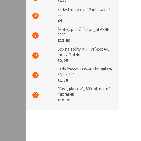
€199
Farby temperové 12 ml - sada 12
ks
€4
Školský peračník Topgal PENN
20001
€13,90
Box na zošity MFP, veľkosť A4,
motív Motýle
€5,50
Sada štetcov FOSKA 4 ks, guľatá
/4,6,8,10/
€1,30
Fľaša, plastová, 500 ml, matná,
mix farieb
€15,70
Z
á
p
ä
t