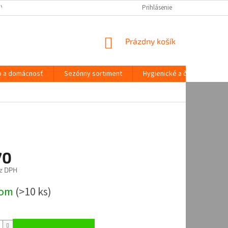
NÝCH ÚDAJOV
Prihlásenie
NÁKUPNÝ
Prázdny košík
KOŠÍK
o a domácnosť
Sezónny sortiment
Hygienické a čistiace potre
70
z DPH
ová
dom
(
>10 ks
)