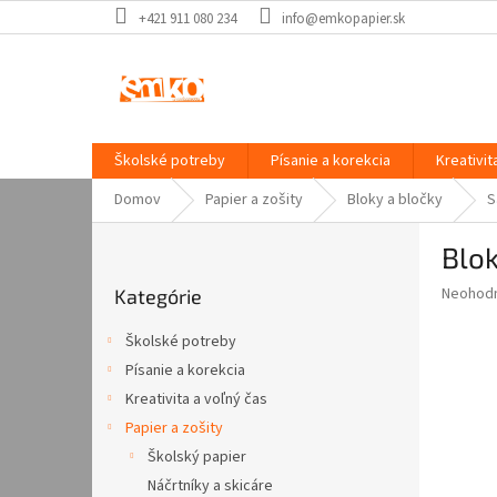
Prejsť
+421 911 080 234
info@emkopapier.sk
na
obsah
Školské potreby
Písanie a korekcia
Kreativit
Domov
Papier a zošity
Bloky a bločky
S
B
Blok
o
Preskočiť
č
Priemer
Neohod
Kategórie
kategórie
n
hodnote
ý
produkt
Školské potreby
p
je
Písanie a korekcia
0,0
a
z
Kreativita a voľný čas
n
5
e
Papier a zošity
hviezdič
l
Školský papier
Náčrtníky a skicáre