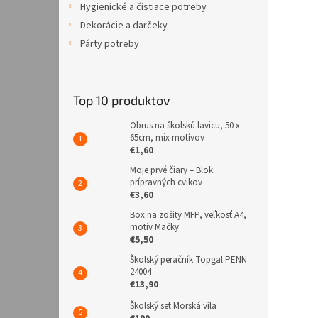
Hygienické a čistiace potreby
Dekorácie a darčeky
Párty potreby
Top 10 produktov
Obrus na školskú lavicu, 50 x
65cm, mix motívov
€1,60
Moje prvé čiary – Blok
prípravných cvikov
€3,60
Box na zošity MFP, veľkosť A4,
motív Mačky
€5,50
Školský peračník Topgal PENN
24004
€13,90
Školský set Morská víla