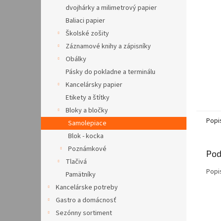
dvojhárky a milimetrový papier
Baliaci papier
Školské zošity
Záznamové knihy a zápisníky
Obálky
Pásky do pokladne a terminálu
Kancelársky papier
Etikety a štítky
Bloky a bločky
Popi
Samolepiace
Blok - kocka
Poznámkové
Pod
Tlačivá
Popi
Pamätníky
Kancelárske potreby
Gastro a domácnosť
Sezónny sortiment