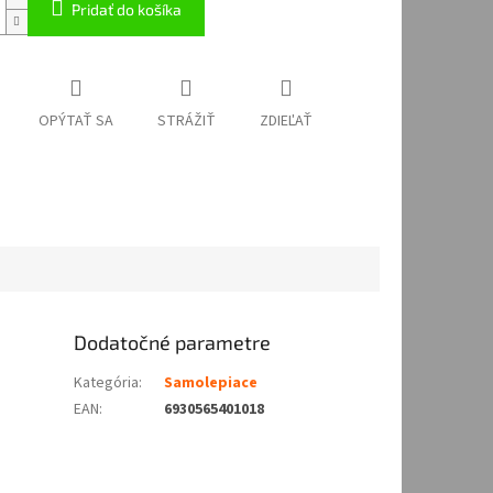
Pridať do košíka
OPÝTAŤ SA
STRÁŽIŤ
ZDIEĽAŤ
Dodatočné parametre
Kategória
:
Samolepiace
EAN
:
6930565401018