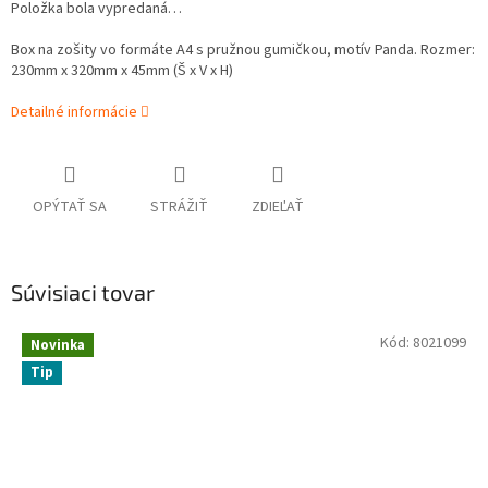
Položka bola vypredaná…
Box na zošity vo formáte A4 s pružnou gumičkou, motív Panda. Rozmer:
230mm x 320mm x 45mm (Š x V x H)
Detailné informácie
OPÝTAŤ SA
STRÁŽIŤ
ZDIEĽAŤ
Súvisiaci tovar
Kód:
8021099
Novinka
Tip