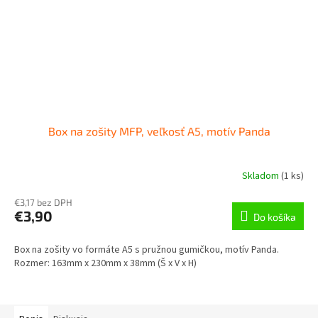
Box na zošity MFP, veľkosť A5, motív Panda
Skladom
(
1 ks
)
€3,17 bez DPH
€3,90
Do košíka
Box na zošity vo formáte A5 s pružnou gumičkou, motív Panda.
Rozmer: 163mm x 230mm x 38mm (Š x V x H)