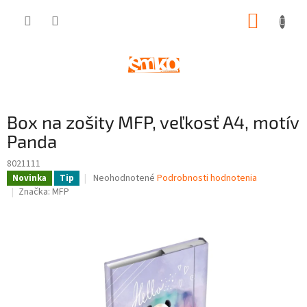
Prejsť
NÁKUP
na
obsah
KOŠÍK
Box na zošity MFP, veľkosť A4, motív
Panda
8021111
Priemerné
Neohodnotené
Podrobnosti hodnotenia
Novinka
Tip
hodnotenie
Značka:
MFP
produktu
je
0,0
z
5
hviezdičiek.