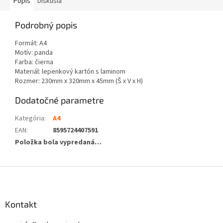
Popis
Diskusia
Podrobný popis
Formát: A4
Motív: panda
Farba: čierna
Materiál: lepenkový kartón s laminom
Rozmer: 230mm x 320mm x 45mm (Š x V x H)
Dodatočné parametre
Kategória
:
A4
EAN
:
8595724407591
Položka bola vypredaná…
Z
á
p
ä
Kontakt
t