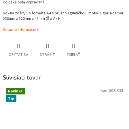
Položka bola vypredaná…
Box na zošity vo formáte A4 s pružnou gumičkou, motív Tiger. Rozmer:
230mm x 320mm x 45mm (Š x V x H)
Detailné informácie
OPÝTAŤ SA
STRÁŽIŤ
ZDIEĽAŤ
Súvisiaci tovar
Kód:
8021095
Novinka
Tip