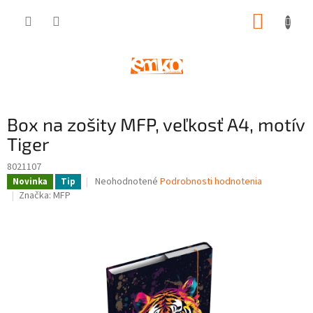
Prejsť
NÁKUP
na
obsah
KOŠÍK
Box na zošity MFP, veľkosť A4, motív
Tiger
8021107
Priemerné
Neohodnotené
Podrobnosti hodnotenia
Novinka
Tip
hodnotenie
Značka:
MFP
produktu
je
0,0
z
5
hviezdičiek.