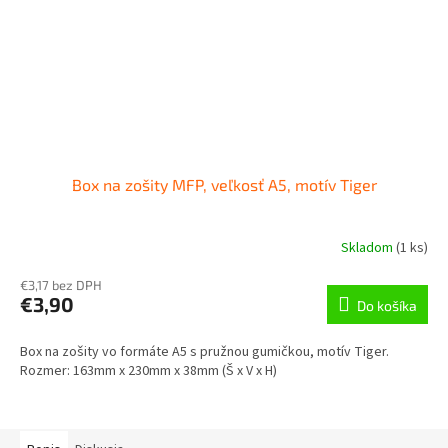
Box na zošity MFP, veľkosť A5, motív Tiger
Skladom
(
1 ks
)
€3,17 bez DPH
€3,90
Do košíka
Box na zošity vo formáte A5 s pružnou gumičkou, motív Tiger.
Rozmer: 163mm x 230mm x 38mm (Š x V x H)