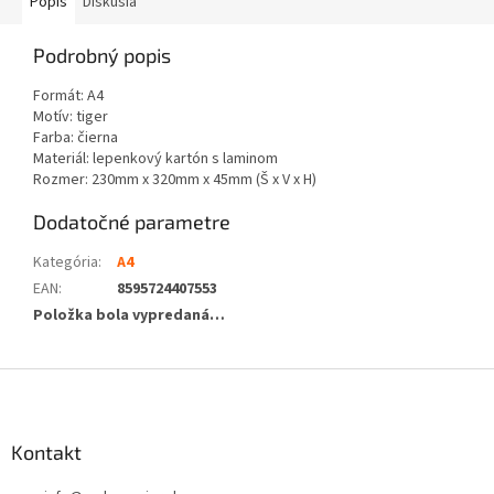
Popis
Diskusia
Podrobný popis
Formát: A4
Motív: tiger
Farba: čierna
Materiál: lepenkový kartón s laminom
Rozmer: 230mm x 320mm x 45mm (Š x V x H)
Dodatočné parametre
Kategória
:
A4
EAN
:
8595724407553
Položka bola vypredaná…
Z
á
p
ä
Kontakt
t