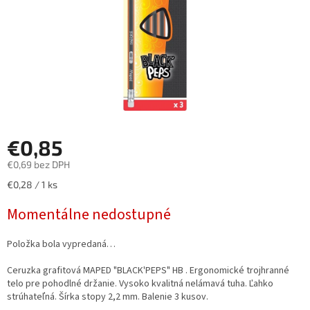
€0,85
€0,69 bez DPH
Jednotková
€0,28 / 1 ks
cena:
Momentálne nedostupné
Položka bola vypredaná…
Ceruzka grafitová MAPED "BLACK'PEPS" HB . Ergonomické trojhranné
telo pre pohodlné držanie. Vysoko kvalitná nelámavá tuha. Ľahko
strúhateľná. Šírka stopy 2,2 mm. Balenie 3 kusov.