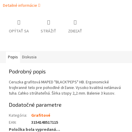
Detailné informácie
OPÝTAŤ SA
STRÁŽIŤ
ZDIEĽAŤ
Popis
Diskusia
Podrobný popis
Ceruzka grafitová MAPED "BLACK'PEPS" HB. Ergonomické
trojhranné telo pre pohodlné držanie. Vysoko kvalitná nelámavá
tuha. Ľahko strúhateľná. Šírka stopy 2,2 mm. Balenie 3 kusov.
Dodatočné parametre
Kategória
:
Grafitové
EAN
:
3154148517115
Položka bola vypredaná…