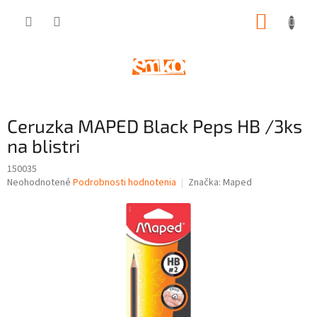
Prejsť
NÁKUP
na
obsah
KOŠÍK
Ceruzka MAPED Black Peps HB /3ks
na blistri
150035
Priemerné
Neohodnotené
Podrobnosti hodnotenia
Značka:
Maped
hodnotenie
produktu
je
0,0
z
5
hviezdičiek.