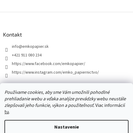
Z
á
p
ä
Kontakt
t
info
@
emkopapier.sk
i
e
+421 911 080 234
https://www.facebook.com/emkopapier/
https://www.instagram.com/emko_papiernictvo/
Facebook
Používame cookies, aby sme Vám umožnili pohodlné
prehliadanie webu a vďaka analýze prevádzky webu neustále
zlepšovali jeho funkcie, výkon a použiteľnosť.
Viac informácií
tu
.
Vytvoril Shoptet
Nastavenie