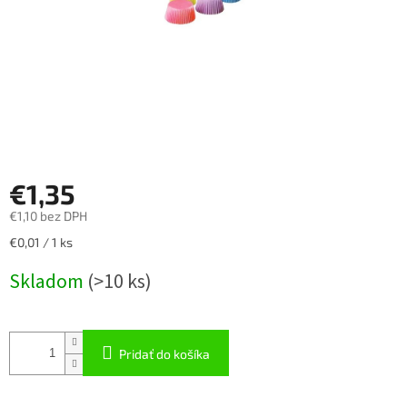
€1,35
€1,10 bez DPH
Jednotková
€0,01 / 1 ks
cena:
Skladom
(
>10 ks
)
Pridať do košíka