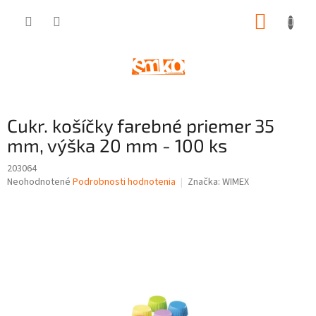
Prejsť
NÁKUP
na
obsah
KOŠÍK
Cukr. košíčky farebné priemer 35
mm, výška 20 mm - 100 ks
203064
Priemerné
Neohodnotené
Podrobnosti hodnotenia
Značka:
WIMEX
hodnotenie
produktu
je
0,0
z
5
hviezdičiek.