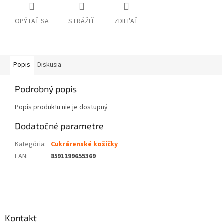
OPÝTAŤ SA
STRÁŽIŤ
ZDIEĽAŤ
Popis
Diskusia
Podrobný popis
Popis produktu nie je dostupný
Dodatočné parametre
Kategória
:
Cukrárenské košíčky
EAN
:
8591199655369
Z
á
p
ä
Kontakt