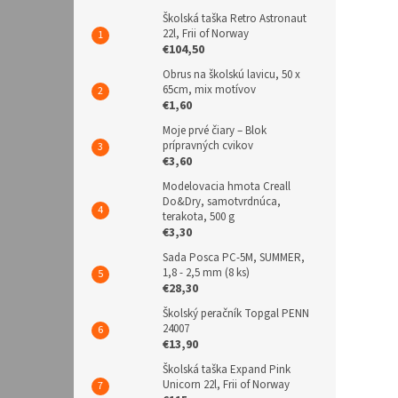
Školská taška Retro Astronaut
22l, Frii of Norway
€104,50
Obrus na školskú lavicu, 50 x
65cm, mix motívov
€1,60
Moje prvé čiary – Blok
prípravných cvikov
€3,60
Modelovacia hmota Creall
Do&Dry, samotvrdnúca,
terakota, 500 g
€3,30
Sada Posca PC-5M, SUMMER,
1,8 - 2,5 mm (8 ks)
€28,30
Školský peračník Topgal PENN
24007
€13,90
Školská taška Expand Pink
Unicorn 22l, Frii of Norway