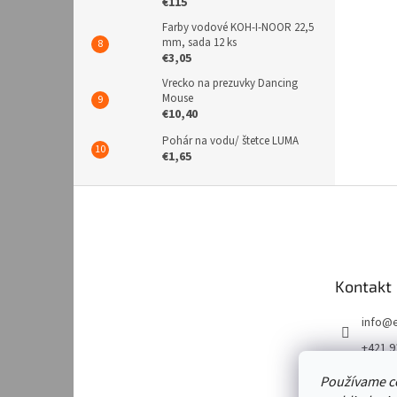
€115
Farby vodové KOH-I-NOOR 22,5
mm, sada 12 ks
€3,05
Vrecko na prezuvky Dancing
Mouse
€10,40
Pohár na vodu/ štetce LUMA
€1,65
Z
á
p
ä
t
Kontakt
i
e
info
@
+421 9
https:
Používame c
m/emk