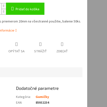
Pridať do košíka
s priemerom 20mm na všestranné použitie, balenie 50ks.
informácie
OPÝTAŤ SA
STRÁŽIŤ
ZDIEĽAŤ
Dodatočné parametre
Kategória
:
Gumičky
EAN
:
85932234