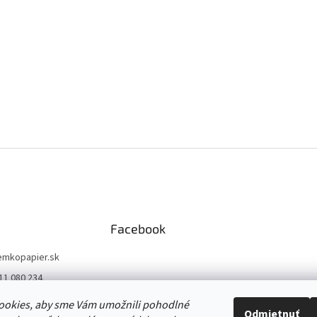
Facebook
emkopapier.sk
11 080 234
//www.facebook.co
ookies, aby sme Vám umožnili pohodlné
opapier/
Odmietnuť