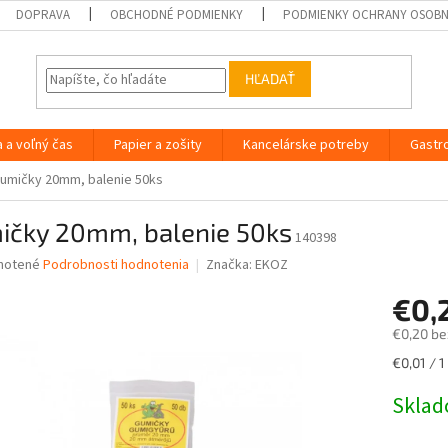
DOPRAVA
OBCHODNÉ PODMIENKY
PODMIENKY OCHRANY OSOB
HĽADAŤ
a a voľný čas
Papier a zošity
Kancelárske potreby
Gastr
umičky 20mm, balenie 50ks
ičky 20mm, balenie 50ks
140398
né
notené
Podrobnosti hodnotenia
Značka:
EKOZ
nie
€0,
u
€0,20 be
Jednotk
€0,01 / 1
cena:
iek.
Skla