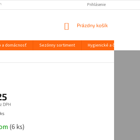
NÝCH ÚDAJOV
Prihlásenie
NÁKUPNÝ
Prázdny košík
KOŠÍK
o a domácnosť
Sezónny sortiment
Hygienické a čistiace potre
25
z DPH
ová
 ks
dom
(
6 ks
)