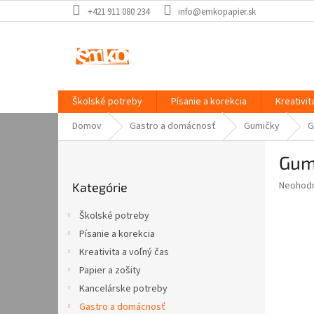
Prejsť
+421 911 080 234
info@emkopapier.sk
na
obsah
Školské potreby
Písanie a korekcia
Kreativit
Domov
Gastro a domácnosť
Gumičky
G
B
Gum
o
Preskočiť
č
Priemer
Neohod
Kategórie
kategórie
n
hodnote
ý
produkt
Školské potreby
p
je
Písanie a korekcia
0,0
a
z
Kreativita a voľný čas
n
5
e
Papier a zošity
hviezdič
l
Kancelárske potreby
Gastro a domácnosť