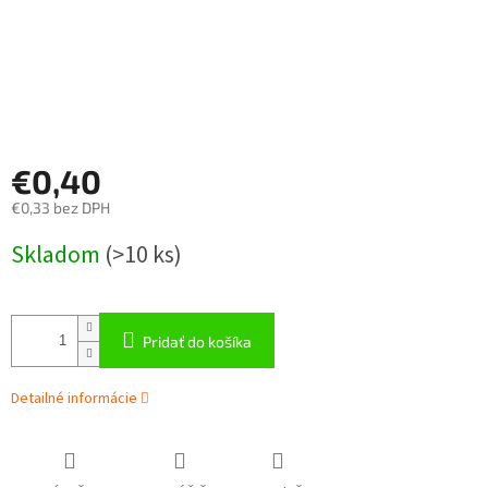
€0,40
€0,33 bez DPH
Jednotková
Skladom
(
>10 ks
)
cena:
Pridať do košíka
Detailné informácie