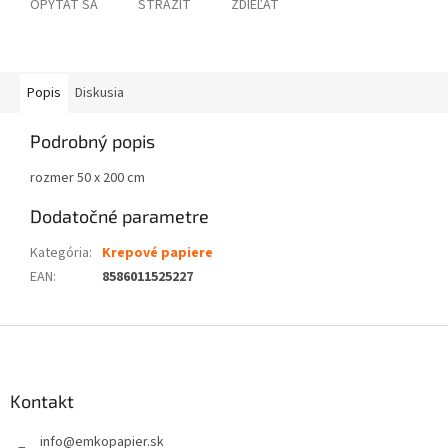
OPÝTAŤ SA
STRÁŽIŤ
ZDIEĽAŤ
Popis
Diskusia
Podrobný popis
rozmer 50 x 200 cm
Dodatočné parametre
Kategória
:
Krepové papiere
EAN
:
8586011525227
Z
á
p
ä
Kontakt
t
info
@
emkopapier.sk
i