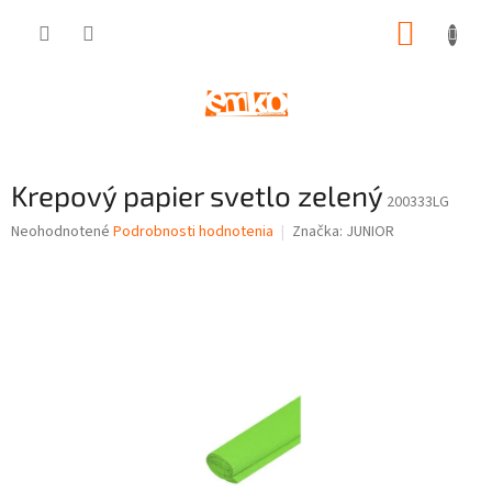
Prejsť
NÁKUP
na
obsah
KOŠÍK
Krepový papier svetlo zelený
200333LG
Priemerné
Neohodnotené
Podrobnosti hodnotenia
Značka:
JUNIOR
hodnotenie
produktu
je
0,0
z
5
hviezdičiek.