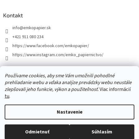
á
p
ä
Kontakt
t
info
@
emkopapier.sk
i
e
+421 911 080 234
https://www.facebook.com/emkopapier/
https://www.instagram.com/emko_papiernictvo/
Facebook
Používame cookies, aby sme Vám umožnili pohodlné
prehliadanie webu a vďaka analýze prevádzky webu neustále
zlepšovali jeho funkcie, výkon a použiteľnosť.
Viac informácií
tu
.
Vytvoril Shoptet
Nastavenie
Copyright 2026
EMKOpapier
. Všetky práva vyhradené.
Upraviť
Odmietnuť
Súhlasím
nastavenie cookies