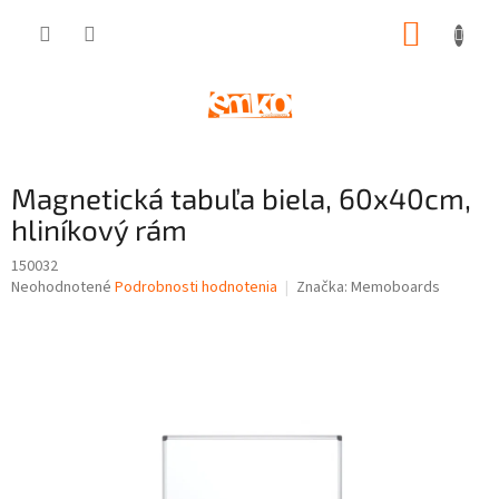
Prejsť
NÁKUP
na
obsah
KOŠÍK
Magnetická tabuľa biela, 60x40cm,
hliníkový rám
150032
Priemerné
Neohodnotené
Podrobnosti hodnotenia
Značka:
Memoboards
hodnotenie
produktu
je
0,0
z
5
hviezdičiek.