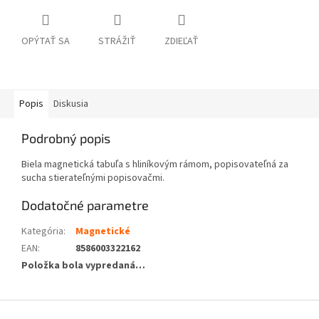
OPÝTAŤ SA
STRÁŽIŤ
ZDIEĽAŤ
Popis
Diskusia
Podrobný popis
Biela magnetická tabuľa s hliníkovým rámom, popisovateľná za
sucha stierateľnými popisovačmi.
Dodatočné parametre
Kategória
:
Magnetické
EAN
:
8586003322162
Položka bola vypredaná…
Z