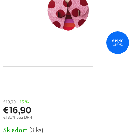
€19,90
–15 %
€19,90
–15 %
€16,90
€13,74 bez DPH
Jednotková
Skladom
(
3 ks
)
cena: