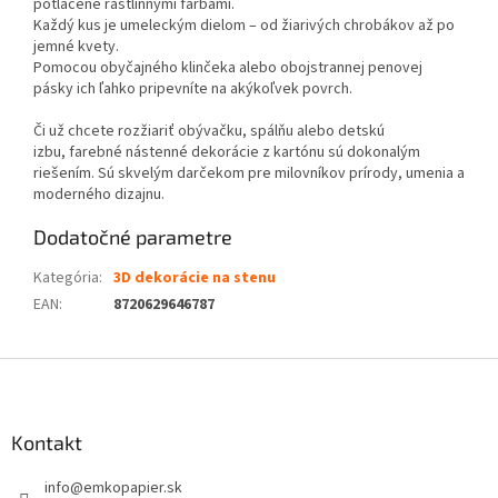
potlačené rastlinnými farbami.
Každý kus je umeleckým dielom – od žiarivých chrobákov až po
jemné kvety.
Pomocou obyčajného klinčeka alebo obojstrannej penovej
pásky ich ľahko pripevníte na akýkoľvek povrch.
Či už chcete rozžiariť obývačku, spálňu alebo detskú
izbu, farebné nástenné dekorácie z kartónu sú dokonalým
riešením. Sú skvelým darčekom pre milovníkov prírody, umenia a
moderného dizajnu.
Dodatočné parametre
Kategória
:
3D dekorácie na stenu
EAN
:
8720629646787
Z
á
p
ä
Kontakt
t
info
@
emkopapier.sk
i