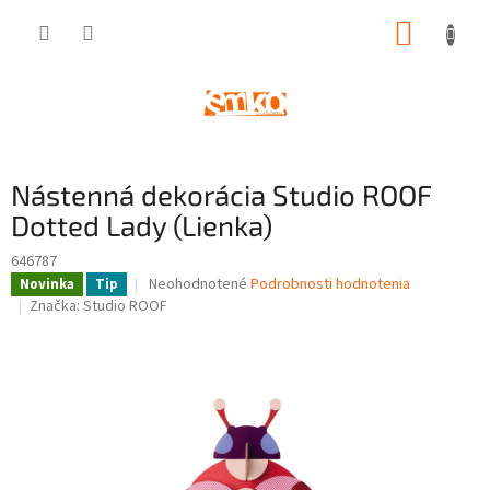
Prejsť
NÁKUP
na
obsah
KOŠÍK
Nástenná dekorácia Studio ROOF
Dotted Lady (Lienka)
646787
Priemerné
Neohodnotené
Podrobnosti hodnotenia
Novinka
Tip
hodnotenie
Značka:
Studio ROOF
produktu
je
0,0
z
5
hviezdičiek.