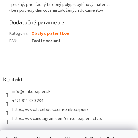
- pružný, priehľadný farebný polypropylénový materiál
- bez potreby dierkovania založených dokumentov
Dodatočné parametre
Kategória
:
Obaly s patentkou
EAN
:
Zvoľte variant
Z
á
p
ä
Kontakt
t
info
@
emkopapier.sk
i
e
+421 911 080 234
https://www.facebook.com/emkopapier/
https://www.instagram.com/emko_papiernictvo/