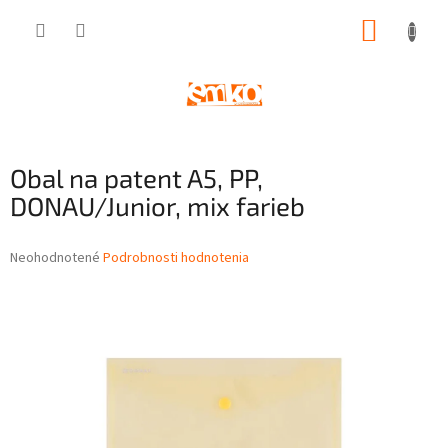
Prejsť
NÁKUP
na
obsah
KOŠÍK
Obal na patent A5, PP,
DONAU/Junior, mix farieb
Priemerné
Neohodnotené
Podrobnosti hodnotenia
hodnotenie
produktu
je
0,0
z
5
hviezdičiek.