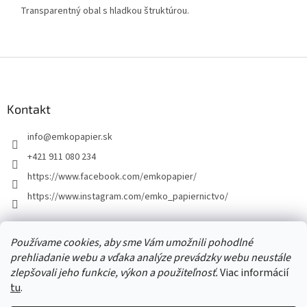
Transparentný obal s hladkou štruktúrou.
Z
á
p
ä
Kontakt
t
info
@
emkopapier.sk
i
e
+421 911 080 234
https://www.facebook.com/emkopapier/
https://www.instagram.com/emko_papiernictvo/
Facebook
Používame cookies, aby sme Vám umožnili pohodlné
prehliadanie webu a vďaka analýze prevádzky webu neustále
zlepšovali jeho funkcie, výkon a použiteľnosť.
Viac informácií
tu
.