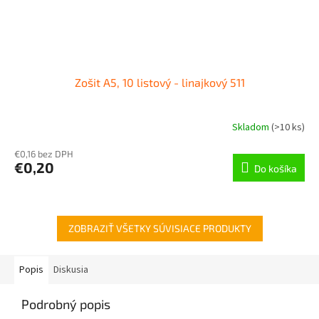
Zošit A5, 10 listový - linajkový 511
Skladom
(
>10 ks
)
€0,16 bez DPH
€0,20
Do košíka
ZOBRAZIŤ VŠETKY SÚVISIACE PRODUKTY
Popis
Diskusia
Podrobný popis