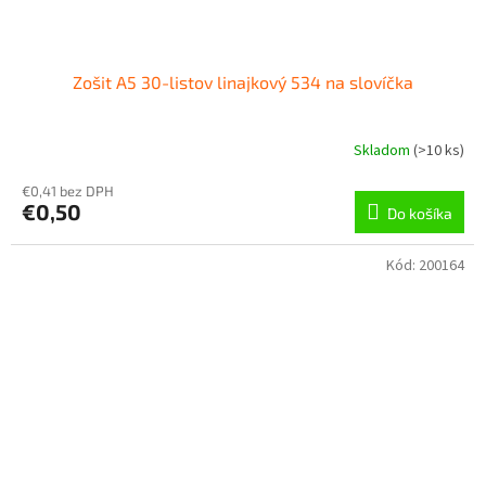
Zošit A5 30-listov linajkový 534 na slovíčka
Skladom
(
>10 ks
)
€0,41 bez DPH
€0,50
Do košíka
Kód:
200164