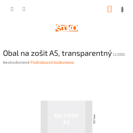
Prejsť
NÁKUP
na
obsah
KOŠÍK
Obal na zošit A5, transparentný
112001
Priemerné
Neohodnotené
Podrobnosti hodnotenia
hodnotenie
produktu
je
0,0
z
5
hviezdičiek.