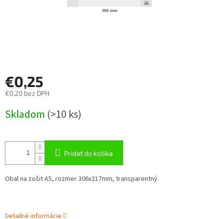
€0,25
€0,20 bez DPH
Jednotková
Skladom
(
>10 ks
)
cena:
Pridať do košíka
Obal na zošit A5, rozmer 306x217mm, transparentný.
Detailné informácie