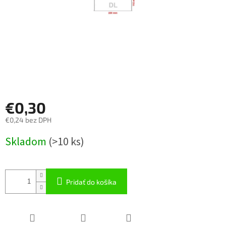
€0,30
€0,24 bez DPH
Jednotková
Skladom
(
>10 ks
)
cena:
Pridať do košíka