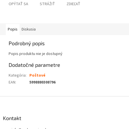
OPÝTAŤ SA
STRÁŽIŤ
ZDIEĽAŤ
Popis
Diskusia
Podrobný popis
Popis produktu nie je dostupný
Dodatočné parametre
Kategória
:
Poštové
EAN
:
5998880308796
Z
á
p
ä
Kontakt
t