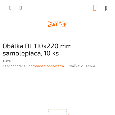
Prejsť
NÁKUP
na
obsah
KOŠÍK
Obálka DL 110x220 mm
samolepiaca, 10 ks
100946
Priemerné
Neohodnotené
Podrobnosti hodnotenia
Značka:
VICTORIA
hodnotenie
produktu
je
0,0
z
5
hviezdičiek.