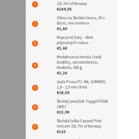
22l, Frii of Norway
€104,50
Obrus na školskú lavicu, 50 x
65cm, mix motívov
€1,60
Moje prvé čiary – Blok
prípravných cvikov
€3,60
Modelovacia hmota Creall
Do&Dry, samotvrdnúca,
terakota, 500 g
€3,30
Sada Posca PC-5M, SUMMER,
1,8 - 2,5 mm (8 ks)
€28,30
Školský peračník Topgal PENN
24007
€13,90
Školská taška Expand Pink
Unicorn 22l, Frii of Norway
€115