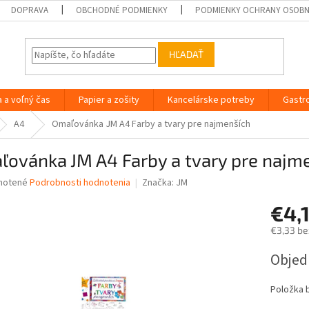
DOPRAVA
OBCHODNÉ PODMIENKY
PODMIENKY OCHRANY OSOB
HĽADAŤ
a a voľný čas
Papier a zošity
Kancelárske potreby
Gastr
A4
Omaľovánka JM A4 Farby a tvary pre najmenších
ľovánka JM A4 Farby a tvary pre najm
né
notené
Podrobnosti hodnotenia
Značka:
JM
nie
€4,
u
€3,33 be
Jednotk
Obje
cena:
iek.
Položka 