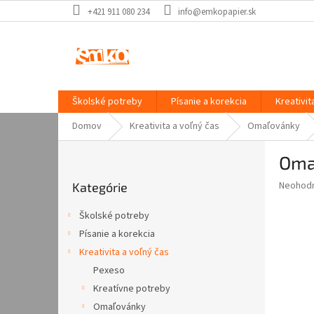
Prejsť
+421 911 080 234
info@emkopapier.sk
na
obsah
Školské potreby
Písanie a korekcia
Kreativit
Domov
Kreativita a voľný čas
Omaľovánky
B
Oma
o
Preskočiť
č
Priemer
Neohod
Kategórie
kategórie
n
hodnote
ý
produkt
Školské potreby
p
je
Písanie a korekcia
0,0
a
z
Kreativita a voľný čas
n
5
e
Pexeso
hviezdič
l
Kreatívne potreby
Omaľovánky