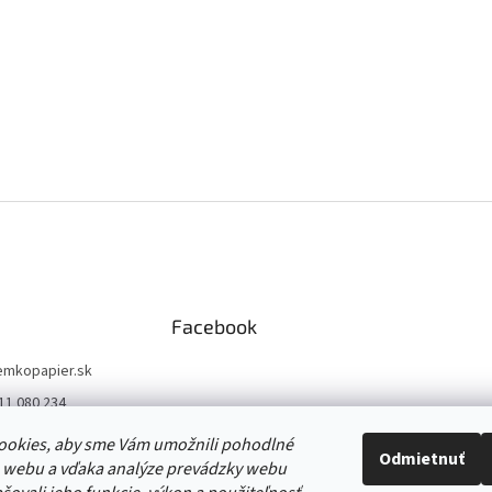
Facebook
emkopapier.sk
11 080 234
//www.facebook.co
ookies, aby sme Vám umožnili pohodlné
opapier/
Odmietnuť
 webu a vďaka analýze prevádzky webu
//www.instagram.co