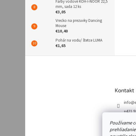
Farby vodové KOH-I-NOOR 22,5
mm, sada 12 ks
€3,05
Vrecko na prezuvky Dancing
Mouse
€10,40
Pohár na vodu/ štetce LUMA
€1,65
Z
á
p
ä
t
Kontakt
i
e
info
@
+421 9
https:
Používame c
m/emk
prehliadanie
https: