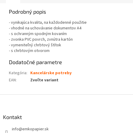
Podrobný popis
- vynikajúca kvalita, na každodenné použitie
- vhodné na uchovávanie dokumentov A4
- s ochranným spodným kovaním
- zvonka PVC povrch, zvnútra kartón
- vymeniteľný chrbtový štítok
- s chrbtovým otvorom
Dodatočné parametre
Kategória
:
Kancelárske potreby
EAN
:
Zvoľte variant
Z
á
p
ä
Kontakt
t
info
@
emkopapier.sk
i