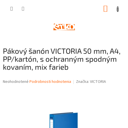
Prejsť
NÁKUP
na
obsah
KOŠÍK
Pákový šanón VICTORIA 50 mm, A4,
PP/kartón, s ochranným spodným
kovaním, mix farieb
Priemerné
Neohodnotené
Podrobnosti hodnotenia
Značka:
VICTORIA
hodnotenie
produktu
je
0,0
z
5
hviezdičiek.