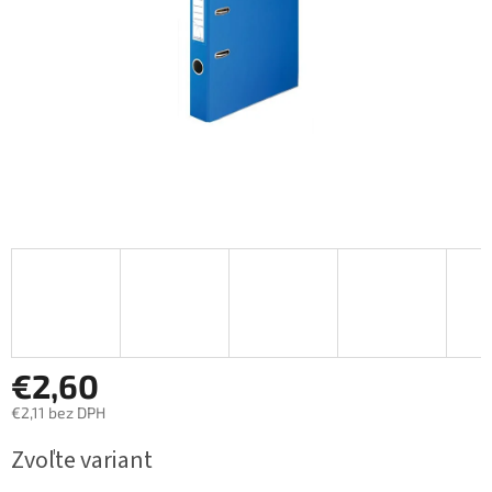
€2,60
€2,11 bez DPH
Jednotková
Zvoľte variant
cena: