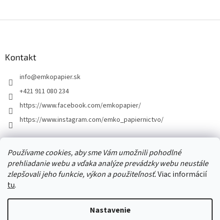
Z
á
p
ä
Kontakt
t
info
@
emkopapier.sk
i
e
+421 911 080 234
https://www.facebook.com/emkopapier/
https://www.instagram.com/emko_papiernictvo/
Facebook
Používame cookies, aby sme Vám umožnili pohodlné
prehliadanie webu a vďaka analýze prevádzky webu neustále
zlepšovali jeho funkcie, výkon a použiteľnosť.
Viac informácií
tu
.
Vytvoril Shoptet
Nastavenie