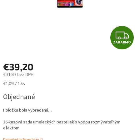
Z
ZADARMO
A
D
€39,20
A
€31,87 bez DPH
Jednotková
€1,09 / 1 ks
R
cena:
Objednané
M
Položka bola vypredaná…
O
36-kusová sada umeleckých pasteliek s vodou rozmývateľným
efektom.