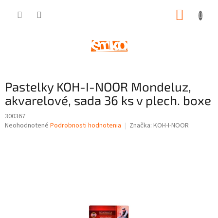
Prejsť
NÁKUP
na
obsah
KOŠÍK
Pastelky KOH-I-NOOR Mondeluz,
akvarelové, sada 36 ks v plech. boxe
300367
Priemerné
Neohodnotené
Podrobnosti hodnotenia
Značka:
KOH-I-NOOR
hodnotenie
produktu
je
0,0
z
5
hviezdičiek.