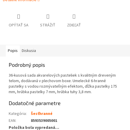
Detailné informácie
OPÝTAŤ SA
STRÁŽIŤ
ZDIEĽAŤ
Popis
Diskusia
Podrobný popis
36-kusová sada akvarelových pasteliek s kvalitným dreveným
telom, dodávaná v plechovom boxe. Umelecké 6-hranné
pastelky s vodou rozmývateľným efektom, dĺžka pastelky 175
mm, hrúbka pastelky 7 mm, hrúbka tuhy 3,8 mm.
Dodatočné parametre
Kategória
:
Šesťhranné
EAN
:
8593539005001
Položka bola vypredaná…