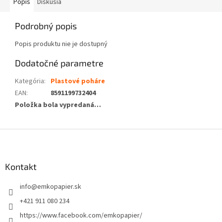
Popis
Diskusia
Podrobný popis
Popis produktu nie je dostupný
Dodatočné parametre
Kategória
:
Plastové poháre
EAN
:
8591199732404
Položka bola vypredaná…
Z
á
p
ä
Kontakt
t
info
@
emkopapier.sk
i
e
+421 911 080 234
https://www.facebook.com/emkopapier/