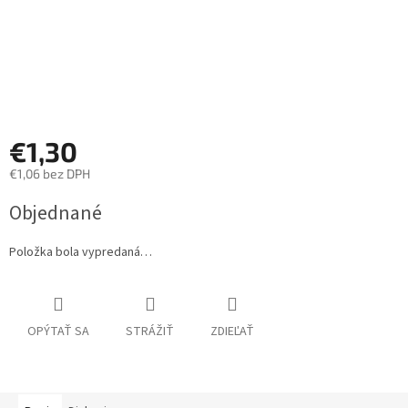
€1,30
€1,06 bez DPH
Jednotková
Objednané
cena:
Položka bola vypredaná…
OPÝTAŤ SA
STRÁŽIŤ
ZDIEĽAŤ