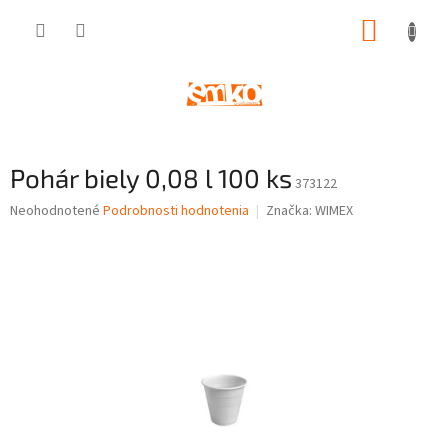
Prejsť
NÁKUP
na
obsah
KOŠÍK
Pohár biely 0,08 l 100 ks
373122
Priemerné
Neohodnotené
Podrobnosti hodnotenia
Značka:
WIMEX
hodnotenie
produktu
je
0,0
z
5
hviezdičiek.