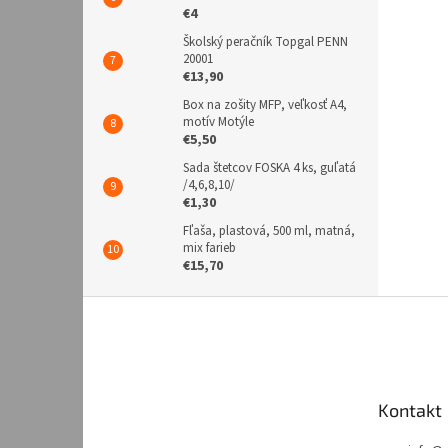
€4
Školský peračník Topgal PENN
20001
€13,90
Box na zošity MFP, veľkosť A4,
motív Motýle
€5,50
Sada štetcov FOSKA 4 ks, guľatá
/4,6,8,10/
€1,30
Fľaša, plastová, 500 ml, matná,
mix farieb
€15,70
Z
á
p
ä
t
Kontakt
i
e