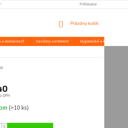
NÝCH ÚDAJOV
Prihlásenie
NÁKUPNÝ
Prázdny košík
KOŠÍK
o a domácnosť
Sezónny sortiment
Hygienické a čistiace potre
8R
40
z DPH
ová
dom
(
>10 ks
)