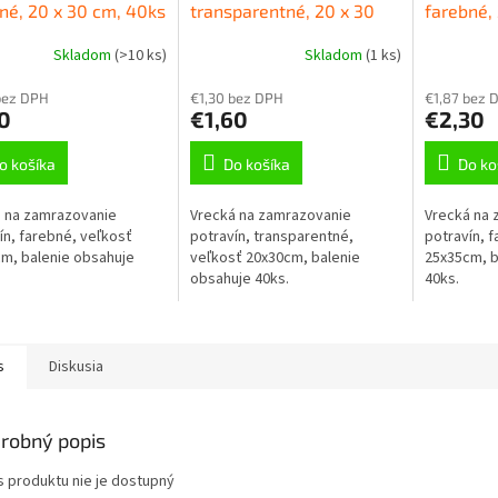
né, 20 x 30 cm, 40ks
transparentné, 20 x 30
farebné,
cm, 40ks
Skladom
(
>10 ks
)
Skladom
(
1 ks
)
bez DPH
€1,30 bez DPH
€1,87 bez 
0
€1,60
€2,30
o košíka
Do košíka
Do ko
 na zamrazovanie
Vrecká na zamrazovanie
Vrecká na 
ín, farebné, veľkosť
potravín, transparentné,
potravín, 
m, balenie obsahuje
veľkosť 20x30cm, balenie
25x35cm, b
obsahuje 40ks.
40ks.
s
Diskusia
robný popis
s produktu nie je dostupný