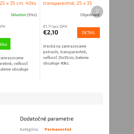
 25 x 35 cm, 40ks
transparentné, 25 x 35
Ďalší
cm, 40ks
produkt
Skladom
(
9 ks
)
Objednané
DPH
€1,71 bez DPH
€2,10
DETAIL
šíka
Vrecká na zamrazovanie
potravín, transparentné,
veľkosť 25x35cm, balenie
zamrazovanie
obsahuje 40ks.
farebné, veľkosť
alenie obsahuje
Dodatočné parametre
Kategória
:
Permanentné