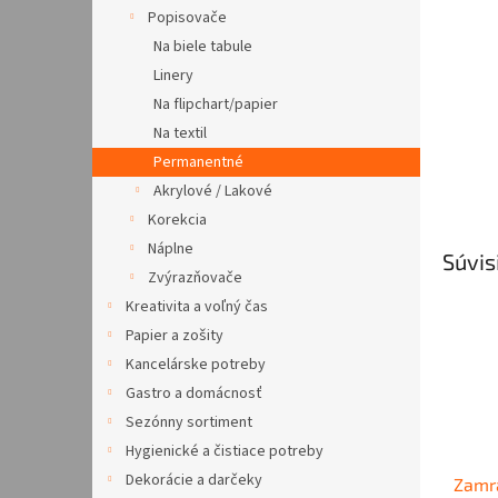
Popisovače
Na biele tabule
Linery
Na flipchart/papier
Na textil
Permanentné
Akrylové / Lakové
Korekcia
Náplne
Súvis
Zvýrazňovače
Kreativita a voľný čas
Papier a zošity
Kancelárske potreby
Gastro a domácnosť
Sezónny sortiment
Hygienické a čistiace potreby
Dekorácie a darčeky
Zamra