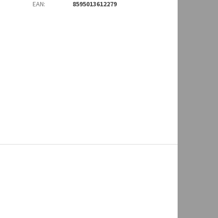
EAN
:
8595013612279