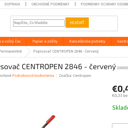
DOPRAVA
OBCHODNÉ PODMIENKY
PODMIENKY OCHRANY OSOB
HĽADAŤ
a a voľný čas
Papier a zošity
Kancelárske potreby
Gastr
Permanentné
Popisovač CENTROPEN 2846 - červený
isovač CENTROPEN 2846 - červený
20005
né
notené
Podrobnosti hodnotenia
Značka:
Centropen
nie
€0,
u
€0,33 be
Jednotk
Skla
cena:
iek.