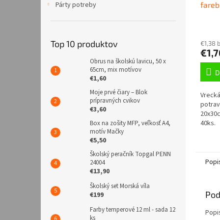
fareb
Párty potreby
Top 10 produktov
€1,38 
€1,7
Obrus na školskú lavicu, 50 x
65cm, mix motívov
D
€1,60
Moje prvé čiary – Blok
Vrecká
prípravných cvikov
potrav
€3,60
20x30c
40ks.
Box na zošity MFP, veľkosť A4,
motív Mačky
€5,50
Školský peračník Topgal PENN
Popi
24004
€13,90
Školský set Morská víla
Pod
€199
Farby temperové 12 ml - sada 12
Popi
ks