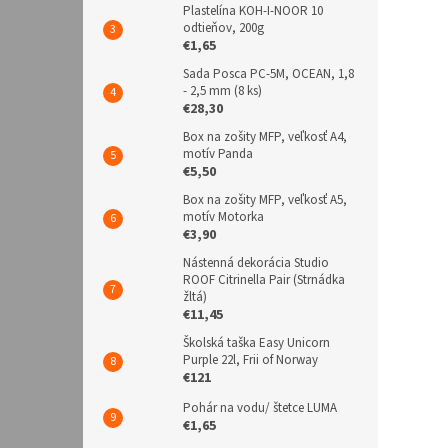
Plastelína KOH-I-NOOR 10
odtieňov, 200g
€1,65
Sada Posca PC-5M, OCEAN, 1,8
- 2,5 mm (8 ks)
€28,30
Box na zošity MFP, veľkosť A4,
motív Panda
€5,50
Box na zošity MFP, veľkosť A5,
motív Motorka
€3,90
Nástenná dekorácia Studio
ROOF Citrinella Pair (Strnádka
žltá)
€11,45
Školská taška Easy Unicorn
Purple 22l, Frii of Norway
€121
Pohár na vodu/ štetce LUMA
€1,65