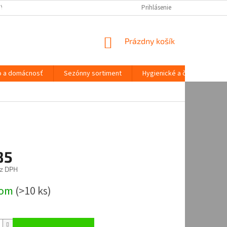
NÝCH ÚDAJOV
Prihlásenie
NÁKUPNÝ
Prázdny košík
KOŠÍK
o a domácnosť
Sezónny sortiment
Hygienické a čistiace potre
85
z DPH
ová
dom
(
>10 ks
)