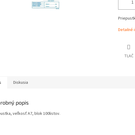
Priepustk
Detailné 
TLAČ
s
Diskusia
robný popis
ustka, veľkosť A7, blok 100listov.