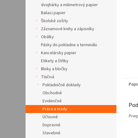
dvojhárky a milimetrový papier
Baliaci papier
Školské zošity
Záznamové knihy a zápisníky
Obálky
Pásky do pokladne a terminálu
Kancelársky papier
Etikety a štítky
Bloky a bločky
Tlačivá
Popi
Pokladničné doklady
Obchodné
Evidenčné
Pod
Práca a mzdy
Priep
Účtovné
Dopravné
Stavebné