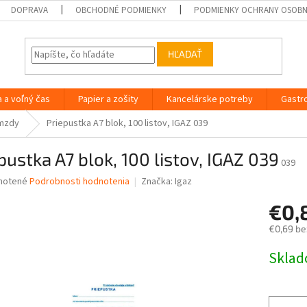
DOPRAVA
OBCHODNÉ PODMIENKY
PODMIENKY OCHRANY OSOB
HĽADAŤ
a a voľný čas
Papier a zošity
Kancelárske potreby
Gastr
 mzdy
Priepustka A7 blok, 100 listov, IGAZ 039
pustka A7 blok, 100 listov, IGAZ 039
039
né
notené
Podrobnosti hodnotenia
Značka:
Igaz
nie
€0,
u
€0,69 be
Jednotk
Skla
cena:
iek.