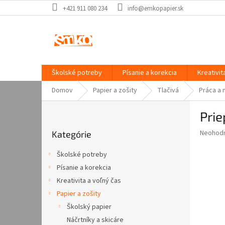
Prejsť
+421 911 080 234
info@emkopapier.sk
na
obsah
Školské potreby
Písanie a korekcia
Kreativit
Domov
Papier a zošity
Tlačivá
Práca a
B
Prie
o
Preskočiť
č
Priemer
Neohod
Kategórie
kategórie
n
hodnote
ý
produkt
Školské potreby
p
je
Písanie a korekcia
0,0
a
z
Kreativita a voľný čas
n
5
e
Papier a zošity
hviezdič
l
Školský papier
Náčrtníky a skicáre