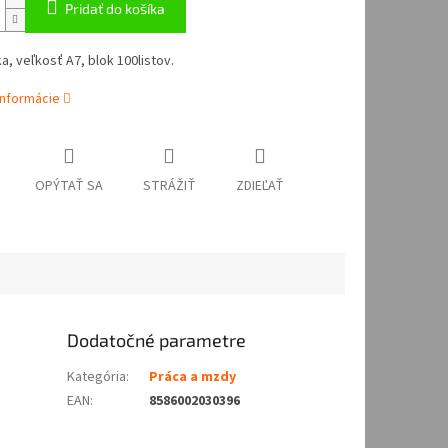
Pridať do košíka
a, veľkosť A7, blok 100listov.
informácie
OPÝTAŤ SA
STRÁŽIŤ
ZDIEĽAŤ
Dodatočné parametre
Kategória
:
Práca a mzdy
EAN
:
8586002030396