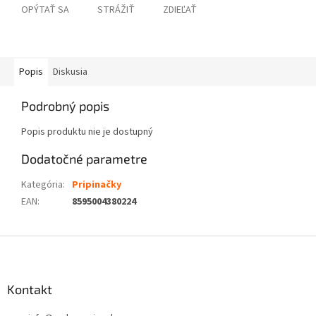
OPÝTAŤ SA
STRÁŽIŤ
ZDIEĽAŤ
Popis
Diskusia
Podrobný popis
Popis produktu nie je dostupný
Dodatočné parametre
Kategória
:
Pripinačky
EAN
:
8595004380224
Z
á
p
ä
Kontakt
t