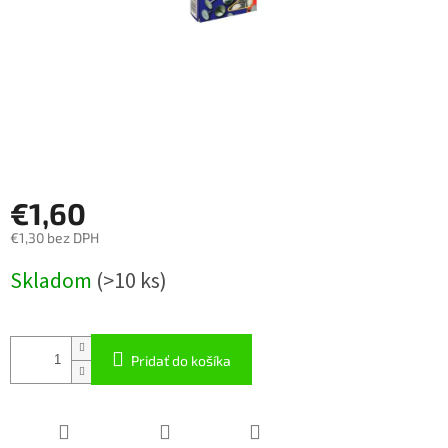
€1,60
€1,30 bez DPH
Jednotková
Skladom
(
>10 ks
)
cena:
Pridať do košíka