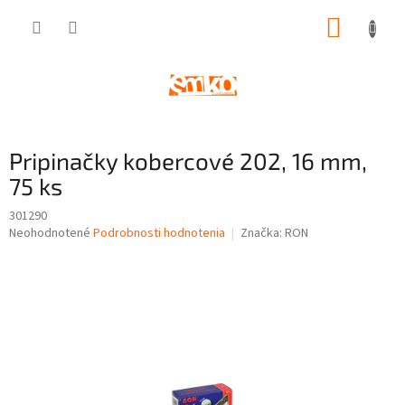
Prejsť
NÁKUP
na
obsah
KOŠÍK
Pripinačky kobercové 202, 16 mm,
75 ks
301290
Priemerné
Neohodnotené
Podrobnosti hodnotenia
Značka:
RON
hodnotenie
produktu
je
0,0
z
5
hviezdičiek.