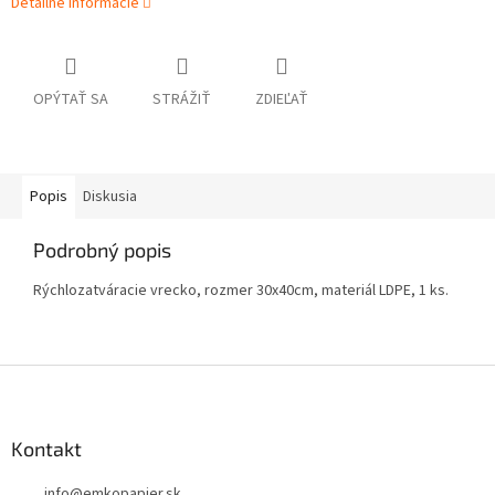
Detailné informácie
OPÝTAŤ SA
STRÁŽIŤ
ZDIEĽAŤ
Popis
Diskusia
Podrobný popis
Rýchlozatváracie vrecko, rozmer 30x40cm, materiál LDPE, 1 ks.
Z
á
p
ä
Kontakt
t
info
@
emkopapier.sk