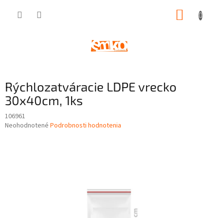
Prejsť
NÁKUP
na
obsah
KOŠÍK
Rýchlozatváracie LDPE vrecko
30x40cm, 1ks
106961
Priemerné
Neohodnotené
Podrobnosti hodnotenia
hodnotenie
produktu
je
0,0
z
5
hviezdičiek.