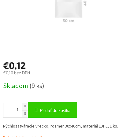
€0,12
€0,10 bez DPH
Jednotková
Skladom
(
9 ks
)
cena:
Pridať do košíka
Rýchlozatváracie vrecko, rozmer 30x40cm, materiál LDPE, 1 ks.