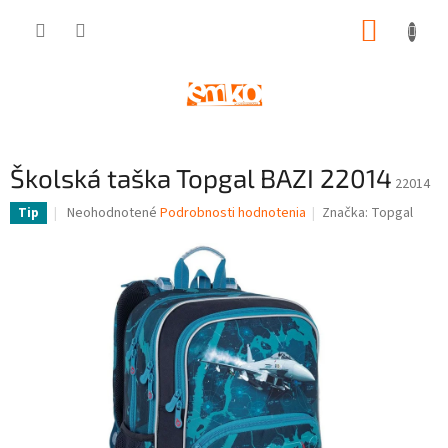
Prejsť
NÁKUP
na
obsah
KOŠÍK
Školská taška Topgal BAZI 22014
22014
Priemerné
Neohodnotené
Podrobnosti hodnotenia
Značka:
Topgal
Tip
hodnotenie
produktu
je
0,0
z
5
hviezdičiek.