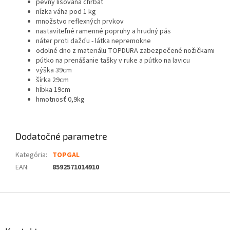
pevný lisovaná chrbát
nízka váha pod 1 kg
množstvo reflexných prvkov
nastaviteľné ramenné popruhy a hrudný pás
náter proti dažďu - látka nepremokne
odolné dno z materiálu TOPDURA zabezpečené nožičkami
pútko na prenášanie tašky v ruke a pútko na lavicu
výška 39cm
šírka 29cm
hĺbka 19cm
hmotnosť 0,9kg
Dodatočné parametre
Kategória
:
TOPGAL
EAN
:
8592571014910
Z
á
p