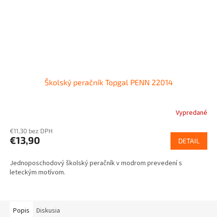
Školský peračník Topgal PENN 22014
Vypredané
€11,30 bez DPH
€13,90
DETAIL
Jednoposchodový školský peračník v modrom prevedení s
leteckým motívom.
Popis
Diskusia