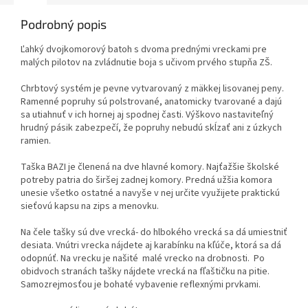
Podrobný popis
Ľahký dvojkomorový batoh s dvoma prednými vreckami pre
malých pilotov na zvládnutie boja s učivom prvého stupňa ZŠ.
Chrbtový systém je pevne vytvarovaný z mäkkej lisovanej peny.
Ramenné popruhy sú polstrované, anatomicky tvarované a dajú
sa utiahnuť v ich hornej aj spodnej časti. Výškovo nastaviteľný
hrudný pásik zabezpečí, že popruhy nebudú skĺzať ani z úzkych
ramien.
Taška BAZI je členená na dve hlavné komory. Najťažšie školské
potreby patria do širšej zadnej komory. Predná užšia komora
unesie všetko ostatné a navyše v nej určite využijete praktickú
sieťovú kapsu na zips a menovku.
Na čele tašky sú dve vrecká- do hlbokého vrecká sa dá umiestniť
desiata. Vnútri vrecka nájdete aj karabínku na kľúče, ktorá sa dá
odopnúť. Na vrecku je našité malé vrecko na drobnosti. Po
obidvoch stranách tašky nájdete vrecká na fľaštičku na pitie.
Samozrejmosťou je bohaté vybavenie reflexnými prvkami.