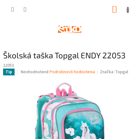
Prejsť
NÁKUP
na
obsah
KOŠÍK
Školská taška Topgal ENDY 22053
22053
Priemerné
Neohodnotené
Podrobnosti hodnotenia
Značka:
Topgal
Tip
hodnotenie
produktu
je
0,0
z
5
hviezdičiek.