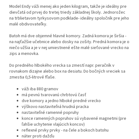
Model Endy váži menej ako jeden kilogram, takže je ideálny pre
dievčatá od prvej do tretej triedy základnej školy. Jednorožec
na trblietavom tyrkysovom podklade- ideálny spoločník pre jeho
malé obdivovateľky.
Batoh má dve objemné hlavné komory. Zadná komora je širšia -
na najťažšie učebnice alebo dosky na zošity. Predná komora je o
niečo užšia a je v nej umiestnené ešte malé sieťované vrecko na
zips a menovka.
Do predného hlbokého vrecka sa zmestí napr. peračník v
rovnakom dizajne alebo box na desiatu. Do bočných vreciek sa
zmestia 0,5-litrové fľaše.
váži iba 880 gramov
má pevnú tvarovanú chrbtovú časť
dve komory a jedno hlboké predné vrecko
výškovo nastaviteľná hrudná pracka
nastaviteľné ramenné popruhy
konce ramenných popruhov sú vybavené magnetmi (pre
ľahšie uchytenie vlajúcich koncov)
reflexné prvky prvky - na čele a bokoch batohu
náter proti dažďu