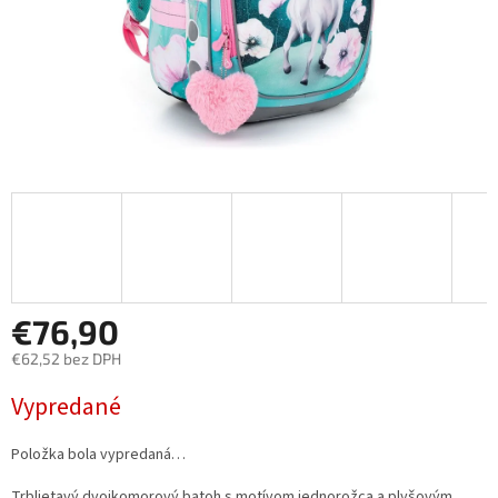
€76,90
€62,52 bez DPH
Jednotková
Vypredané
cena:
Položka bola vypredaná…
Trblietavý dvojkomorový batoh s motívom jednorožca a plyšovým