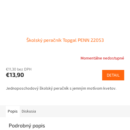
Školský peračník Topgal PENN 22053
Momentálne nedostupné
€11,30 bez DPH
€13,90
DETAIL
Jednoposchodový školský peračník s jemným motívom kvetov.
Popis
Diskusia
Podrobný popis