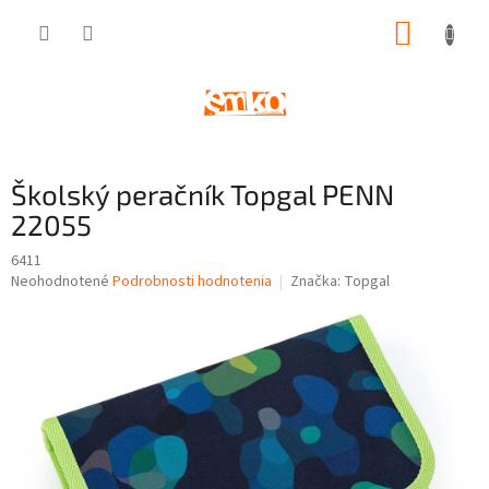
Prejsť
NÁKUP
na
obsah
KOŠÍK
Školský peračník Topgal PENN
22055
6411
Priemerné
Neohodnotené
Podrobnosti hodnotenia
Značka:
Topgal
hodnotenie
produktu
je
0,0
z
5
hviezdičiek.