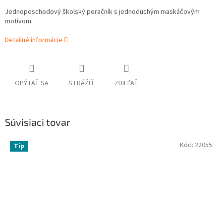
Jednoposchodový školský peračník s jednoduchým maskáčovým
motívom.
Detailné informácie
OPÝTAŤ SA
STRÁŽIŤ
ZDIEĽAŤ
Súvisiaci tovar
Kód:
22055
Tip