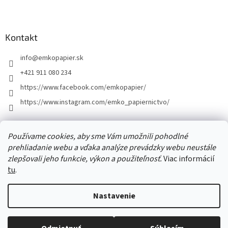
Z
á
p
ä
Kontakt
t
info
@
emkopapier.sk
i
e
+421 911 080 234
https://www.facebook.com/emkopapier/
https://www.instagram.com/emko_papiernictvo/
Facebook
Používame cookies, aby sme Vám umožnili pohodlné
prehliadanie webu a vďaka analýze prevádzky webu neustále
zlepšovali jeho funkcie, výkon a použiteľnosť.
Viac informácií
tu
.
Vytvoril Shoptet
Nastavenie
Copyright 2026
EMKOpapier
. Všetky práva vyhradené.
Upraviť