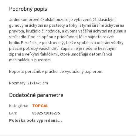
Podrobný popis
Jednokomorové školské puzdro je vybavené 21 klasickými
gumovými úchytmi na pastelky a fixky, štyrmi širšími úchytmi na
pravítka, kružidlo či nožnice, a dvoma väčšími úchytmi na gumu a
strúhadlo. Pod chlopňou z priehľadnej fólie nájdete rozvrh
hodín.
Peračník je polstrovaný, takže spoľahlivo ochráni všetky
písacie potreby vašich detí. Zapínanie je riešené kvalitnými
zipsmi s veľkými ťaháčikmi, ktoré umožňujú deťom ľahkú
manipuláciu s puzdrom.
Neperte peračník v práčke! Je vystužený papierom.
Rozmery: 21x14x5 cm
Dodatočné parametre
Kategória
:
TOPGAL
EAN
:
8592571016235
Položka bola vypredaná…