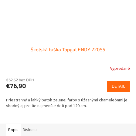
Školská taška Topgal ENDY 22055
Vypredané
€62,52 bez DPH
€76,90
DETAIL
Priestranný a ľahký batoh zelenej farby s úžasnými chameleónmi je
vhodný aj pre tie najmenšie deti pod 120 cm.
Popis
Diskusia