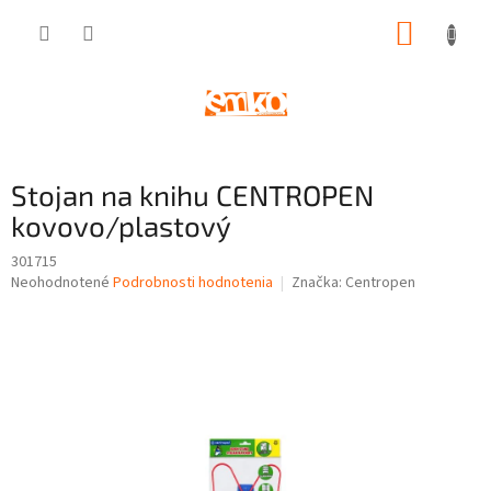
Prejsť
NÁKUP
na
obsah
KOŠÍK
Stojan na knihu CENTROPEN
kovovo/plastový
301715
Priemerné
Neohodnotené
Podrobnosti hodnotenia
Značka:
Centropen
hodnotenie
produktu
je
0,0
z
5
hviezdičiek.