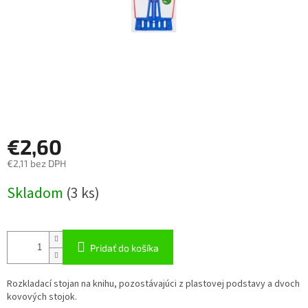
€2,60
€2,11 bez DPH
Jednotková
Skladom
(
3 ks
)
cena:
Pridať do košíka
Rozkladací stojan na knihu, pozostávajúci z plastovej podstavy a dvoch
kovových stojok.