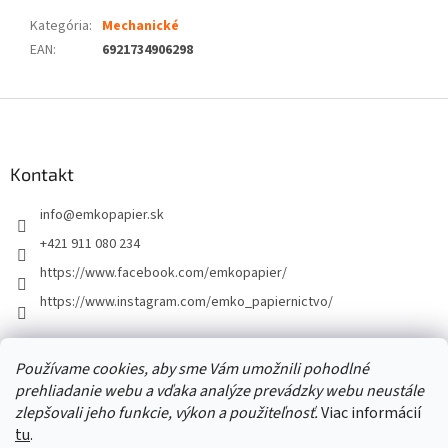
Kategória
:
Mechanické
EAN
:
6921734906298
Z
á
p
ä
Kontakt
t
info
@
emkopapier.sk
i
e
+421 911 080 234
https://www.facebook.com/emkopapier/
https://www.instagram.com/emko_papiernictvo/
Facebook
Používame cookies, aby sme Vám umožnili pohodlné
prehliadanie webu a vďaka analýze prevádzky webu neustále
zlepšovali jeho funkcie, výkon a použiteľnosť.
Viac informácií
tu
.