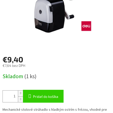
€9,40
€7,64 bez DPH
Jednotková
Skladom
(
1 ks
)
cena:
Pridať do košíka
Mechanické stolové strúhadlo s hladkým ostrím s frézou, vhodné pre