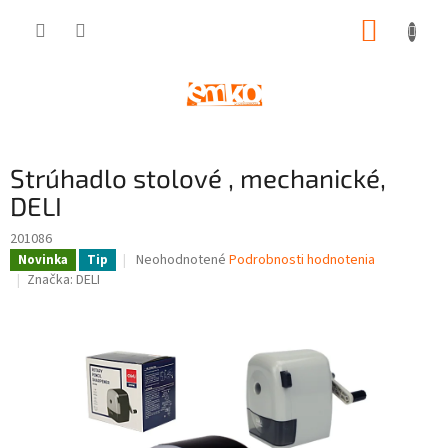
Prejsť
NÁKUP
na
obsah
KOŠÍK
Strúhadlo stolové , mechanické,
DELI
201086
Priemerné
Neohodnotené
Podrobnosti hodnotenia
Novinka
Tip
hodnotenie
Značka:
DELI
produktu
je
0,0
z
5
hviezdičiek.