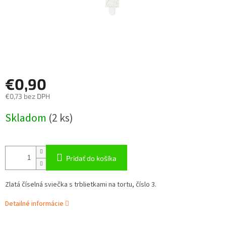
€0,90
€0,73 bez DPH
Jednotková
Skladom
(
2 ks
)
cena:
Pridať do košíka
Zlatá číselná sviečka s trblietkami na tortu, číslo 3.
Detailné informácie