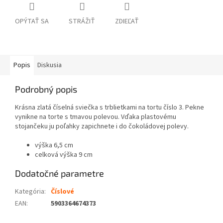
OPÝTAŤ SA
STRÁŽIŤ
ZDIEĽAŤ
Popis
Diskusia
Podrobný popis
Krásna zlatá číselná sviečka s trblietkami na tortu číslo 3. Pekne
vynikne na torte s tmavou polevou. Vďaka plastovému
stojančeku ju poľahky zapichnete i do čokoládovej polevy.
výška 6,5 cm
celková výška 9 cm
Dodatočné parametre
Kategória
:
Číslové
EAN
:
5903364674373