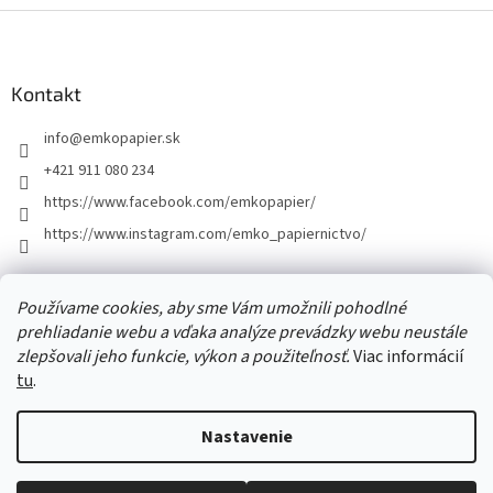
Z
á
p
ä
Kontakt
t
info
@
emkopapier.sk
i
e
+421 911 080 234
https://www.facebook.com/emkopapier/
https://www.instagram.com/emko_papiernictvo/
Facebook
Používame cookies, aby sme Vám umožnili pohodlné
prehliadanie webu a vďaka analýze prevádzky webu neustále
zlepšovali jeho funkcie, výkon a použiteľnosť.
Viac informácií
tu
.
Vytvoril Shoptet
Nastavenie
Copyright 2026
EMKOpapier
. Všetky práva vyhradené.
Upraviť