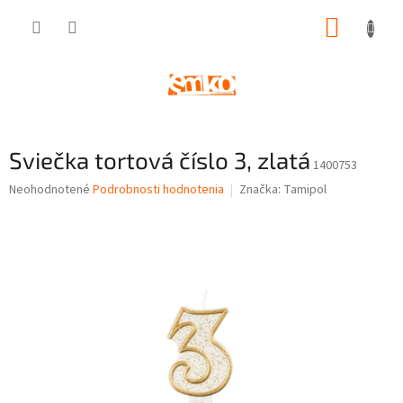
Prejsť
NÁKUP
na
obsah
KOŠÍK
Sviečka tortová číslo 3, zlatá
1400753
Priemerné
Neohodnotené
Podrobnosti hodnotenia
Značka:
Tamipol
hodnotenie
produktu
je
0,0
z
5
hviezdičiek.