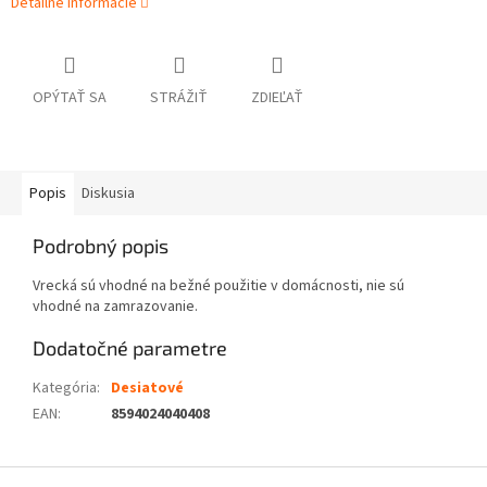
Detailné informácie
OPÝTAŤ SA
STRÁŽIŤ
ZDIEĽAŤ
Popis
Diskusia
Podrobný popis
Vrecká sú vhodné na bežné použitie v domácnosti, nie sú
vhodné na zamrazovanie.
Dodatočné parametre
Kategória
:
Desiatové
EAN
:
8594024040408
Z