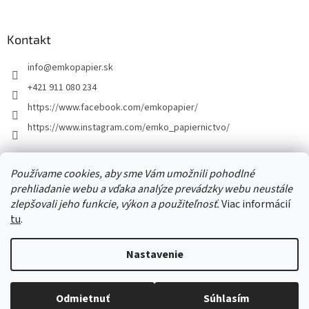
á
p
ä
Kontakt
t
info
@
emkopapier.sk
i
e
+421 911 080 234
https://www.facebook.com/emkopapier/
https://www.instagram.com/emko_papiernictvo/
Facebook
Používame cookies, aby sme Vám umožnili pohodlné
prehliadanie webu a vďaka analýze prevádzky webu neustále
zlepšovali jeho funkcie, výkon a použiteľnosť.
Viac informácií
tu
.
Vytvoril Shoptet
Nastavenie
Copyright 2026
EMKOpapier
. Všetky práva vyhradené.
Upraviť
Odmietnuť
Súhlasím
nastavenie cookies