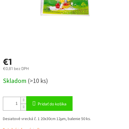
€1
€0,81 bez DPH
Jednotková
Skladom
(
>10 ks
)
cena:
Pridať do košíka
Desiatové vrecká č. 1 20x30cm 12µm, balenie 50 ks.