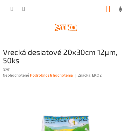
Prejsť
NÁKUP
na
obsah
KOŠÍK
Vrecká desiatové 20x30cm 12µm,
50ks
3291
Priemerné
Neohodnotené
Podrobnosti hodnotenia
Značka:
EKOZ
hodnotenie
produktu
je
0,0
z
5
hviezdičiek.