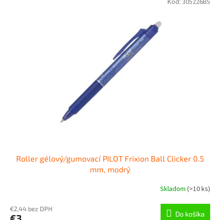
Kód:
305226B5
Roller gélový/gumovací PILOT Frixion Ball Clicker 0.5
mm, modrý
Skladom
(
>10 ks
)
€2,44 bez DPH
Do košíka
€3