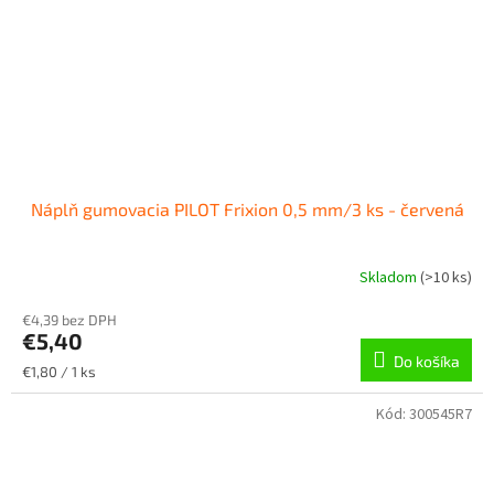
Náplň gumovacia PILOT Frixion 0,5 mm/3 ks - červená
Skladom
(
>10 ks
)
€4,39 bez DPH
€5,40
Do košíka
Jednotková
€1,80 / 1 ks
cena:
Kód:
300545R7