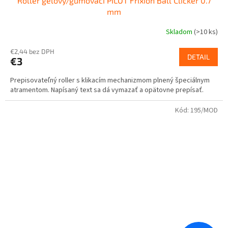
Roller gélový/gumovací PILOT Frixion Ball Clicker 0.7
mm
Skladom
(
>10 ks
)
€2,44 bez DPH
DETAIL
€3
Prepisovateľný roller s klikacím mechanizmom plnený špeciálnym
atramentom. Napísaný text sa dá vymazať a opätovne prepísať.
Kód:
195/MOD