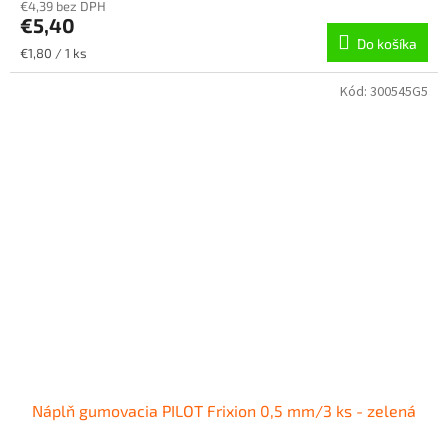
€4,39 bez DPH
€5,40
Do košíka
Jednotková
€1,80 / 1 ks
cena:
Kód:
300545G5
Náplň gumovacia PILOT Frixion 0,5 mm/3 ks - zelená