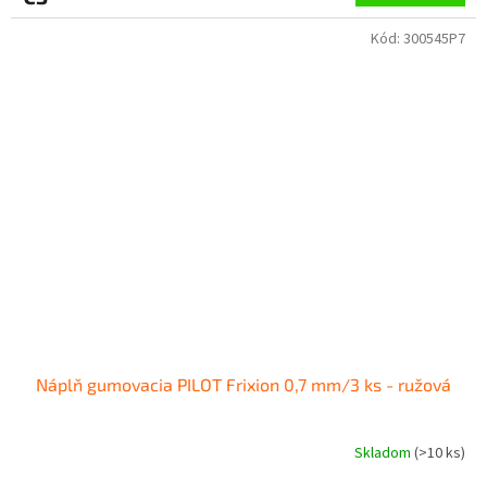
Kód:
300545P7
Náplň gumovacia PILOT Frixion 0,7 mm/3 ks - ružová
Skladom
(
>10 ks
)