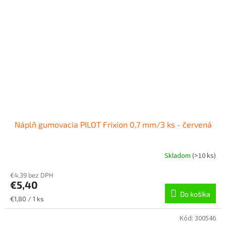
Náplň gumovacia PILOT Frixion 0,7 mm/3 ks - červená
Skladom
(
>10 ks
)
€4,39 bez DPH
€5,40
Do košíka
Jednotková
€1,80 / 1 ks
cena:
Kód:
300546