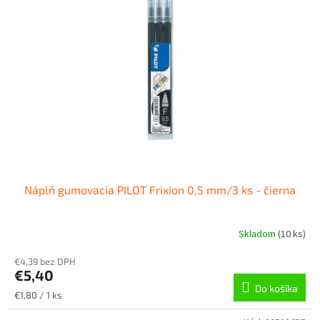
Náplň gumovacia PILOT Frixion 0,5 mm/3 ks - čierna
Skladom
(
10 ks
)
€4,39 bez DPH
€5,40
Do košíka
Jednotková
€1,80 / 1 ks
cena: