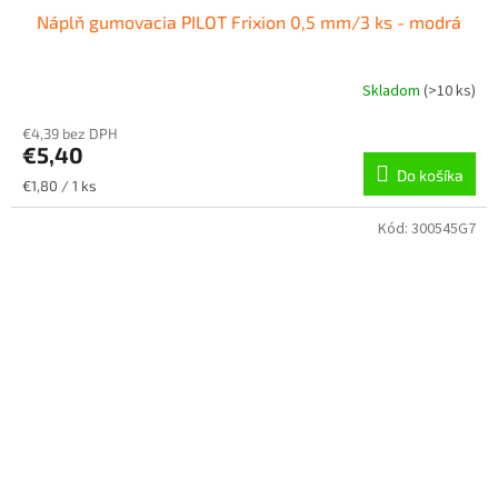
Náplň gumovacia PILOT Frixion 0,5 mm/3 ks - modrá
Skladom
(
>10 ks
)
€4,39 bez DPH
€5,40
Do košíka
Jednotková
€1,80 / 1 ks
cena:
Kód:
300545G7