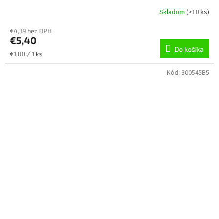
Skladom
(
>10 ks
)
€4,39 bez DPH
€5,40
Do košíka
Jednotková
€1,80 / 1 ks
cena:
Kód:
300545B5