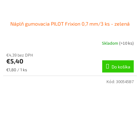
Náplň gumovacia PILOT Frixion 0,7 mm/3 ks - zelená
Skladom
(
>10 ks
)
€4,39 bez DPH
€5,40
Do košíka
Jednotková
€1,80 / 1 ks
cena:
Kód:
300545B7