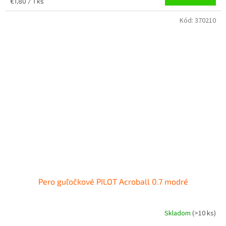
Jednotková
€1,80 / 1 ks
cena:
Kód:
370210
Pero guľočkové PILOT Acroball 0.7 modré
Skladom
(
>10 ks
)