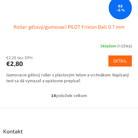
€3
–6 %
Roller gélový/gumovací PILOT Frixion Ball 0.7 mm
Skladom
(
>10 ks
)
€2,28 bez DPH
DETAIL
€2,80
Gumovacie gélový roller s plastovým telom a vrchnákom. Napísaný
text sa dá vymazať a opätovne prepísať.
14
položiek celkom
O
v
l
Z
á
á
d
p
a
ä
Kontakt
c