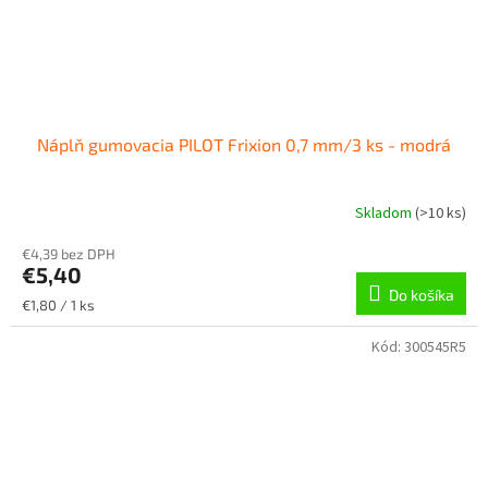
Náplň gumovacia PILOT Frixion 0,7 mm/3 ks - modrá
Skladom
(
>10 ks
)
€4,39 bez DPH
€5,40
Do košíka
Jednotková
€1,80 / 1 ks
cena:
Kód:
300545R5