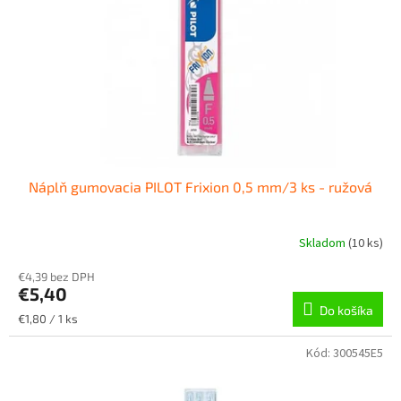
r
d
o
u
d
k
u
t
k
o
t
v
o
v
Náplň gumovacia PILOT Frixion 0,5 mm/3 ks - ružová
Skladom
(
10 ks
)
€4,39 bez DPH
€5,40
Do košíka
Jednotková
€1,80 / 1 ks
cena:
Kód:
300545E5