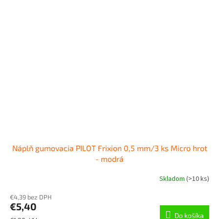
Náplň gumovacia PILOT Frixion 0,5 mm/3 ks Micro hrot
- modrá
Skladom
(
>10 ks
)
€4,39 bez DPH
€5,40
Do košíka