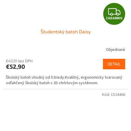
Z
ZADARMO
A
Študentský batoh Daisy
D
A
Objednané
R
€43,01 bez DPH
DETAIL
€52,90
M
Školský batoh vhodný od 5.triedy.Kvalitný, ergonomicky tvarovaný
O
odľahčený školský batoh s 3D chrbtovým systémom.
Kód:
1524466