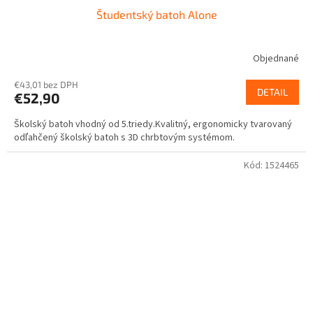
Študentský batoh Alone
D
A
Objednané
R
€43,01 bez DPH
DETAIL
€52,90
M
Školský batoh vhodný od 5.triedy.Kvalitný, ergonomicky tvarovaný
O
odľahčený školský batoh s 3D chrbtovým systémom.
Kód:
1524465