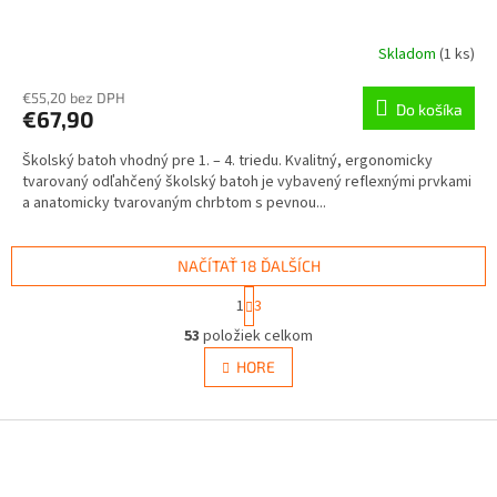
D
A
Skladom
(
1 ks
)
R
€55,20 bez DPH
Do košíka
€67,90
M
Školský batoh vhodný pre 1. – 4. triedu. Kvalitný, ergonomicky
O
tvarovaný odľahčený školský batoh je vybavený reflexnými prvkami
a anatomicky tvarovaným chrbtom s pevnou...
NAČÍTAŤ 18 ĎALŠÍCH
S
1
3
t
O
r
53
položiek celkom
v
á
l
HORE
n
á
k
d
o
v
Z
a
a
c
á
n
i
p
i
e