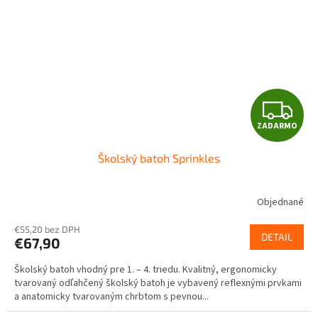
Z
ZADARMO
A
Školský batoh Sprinkles
D
A
Objednané
R
€55,20 bez DPH
DETAIL
€67,90
M
Školský batoh vhodný pre 1. – 4. triedu. Kvalitný, ergonomicky
O
tvarovaný odľahčený školský batoh je vybavený reflexnými prvkami
a anatomicky tvarovaným chrbtom s pevnou...