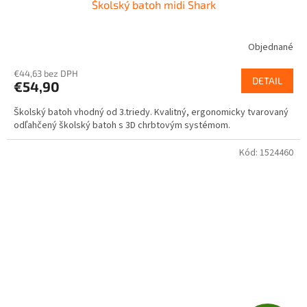
Školský batoh midi Shark
D
A
Objednané
R
€44,63 bez DPH
DETAIL
€54,90
M
Školský batoh vhodný od 3.triedy. Kvalitný, ergonomicky tvarovaný
O
odľahčený školský batoh s 3D chrbtovým systémom.
Kód:
1524460