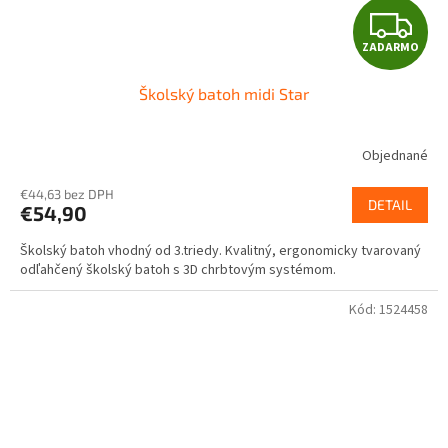
Z
ZADARMO
A
Školský batoh midi Star
D
A
Objednané
R
€44,63 bez DPH
DETAIL
€54,90
M
Školský batoh vhodný od 3.triedy. Kvalitný, ergonomicky tvarovaný
O
odľahčený školský batoh s 3D chrbtovým systémom.
Kód:
1524458