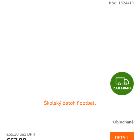
Kód:
1524413
Z
ZADARMO
A
Školský batoh Football
D
A
Objednané
R
€55,20 bez DPH
DETAIL
€67,90