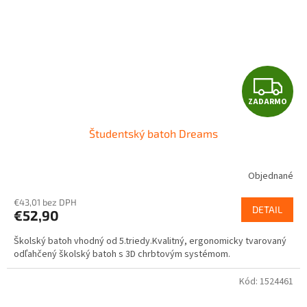
Z
ZADARMO
A
Študentský batoh Dreams
D
A
Objednané
R
€43,01 bez DPH
DETAIL
€52,90
M
Školský batoh vhodný od 5.triedy.Kvalitný, ergonomicky tvarovaný
O
odľahčený školský batoh s 3D chrbtovým systémom.
Kód:
1524461