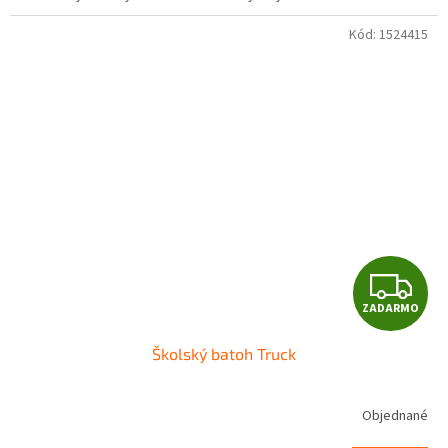
O
Kód:
1524415
Z
ZADARMO
A
Školský batoh Truck
D
A
Objednané