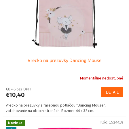
r
d
o
u
d
k
u
t
k
o
t
v
o
v
Vrecko na prezuvky Dancing Mouse
Momentálne nedostupné
€8,46 bez DPH
DETAIL
€10,40
Vrecko na prezuvky s farebnou potlačou "Dancing Mouse",
zaťahovanie na oboch stranách. Rozmer 44 x 32 cm.
Kód:
1524418
Novinka