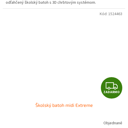
O
odľahčený školský batoh s 3D chrbtovým systémom.
Kód:
1524463
Z
ZADARMO
A
Školský batoh midi Extreme
D
A
Objednané