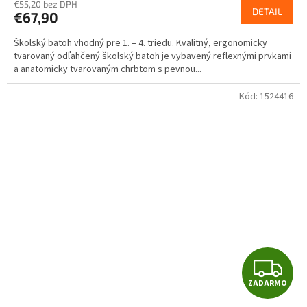
R
€55,20 bez DPH
DETAIL
€67,90
M
Školský batoh vhodný pre 1. – 4. triedu. Kvalitný, ergonomicky
O
tvarovaný odľahčený školský batoh je vybavený reflexnými prvkami
a anatomicky tvarovaným chrbtom s pevnou...
Kód:
1524416
Z
ZADARMO
A