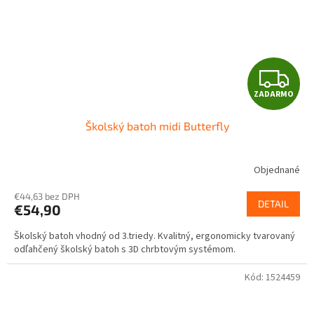
Z
ZADARMO
A
Školský batoh midi Butterfly
D
A
Objednané
R
€44,63 bez DPH
DETAIL
€54,90
M
Školský batoh vhodný od 3.triedy. Kvalitný, ergonomicky tvarovaný
O
odľahčený školský batoh s 3D chrbtovým systémom.
Kód:
1524459