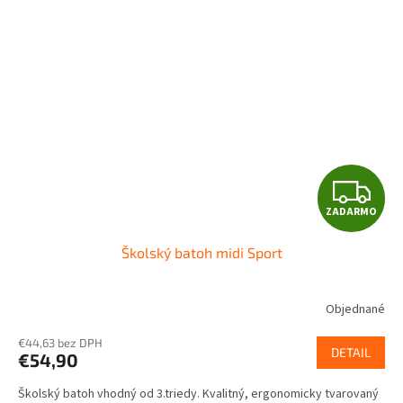
Z
ZADARMO
A
Školský batoh midi Sport
D
A
Objednané
R
€44,63 bez DPH
DETAIL
€54,90
M
Školský batoh vhodný od 3.triedy. Kvalitný, ergonomicky tvarovaný