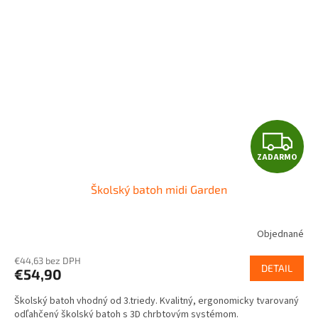
Z
ZADARMO
A
Školský batoh midi Garden
D
A
Objednané
R
€44,63 bez DPH
DETAIL
€54,90
M
Školský batoh vhodný od 3.triedy. Kvalitný, ergonomicky tvarovaný
odľahčený školský batoh s 3D chrbtovým systémom.