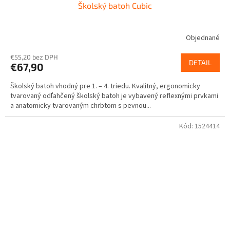
Školský batoh Cubic
D
A
Objednané
R
€55,20 bez DPH
DETAIL
€67,90
M
Školský batoh vhodný pre 1. – 4. triedu. Kvalitný, ergonomicky
O
tvarovaný odľahčený školský batoh je vybavený reflexnými prvkami
a anatomicky tvarovaným chrbtom s pevnou...
Kód:
1524414