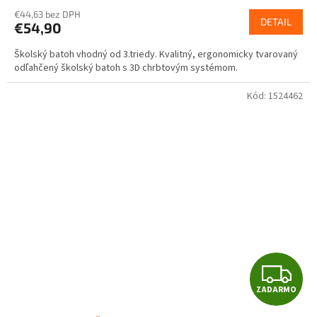
R
€44,63 bez DPH
DETAIL
€54,90
M
Školský batoh vhodný od 3.triedy. Kvalitný, ergonomicky tvarovaný
O
odľahčený školský batoh s 3D chrbtovým systémom.
Kód:
1524462
Z
ZADARMO
A