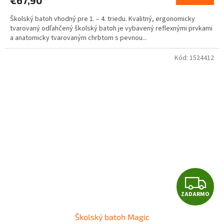
M
Školský batoh vhodný pre 1. – 4. triedu. Kvalitný, ergonomicky
O
tvarovaný odľahčený školský batoh je vybavený reflexnými prvkami
a anatomicky tvarovaným chrbtom s pevnou...
Kód:
1524412
Z
ZADARMO
A
Školský batoh Magic