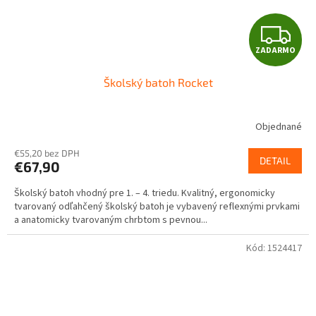
Z
ZADARMO
A
Školský batoh Rocket
D
A
Objednané
R
€55,20 bez DPH
DETAIL
€67,90
M
Školský batoh vhodný pre 1. – 4. triedu. Kvalitný, ergonomicky
O
tvarovaný odľahčený školský batoh je vybavený reflexnými prvkami
a anatomicky tvarovaným chrbtom s pevnou...
Kód:
1524417