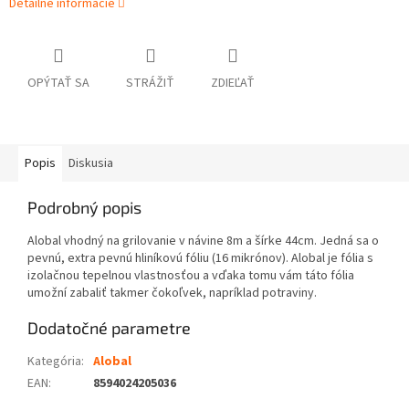
Detailné informácie
OPÝTAŤ SA
STRÁŽIŤ
ZDIEĽAŤ
Popis
Diskusia
Podrobný popis
Alobal vhodný na grilovanie v návine 8m a šírke 44cm. Jedná sa o
pevnú, extra pevnú hliníkovú fóliu (16 mikrónov). Alobal je fólia s
izolačnou tepelnou vlastnosťou a vďaka tomu vám táto fólia
umožní zabaliť takmer čokoľvek, napríklad potraviny.
Dodatočné parametre
Kategória
:
Alobal
EAN
:
8594024205036