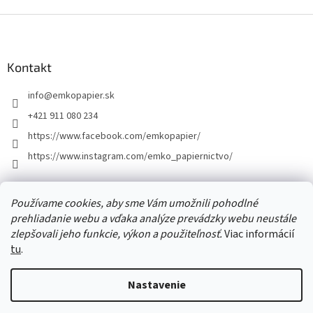
Z
á
p
ä
Kontakt
t
info
@
emkopapier.sk
i
e
+421 911 080 234
https://www.facebook.com/emkopapier/
https://www.instagram.com/emko_papiernictvo/
Facebook
Používame cookies, aby sme Vám umožnili pohodlné
prehliadanie webu a vďaka analýze prevádzky webu neustále
zlepšovali jeho funkcie, výkon a použiteľnosť.
Viac informácií
tu
.
Vytvoril Shoptet
Nastavenie