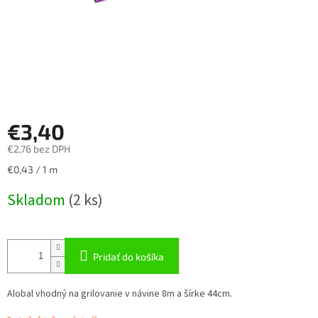
€3,40
€2,76 bez DPH
Jednotková
€0,43 / 1 m
cena:
Skladom
(
2 ks
)
Pridať do košíka
Alobal vhodný na grilovanie v návine 8m a šírke 44cm.