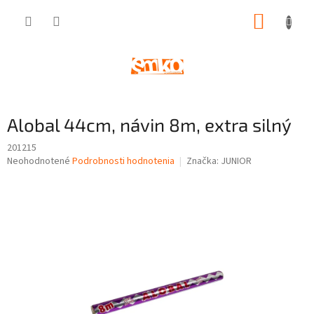
Prejsť
NÁKUP
na
obsah
KOŠÍK
Alobal 44cm, návin 8m, extra silný
201215
Priemerné
Neohodnotené
Podrobnosti hodnotenia
Značka:
JUNIOR
hodnotenie
produktu
je
0,0
z
5
hviezdičiek.