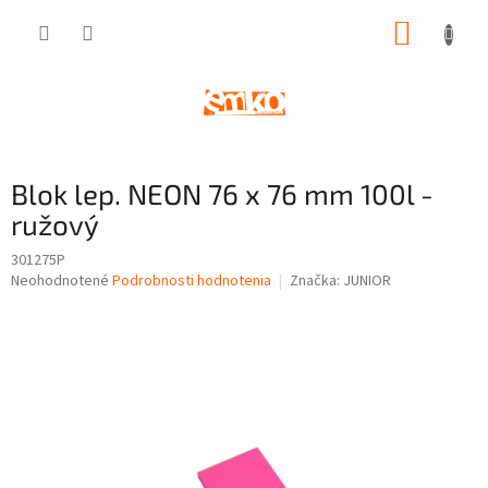
Prejsť
NÁKUP
na
obsah
KOŠÍK
Blok lep. NEON 76 x 76 mm 100l -
ružový
301275P
Priemerné
Neohodnotené
Podrobnosti hodnotenia
Značka:
JUNIOR
hodnotenie
produktu
je
0,0
z
5
hviezdičiek.