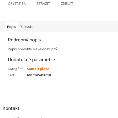
OPÝTAŤ SA
STRÁŽIŤ
ZDIEĽAŤ
Popis
Diskusia
Podrobný popis
Popis produktu nie je dostupný
Dodatočné parametre
Kategória
:
Samolepiace
EAN
:
6930565401018
Z
á
p
ä
Kontakt
t