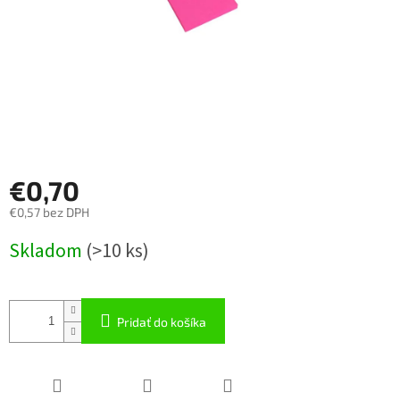
€0,70
€0,57 bez DPH
Jednotková
Skladom
(
>10 ks
)
cena:
Pridať do košíka