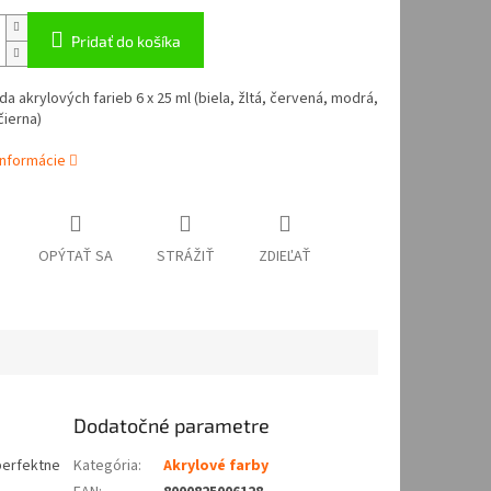
Pridať do košíka
da akrylových farieb 6 x 25 ml (biela, žltá, červená, modrá,
čierna)
informácie
OPÝTAŤ SA
STRÁŽIŤ
ZDIEĽAŤ
Dodatočné parametre
perfektne
Kategória
:
Akrylové farby