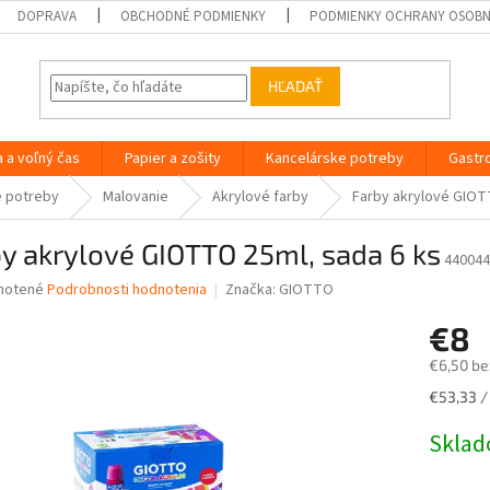
DOPRAVA
OBCHODNÉ PODMIENKY
PODMIENKY OCHRANY OSOB
HĽADAŤ
a a voľný čas
Papier a zošity
Kancelárske potreby
Gastr
é potreby
Malovanie
Akrylové farby
Farby akrylové GIOT
y akrylové GIOTTO 25ml, sada 6 ks
440044
né
notené
Podrobnosti hodnotenia
Značka:
GIOTTO
nie
€8
u
€6,50 be
Jednotk
€53,33 / 
cena:
iek.
Skla