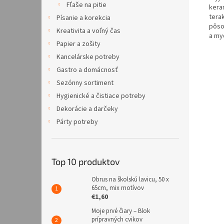
Fľaše na pitie
kera
tera
Písanie a korekcia
pôso
Kreativita a voľný čas
a my
Papier a zošity
Kancelárske potreby
Gastro a domácnosť
Sezónny sortiment
Hygienické a čistiace potreby
Dekorácie a darčeky
Párty potreby
Top 10 produktov
Obrus na školskú lavicu, 50 x
65cm, mix motívov
€1,60
Moje prvé čiary – Blok
prípravných cvikov