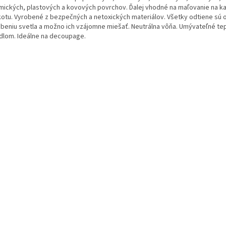
mických, plastových a kovových povrchov. Ďalej vhodné na maľovanie na 
kotu. Vyrobené z bezpečných a netoxických materiálov. Všetky odtiene sú 
beniu svetla a možno ich vzájomne miešať. Neutrálna vôňa. Umývateľné te
dlom. Ideálne na decoupage.