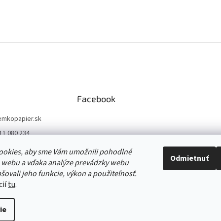
Facebook
emkopapier.sk
11 080 234
//www.facebook.co
ookies, aby sme Vám umožnili pohodlné
opapier/
Odmietnuť
 webu a vďaka analýze prevádzky webu
//www.instagram.co
šovali jeho funkcie, výkon a použiteľnosť.
o_papiernictvo/
cií
tu
.
ie
raviť nastavenie cookies