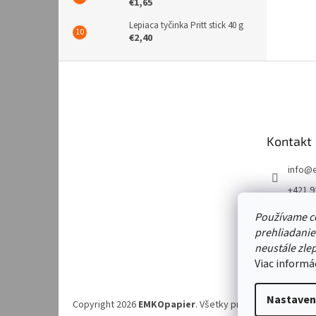
€1,65
Lepiaca tyčinka Pritt stick 40 g
€2,40
Z
á
p
ä
t
Kontakt
i
e
info
@
+421 9
https:
Používame c
m/emk
prehliadanie
https:
neustále zlep
m/emk
Viac informá
Nastaven
Copyright 2026
EMKOpapier
. Všetky práva vyhradené.
Up