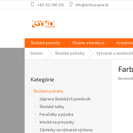
Prejsť
+421 911 080 234
info@emkopapier.sk
na
obsah
Školské potreby
Písanie a korekcia
Kreativit
Domov
Školské potreby
Výtvarné a umeleck
B
Farb
o
Preskočiť
č
Priemer
Neohod
Kategórie
kategórie
n
hodnote
ý
produkt
Školské potreby
p
je
Súprava školských pomôcok
0,0
a
z
Školské tašky
n
5
e
Peračníky a púzdra
hviezdič
l
Vrecká na prezuvky
Zásterky na výtvarnú výchovu