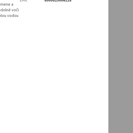
EAN
:
8000825006128
kamene a
odolné voči
plou vodou