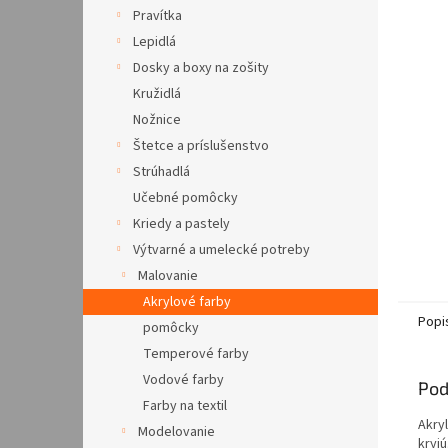
Pravítka
Lepidlá
Dosky a boxy na zošity
Kružidlá
Nožnice
Štetce a príslušenstvo
Strúhadlá
Učebné pomôcky
Kriedy a pastely
Výtvarné a umelecké potreby
Malovanie
Akrylové farby
Popi
pomôcky
Temperové farby
Vodové farby
Pod
Farby na textil
Akry
Modelovanie
kryj