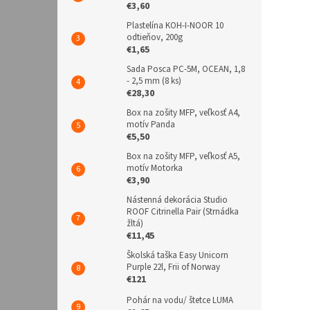
€3,60
Plastelína KOH-I-NOOR 10
odtieňov, 200g
€1,65
Sada Posca PC-5M, OCEAN, 1,8
- 2,5 mm (8 ks)
€28,30
Box na zošity MFP, veľkosť A4,
motív Panda
€5,50
Box na zošity MFP, veľkosť A5,
motív Motorka
€3,90
Nástenná dekorácia Studio
ROOF Citrinella Pair (Strnádka
žltá)
€11,45
Školská taška Easy Unicorn
Purple 22l, Frii of Norway
€121
Pohár na vodu/ štetce LUMA