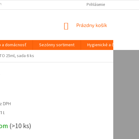
NÝCH ÚDAJOV
Prihlásenie
NÁKUPNÝ
Prázdny košík
KOŠÍK
o a domácnosť
Sezónny sortiment
Hygienické a čistiace potre
TO 25ml, sada 6 ks
z DPH
ová
1 l
dom
(
>10 ks
)