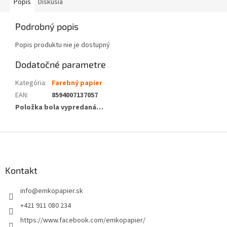
Popis
Diskusia
Podrobný popis
Popis produktu nie je dostupný
Dodatočné parametre
Kategória
:
Farebný papier
EAN
:
8594007137057
Položka bola vypredaná…
Z
á
p
ä
Kontakt
t
info
@
emkopapier.sk
i
e
+421 911 080 234
https://www.facebook.com/emkopapier/