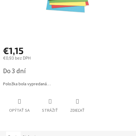
€1,15
€0,93 bez DPH
Jednotková
Do 3 dní
cena:
Položka bola vypredaná…
OPÝTAŤ SA
STRÁŽIŤ
ZDIEĽAŤ