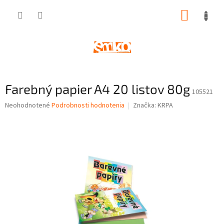
Prejsť
NÁKUP
na
obsah
KOŠÍK
Farebný papier A4 20 listov 80g
105521
Priemerné
Neohodnotené
Podrobnosti hodnotenia
Značka:
KRPA
hodnotenie
produktu
je
0,0
z
5
hviezdičiek.