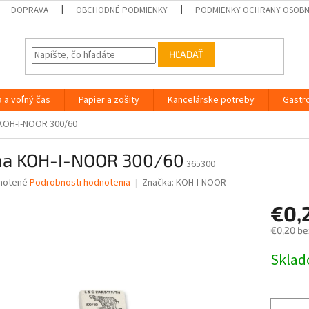
DOPRAVA
OBCHODNÉ PODMIENKY
PODMIENKY OCHRANY OSOB
HĽADAŤ
a a voľný čas
Papier a zošity
Kancelárske potreby
Gastr
KOH-I-NOOR 300/60
a KOH-I-NOOR 300/60
365300
né
notené
Podrobnosti hodnotenia
Značka:
KOH-I-NOOR
nie
€0,
u
€0,20 be
Jednotk
Skla
cena:
iek.