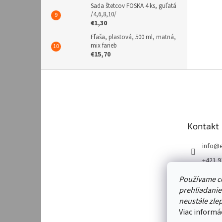
Sada štetcov FOSKA 4 ks, guľatá
/4,6,8,10/
€1,30
Fľaša, plastová, 500 ml, matná,
mix farieb
€15,70
Z
á
p
ä
t
Kontakt
i
e
info
@
+421 9
https:
Používame c
m/emk
prehliadanie
https:
neustále zlep
m/emk
Viac informá