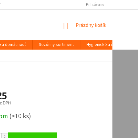
NÝCH ÚDAJOV
Prihlásenie
NÁKUPNÝ
Prázdny košík
KOŠÍK
o a domácnosť
Sezónny sortiment
Hygienické a čistiace potre
25
z DPH
ová
dom
(
>10 ks
)