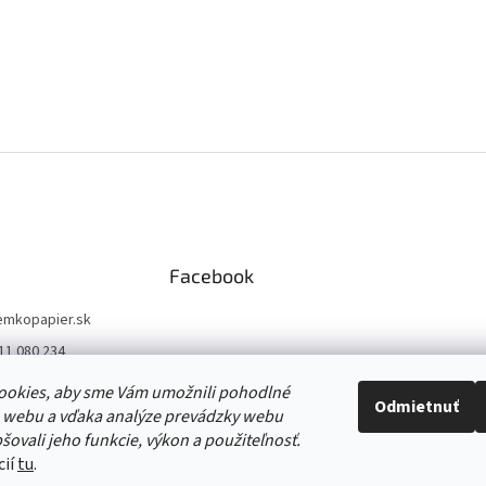
Facebook
emkopapier.sk
11 080 234
//www.facebook.co
ookies, aby sme Vám umožnili pohodlné
opapier/
Odmietnuť
 webu a vďaka analýze prevádzky webu
//www.instagram.co
šovali jeho funkcie, výkon a použiteľnosť.
o_papiernictvo/
cií
tu
.