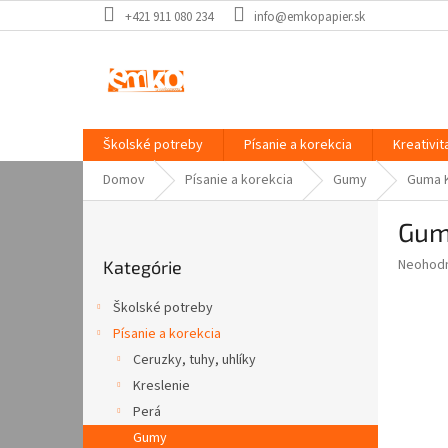
Prejsť
+421 911 080 234
info@emkopapier.sk
na
obsah
Školské potreby
Písanie a korekcia
Kreativit
Domov
Písanie a korekcia
Gumy
Guma 
B
Gum
o
Preskočiť
č
Priemer
Neohod
Kategórie
kategórie
n
hodnote
ý
produkt
Školské potreby
p
je
Písanie a korekcia
0,0
a
z
Ceruzky, tuhy, uhlíky
n
5
e
Kreslenie
hviezdič
l
Perá
Gumy