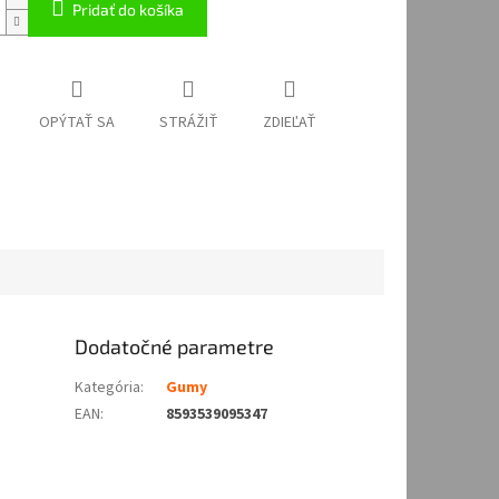
Pridať do košíka
OPÝTAŤ SA
STRÁŽIŤ
ZDIEĽAŤ
Dodatočné parametre
Kategória
:
Gumy
EAN
:
8593539095347