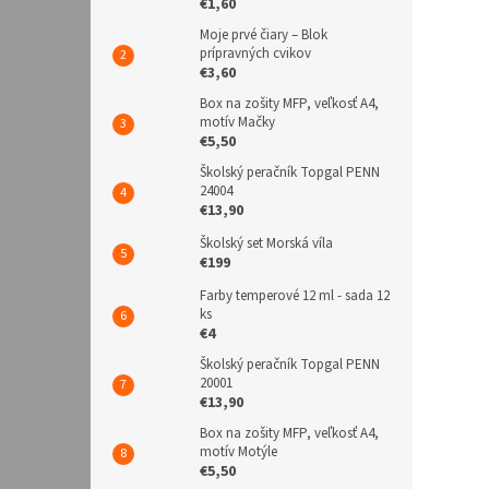
€1,60
Moje prvé čiary – Blok
prípravných cvikov
€3,60
Box na zošity MFP, veľkosť A4,
motív Mačky
€5,50
Školský peračník Topgal PENN
24004
€13,90
Školský set Morská víla
€199
Farby temperové 12 ml - sada 12
ks
€4
Školský peračník Topgal PENN
20001
€13,90
Box na zošity MFP, veľkosť A4,
motív Motýle
€5,50