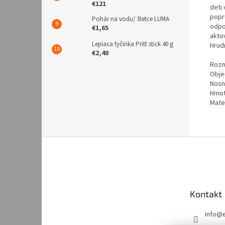
€121
deti
popr
Pohár na vodu/ štetce LUMA
odpo
€1,65
akto
Lepiaca tyčinka Pritt stick 40 g
Hrudn
€2,40
Rozm
Objem
Nosn
Hmot
Mater
Z
á
p
ä
t
Kontakt
i
e
info
@