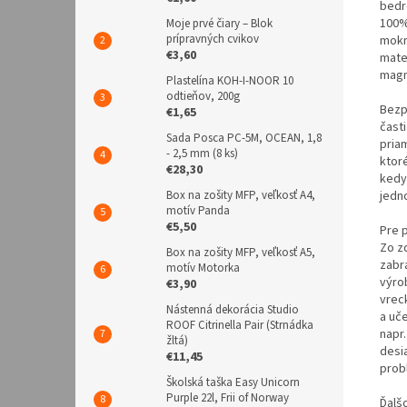
bedr
100%
Moje prvé čiary – Blok
prípravných cvikov
mokr
€3,60
mate
magn
Plastelína KOH-I-NOOR 10
odtieňov, 200g
Bezp
€1,65
čast
Sada Posca PC-5M, OCEAN, 1,8
pria
- 2,5 mm (8 ks)
ktoré
€28,30
kedy
jedn
Box na zošity MFP, veľkosť A4,
motív Panda
€5,50
Pre 
Zo z
Box na zošity MFP, veľkosť A5,
zabrá
motív Motorka
výro
€3,90
vrec
Nástenná dekorácia Studio
a uč
ROOF Citrinella Pair (Strnádka
napr.
žltá)
desi
€11,45
prob
Školská taška Easy Unicorn
Purple 22l, Frii of Norway
Ďalš