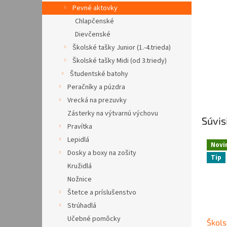
Pevné aktovky
Chlapčenské
Dievčenské
Školské tašky Junior (1.-4.trieda)
Školské tašky Midi (od 3.triedy)
Študentské batohy
Peračníky a púzdra
Vrecká na prezuvky
Zásterky na výtvarnú výchovu
Súvis
Pravítka
Lepidlá
Novi
Dosky a boxy na zošity
Tip
Kružidlá
Nožnice
Štetce a príslušenstvo
Strúhadlá
Učebné pomôcky
Škols