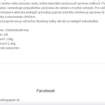
 v tomto veku výrazne rastú, treba neustále nastavovať správnu veľkosť. P
uhov zamedzuje prípadnému zarývaniu do ramien a tvorbe odrenín. Pre väč
rúčame k aktovke prikúpiť aj hrudný popruh, ktorého účelom je správne dr
vky a narovnanie chrbtice.
ý popruh nie je súčasťou školskej tašky ale dá sa nakúpiť individuálne.
er: 330x410x240 mm.
: 18l.
osť: 12kg.
nosť:1,1kg.
iál: polyester.
Facebook
emkopapier.sk