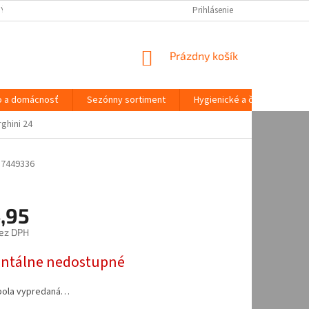
NÝCH ÚDAJOV
Prihlásenie
NÁKUPNÝ
Prázdny košík
KOŠÍK
o a domácnosť
Sezónny sortiment
Hygienické a čistiace potre
ghini 24
87449336
,95
ez DPH
ová
tálne nedostupné
bola vypredaná…