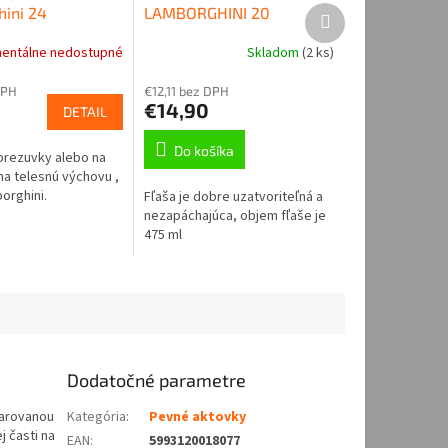
Ďalší
ini 24
LAMBORGHINI 20
produkt
entálne nedostupné
Skladom
(
2 ks
)
DPH
€12,11 bez DPH
€14,90
DETAIL
Do košíka
prezuvky alebo na
na telesnú výchovu ,
orghini.
Fľaša je dobre uzatvoriteľná a
nezapáchajúca, objem fľaše je
475 ml
Dodatočné parametre
varovanou
Kategória
:
Pevné aktovky
j časti na
EAN
:
5993120018077