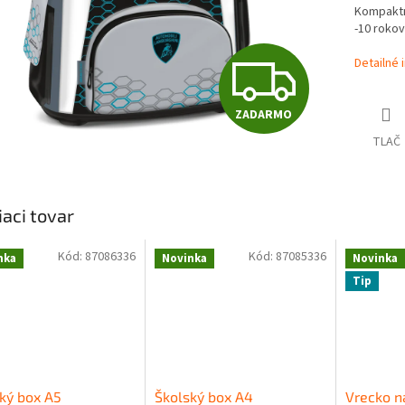
Kompaktn
-10 rokov
Z
Detailné 
ZADARMO
A
TLAČ
D
iaci tovar
A
Kód:
87086336
Kód:
87085336
nka
Novinka
Novinka
Tip
R
M
ký box A5
Školský box A4
Vrecko n