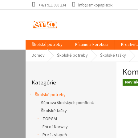
Prejsť
+421 911 080 234
info@emkopapier.sk
na
obsah
Školské potreby
Písanie a korekcia
Kreativit
Domov
Školské potreby
Školské tašky
B
Kom
o
Preskočiť
č
Kategórie
kategórie
Novin
n
ý
Školské potreby
p
Súprava školských pomôcok
a
Školské tašky
n
e
TOPGAL
l
Frii of Norway
Pre 1. stupeň