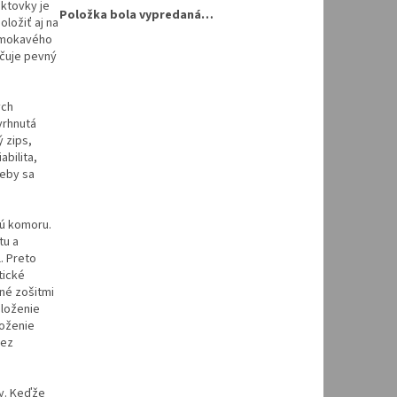
ktovky je
Položka bola vypredaná…
ložiť aj na
remokavého
ečuje pevný
ých
vrhnutá
 zips,
abilita,
reby sa
nú komoru.
tu a
. Preto
tické
né zošitmi
uloženie
loženie
bez
y. Keďže