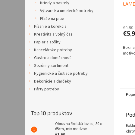
Kriedy a pastely
LAMB
Výtvarné a umelecké potreby
Fľaše na pitie
Písanie a korekcia
€4,80
€5,
Kreativita a voľný čas
Papier a zošity
Box na
Kancelárske potreby
motívo
Gastro a domácnosť
Sezónny sortiment
Hygienické a čistiace potreby
Dekorácie a darčeky
Párty potreby
Popi
Top 10 produktov
Pod
Obrus na školskú lavicu, 50 x
Exkl
65cm, mix motívov
chrbt
€1,60