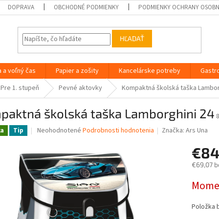
DOPRAVA
OBCHODNÉ PODMIENKY
PODMIENKY OCHRANY OSOB
HĽADAŤ
a a voľný čas
Papier a zošity
Kancelárske potreby
Gastr
Pre 1. stupeň
Pevné aktovky
Kompaktná školská taška Lambor
paktná školská taška Lamborghini 24
Priemerné
Neohodnotené
Podrobnosti hodnotenia
Značka:
Ars Una
ka
Tip
hodnotenie
produktu
€84
je
€69,07 b
0,0
z
Jednotk
Momen
5
cena:
hviezdičiek.
Položka 