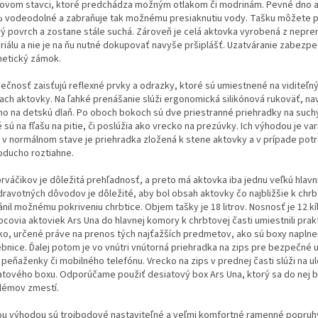
ovom stavci, ktoré predchádza možným otlakom či modrinám. Pevné dno a
 vodeodolné a zabraňuje tak možnému presiaknutiu vody. Tašku môžete po
ý povrch a zostane stále suchá. Zároveň je celá aktovka vyrobená z nep
riálu a nie je na ňu nutné dokupovať navyše pršiplášť. Uzatváranie zabezp
etický zámok.
ečnosť zaisťujú reflexné prvky a odrazky, ktoré sú umiestnené na viditeľn
iach aktovky. Na ľahké prenášanie slúži ergonomická silikónová rukoväť, na
mo na detskú dlaň. Po oboch bokoch sú dve priestranné priehradky na suchý
 sú na fľašu na pitie, či poslúžia ako vrecko na prezúvky. Ich výhodou je vari
 v normálnom stave je priehradka zložená k stene aktovky a v prípade pot
oducho roztiahne.
prváčikov je dôležitá prehľadnosť, a preto má aktovka iba jednu veľkú hlav
dravotných dôvodov je dôležité, aby bol obsah aktovky čo najbližšie k chrb
nil možnému pokriveniu chrbtice. Objem tašky je 18 litrov. Nosnosť je 12 kíl
bcovia aktoviek Ars Una do hlavnej komory k chrbtovej časti umiestnili prak
ko, určené práve na prenos tých najťažších predmetov, ako sú boxy naplne
ebnice. Ďalej potom je vo vnútri vnútorná priehradka na zips pre bezpečné 
 peňaženky či mobilného telefónu. Vrecko na zips v prednej časti slúži na u
atového boxu. Odporúčame použiť desiatový box Ars Una, ktorý sa do nej 
lémov zmestí.
ou výhodou sú trojbodové nastaviteľné a veľmi komfortné ramenné popruh