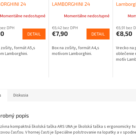
ORGHINI 24
LAMBORGHINI 24
Lamborgh
O
Momentálne nedostupné
Momentálne nedostupné
Mom
 bez DPH
€6,42 bez DPH
€6,91 bez 
90
€7,90
€8,50
DETAIL
DETAIL
 zošity, formát A5,s
Box na zošity, formát A4,s
Vrecko na 
m Lamborghini.
motívom Lamborghini.
oblečenie 
motív Lamb
s
Diskusia
robný popis
uzívna kompaktná školská taška ARS UNA je školská taška s ergonomicky t
ovou časťou. V hornej časti je špeciálne polstrovanie na lopatky a v spodne