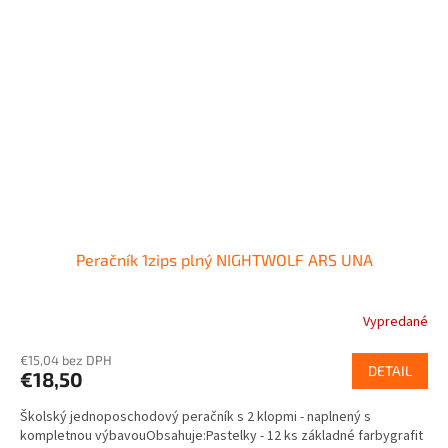
Peračník 1zips plný NIGHTWOLF ARS UNA
Vypredané
€15,04 bez DPH
DETAIL
€18,50
Školský jednoposchodový peračník s 2 klopmi - naplnený s
kompletnou výbavouObsahuje:Pastelky - 12 ks základné farbygrafit