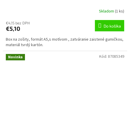
Skladom
(
1 ks
)
€4,15 bez DPH
Do košíka
€5,10
Box na zošity, formát A5,s motívom , zatváranie zaistené gumičkou,
materiál tvrdý kartón.
Kód:
87085349
Novinka