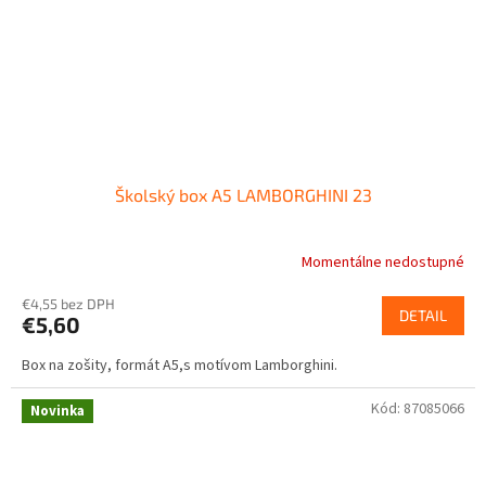
Školský box A5 LAMBORGHINI 23
Momentálne nedostupné
€4,55 bez DPH
DETAIL
€5,60
Box na zošity, formát A5,s motívom Lamborghini.
Kód:
87085066
Novinka