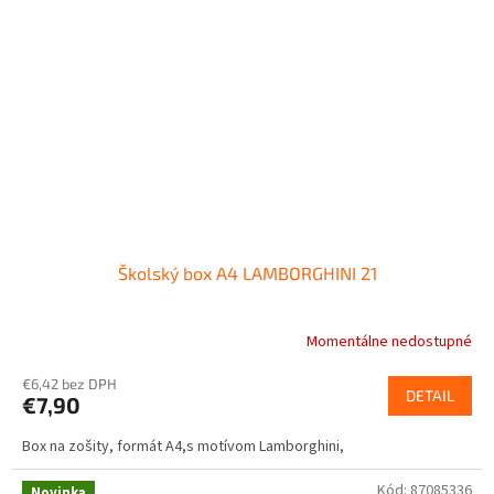
Školský box A4 LAMBORGHINI 21
Momentálne nedostupné
€6,42 bez DPH
DETAIL
€7,90
Box na zošity, formát A4,s motívom Lamborghini,
Kód:
87085336
Novinka