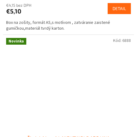
€4,15 bez DPH
DETAIL
€5,10
Box na zošity, formát A5,s motívom , zatváranie zaistené
gumičkou,materiál tvrdý karton.
Kód:
6888
Novinka