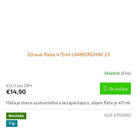
Zdravá fľaša 475ml LAMBORGHINI 23
Skladom
(
5 ks
)
€12,11 bez DPH
Do košíka
€14,90
Fľaša je dobre uzatvoriteľná a nezapáchajúca, objem fľaše je 475 ml.
Kód:
87502002
Novinka
Tip