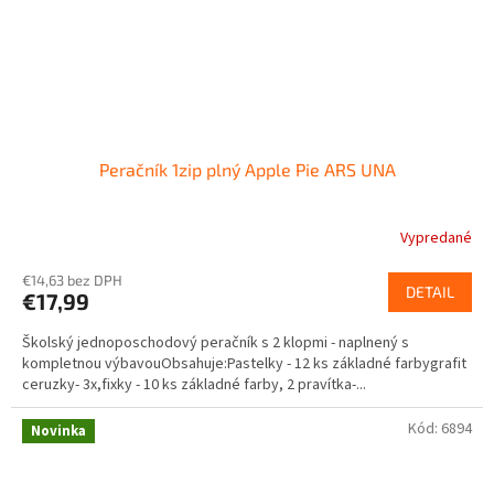
Peračník 1zip plný Apple Pie ARS UNA
Vypredané
€14,63 bez DPH
DETAIL
€17,99
Školský jednoposchodový peračník s 2 klopmi - naplnený s
kompletnou výbavouObsahuje:Pastelky - 12 ks základné farbygrafit
ceruzky- 3x,fixky - 10 ks základné farby, 2 pravítka-...
Kód:
6894
Novinka