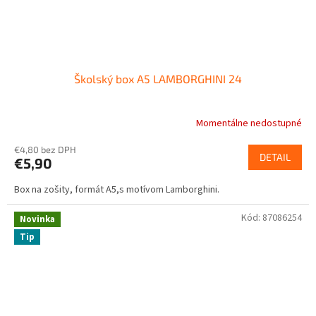
Školský box A5 LAMBORGHINI 24
Momentálne nedostupné
€4,80 bez DPH
DETAIL
€5,90
Box na zošity, formát A5,s motívom Lamborghini.
Kód:
87086254
Novinka
Tip