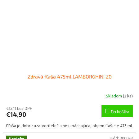
Zdravá fľaša 475ml LAMBORGHINI 20
Skladom
(
2 ks
)
€12,11 bez DPH
Do košíka
€14,90
Fľaša je dobre uzatvoriteľná a nezapáchajúca, objem fľaše je 475 ml
Kód:
300028