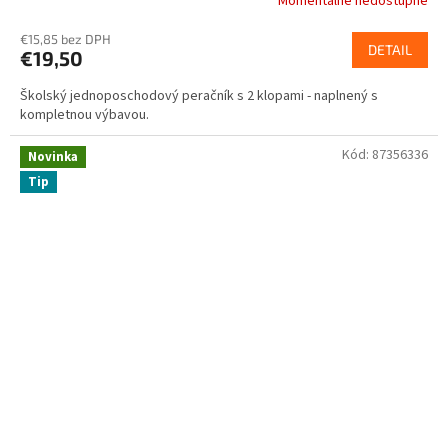
Momentálne nedostupné
€15,85 bez DPH
DETAIL
€19,50
Školský jednoposchodový peračník s 2 klopami - naplnený s
kompletnou výbavou.
Kód:
87356336
Novinka
Tip