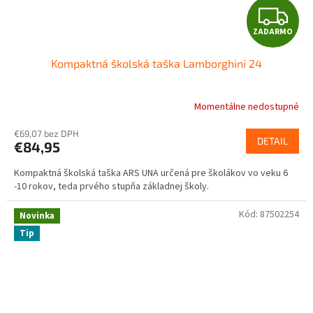
Z
ZADARMO
A
Kompaktná školská taška Lamborghini 24
D
A
Momentálne nedostupné
R
€69,07 bez DPH
DETAIL
€84,95
M
Kompaktná školská taška ARS UNA určená pre školákov vo veku 6
O
-10 rokov, teda prvého stupňa základnej školy.
Kód:
87502254
Novinka
Tip