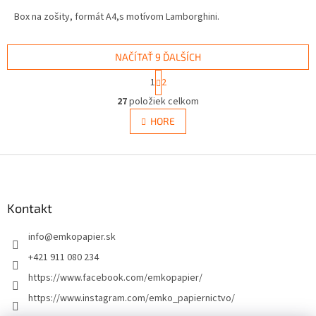
Box na zošity, formát A4,s motívom Lamborghini.
NAČÍTAŤ 9 ĎALŠÍCH
S
1
2
t
O
r
27
položiek celkom
v
á
l
HORE
n
á
k
d
o
v
Z
a
a
c
á
n
i
p
i
e
ä
Kontakt
e
p
t
r
info
@
emkopapier.sk
i
v
e
k
+421 911 080 234
y
https://www.facebook.com/emkopapier/
v
ý
https://www.instagram.com/emko_papiernictvo/
p