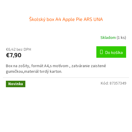
Školský box A4 Apple Pie ARS UNA
Skladom
(
1 ks
)
€6,42 bez DPH
Do košíka
€7,90
Box na zošity, formát A4,s motívom , zatváranie zaistené
gumičkou,materiál tvrdý karton.
Kód:
87357349
Novinka