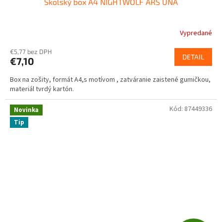
Školský box A4 NIGHTWOLF ARS UNA
Vypredané
€5,77 bez DPH
DETAIL
€7,10
Box na zošity, formát A4,s motívom , zatváranie zaistené gumičkou,
materiál tvrdý kartón.
Kód:
87449336
Novinka
Tip