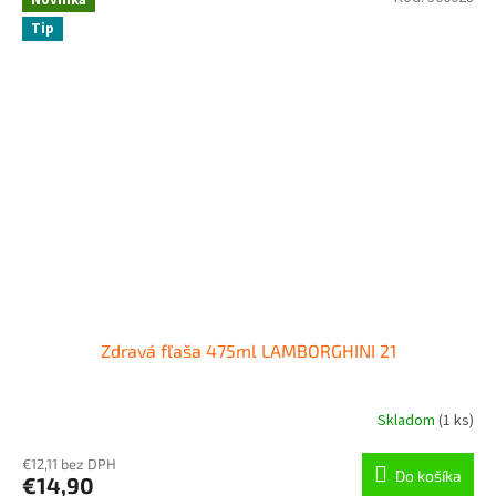
Novinka
Tip
Zdravá fľaša 475ml LAMBORGHINI 21
Skladom
(
1 ks
)
€12,11 bez DPH
Do košíka
€14,90