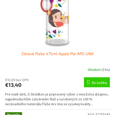
r
d
o
u
d
k
u
t
k
o
t
v
o
v
Zdravá fľaša 475ml Apple Pie ARS UNA
Skladom
(
3 ks
)
€10,89 bez DPH
Do košíka
€13,40
Pre malé deti, či školákov je pripravený výber z množstva dizajnov,
najjednoduchším zatváraním fliaš a vyrobených zo 100 %
nezávadného materiálu.Fľaše Ars Una sú vysokej kvality...
Kód:
87356349