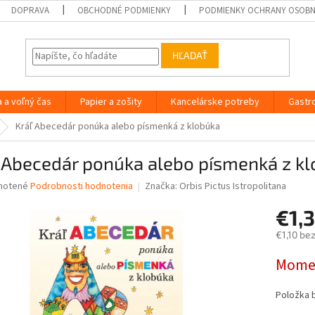
DOPRAVA
OBCHODNÉ PODMIENKY
PODMIENKY OCHRANY OSOB
HĽADAŤ
a a voľný čas
Papier a zošity
Kancelárske potreby
Gastr
Kráľ Abecedár ponúka alebo písmenká z klobúka
ľ Abecedár ponúka alebo písmenká z k
né
notené
Podrobnosti hodnotenia
Značka:
Orbis Pictus Istropolitana
nie
€1,
u
€1,10 be
Jednotk
Momen
cena:
iek.
Položka 