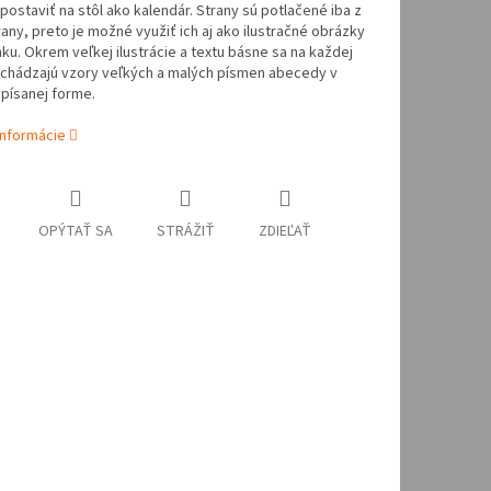
ostaviť na stôl ako kalendár. Strany sú potlačené iba z
rany, preto je možné využiť ich aj ako ilustračné obrázky
ku. Okrem veľkej ilustrácie a textu básne sa na každej
achádzajú vzory veľkých a malých písmen abecedy v
i písanej forme.
informácie
OPÝTAŤ SA
STRÁŽIŤ
ZDIEĽAŤ