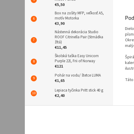
€5,50
Box na zošity MFP, veľkosť A5,
Pod
motív Motorka
€3,90
Dielo
Nástenná dekorácia Studio
písm
ROOF Citrinella Pair (Strnádka
Okre
žltá)
malý
€11,45
Školská taška Easy Unicorn
Špir
Purple 22l, Frii of Norway
kalen
€121
ilus
Pohár na vodu/ štetce LUMA
Táto 
€1,65
Lepiaca tyčinka Pritt stick 40 g
€2,40
Z
á
p
ä