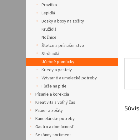
Pravítka
Lepidlá
Dosky a boxy na zošity
Kružidlá
Nožnice
Štetce a príslušenstvo
Strúhadlá
Učebné pomôcky
Kriedy a pastely
Výtvarné a umelecké potreby
Fľaše na pitie
Písanie a korekcia
Kreativita a voľný čas
Súvis
Papier a zošity
Kancelárske potreby
Gastro a domácnosť
Sezónny sortiment