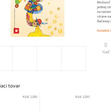
Možnosť p
jednej st
na násten
strane n
tlačenej 
Detailné 
TLAČ
iaci tovar
Kód:
2280
Kód:
2283