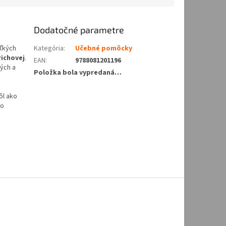
Dodatočné parametre
eľkých
Kategória
:
Učebné pomôcky
richovej
.
EAN
:
9788081201196
kých a
Položka bola vypredaná…
ôl ako
ko