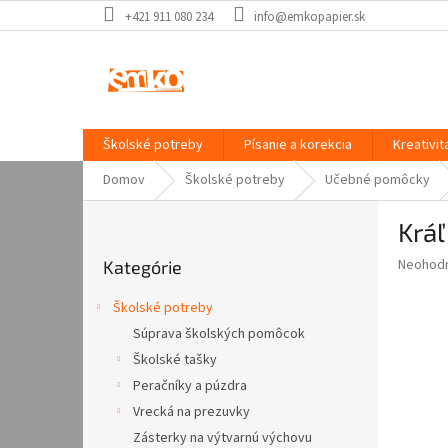
Prejsť
+421 911 080 234
info@emkopapier.sk
na
obsah
Školské potreby
Písanie a korekcia
Kreativit
Domov
Školské potreby
Učebné pomôcky
B
Krá
o
Preskočiť
č
Priemer
Neohod
Kategórie
kategórie
n
hodnote
ý
produkt
Školské potreby
p
je
Súprava školských pomôcok
0,0
a
z
Školské tašky
n
5
e
Peračníky a púzdra
hviezdič
l
Vrecká na prezuvky
Zásterky na výtvarnú výchovu