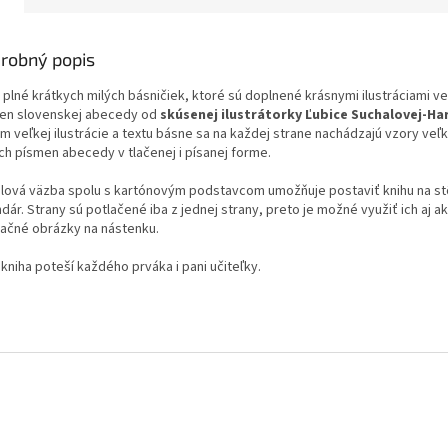
robný popis
 plné krátkych milých básničiek, ktoré sú doplnené krásnymi ilustráciami v
en slovenskej abecedy od
skúsenej ilustrátorky Ľubice Suchalovej-Ha
m veľkej ilustrácie a textu básne sa na každej strane nachádzajú vzory veľ
ch písmen abecedy v tlačenej i písanej forme.
álová väzba spolu s kartónovým podstavcom umožňuje postaviť knihu na st
dár. Strany sú potlačené iba z jednej strany, preto je možné využiť ich aj a
tračné obrázky na nástenku.
kniha poteší každého prváka i pani učiteľky.