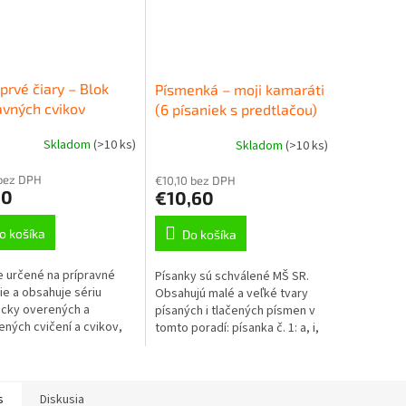
prvé čiary – Blok
Písmenká – moji kamaráti
avných cvikov
(6 písaniek s predtlačou)
Skladom
(
>10 ks
)
Skladom
(
>10 ks
)
bez DPH
€10,10 bez DPH
60
€10,60
o košíka
Do košíka
je určené na prípravné
Písanky sú schválené MŠ SR.
e a obsahuje sériu
Obsahujú malé a veľké tvary
icky overených a
písaných i tlačených písmen v
ených cvičení a cvikov,
tomto poradí: písanka č. 1: a, i,
pomáhajú rozcvičiť jemnú
e, o, u, m; písanka č. 2: l, v, s, y;
ku dieťaťa a pripraviť ho
písanka č. 3:...
.
s
Diskusia