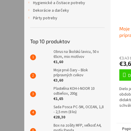
Hygienické a čistiace potreby
Dekorácie a darčeky
Párty potreby
Moje 
prípr
Top 10 produktov
Obrus na školskú lavicu, 50 x
65cm, mix motívov
€3,43 
€1,60
€3,
Moje prvé čiary – Blok
prípravných cvikov
D
€3,60
Dielo 
Plastelína KOH-I-NOOR 10
odtieňov, 200g
obdobi
€1,65
didakt
schvál
Sada Posca PC-5M, OCEAN, 1,8
ktoré 
- 2,5 mm (8 ks)
motori
€28,30
tak na..
Box na zošity MFP, veľkosť A4,
Popi
motív Panda