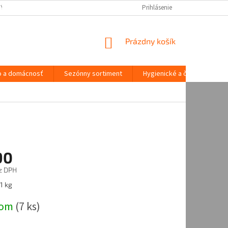
NÝCH ÚDAJOV
Prihlásenie
NÁKUPNÝ
Prázdny košík
KOŠÍK
o a domácnosť
Sezónny sortiment
Hygienické a čistiace potre
90
z DPH
ová
1 kg
dom
(
7 ks
)