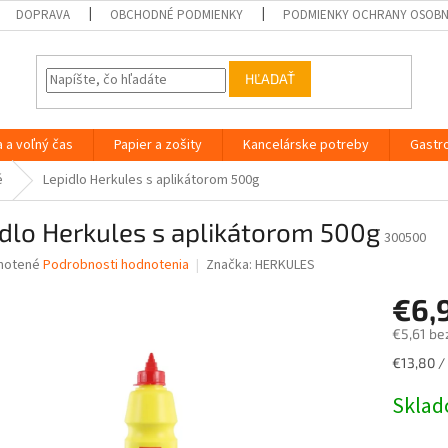
DOPRAVA
OBCHODNÉ PODMIENKY
PODMIENKY OCHRANY OSOB
HĽADAŤ
a a voľný čas
Papier a zošity
Kancelárske potreby
Gastr
é
Lepidlo Herkules s aplikátorom 500g
dlo Herkules s aplikátorom 500g
300500
né
notené
Podrobnosti hodnotenia
Značka:
HERKULES
nie
€6,
u
€5,61 be
Jednotk
€13,80 / 
cena:
iek.
Skla