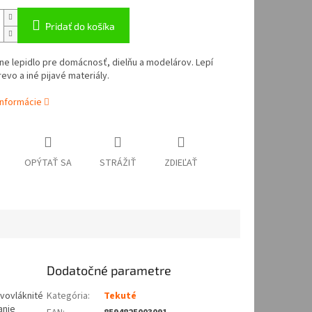
Pridať do košíka
ne lepidlo pre domácnosť, dielňu a modelárov. Lepí
revo a iné pijavé materiály.
informácie
OPÝTAŤ SA
STRÁŽIŤ
ZDIEĽAŤ
Dodatočné parametre
evovláknité
Kategória
:
Tekuté
anie