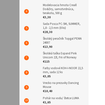
Modelovacia hmota Creall
Do&Dry, samotvrdnúca,
terakota, 500 g
€3,30
Sada Posca PC-5M, SUMMER,
1,8 - 2,5 mm (8 ks)
€28,30
Školský peračník Topgal PENN
24007
€13,90
Školská taška Expand Pink
Unicorn 22l, Frii of Norway
€115
Farby vodové KOH-I-NOOR 22,5
mm, sada 12 ks
€3,05
Vrecko na prezuvky Dancing
Mouse
€10,40
Pohár na vodu/ štetce LUMA
€1,65