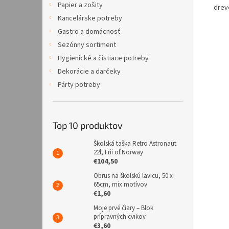
Papier a zošity
drev
Kancelárske potreby
Gastro a domácnosť
Sezónny sortiment
Hygienické a čistiace potreby
Dekorácie a darčeky
Párty potreby
Top 10 produktov
Školská taška Retro Astronaut
22l, Frii of Norway
€104,50
Obrus na školskú lavicu, 50 x
65cm, mix motívov
€1,60
Moje prvé čiary – Blok
prípravných cvikov
€3,60