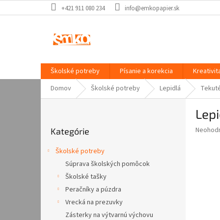
Prejsť
+421 911 080 234
info@emkopapier.sk
na
obsah
Školské potreby
Písanie a korekcia
Kreativit
Domov
Školské potreby
Lepidlá
Tekut
B
Lepi
o
Preskočiť
č
Priemer
Neohod
Kategórie
kategórie
n
hodnote
ý
produkt
Školské potreby
p
je
Súprava školských pomôcok
0,0
a
z
Školské tašky
n
5
e
Peračníky a púzdra
hviezdič
l
Vrecká na prezuvky
Zásterky na výtvarnú výchovu