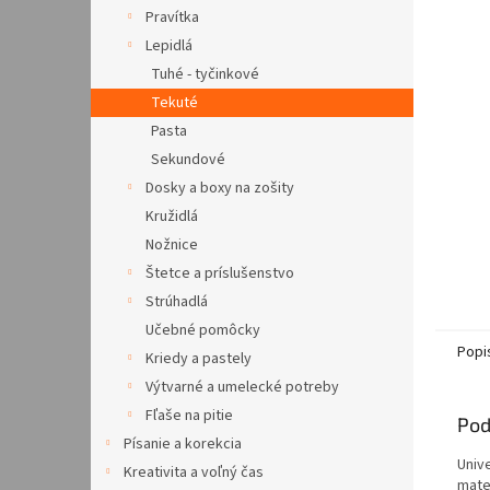
Pravítka
Lepidlá
Tuhé - tyčinkové
Tekuté
Pasta
Sekundové
Dosky a boxy na zošity
Kružidlá
Nožnice
Štetce a príslušenstvo
Strúhadlá
Učebné pomôcky
Popi
Kriedy a pastely
Výtvarné a umelecké potreby
Fľaše na pitie
Pod
Písanie a korekcia
Unive
Kreativita a voľný čas
mater